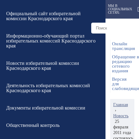
МЫ В
СОЦИАЛЬНЫХ
СЕТЯХ:
Официальный сайт избирательной
комиссии Краснодарского края
Информационно-обучающий портал
избирательных комиссий Краснодарского
Онлайн
края
трансляция
Обращение в
редакцию
Новости избирательной комиссии
сетевого
Краснодарского края
издания
Версия
для
Деятельность избирательных комиссий
слабовидящ
Краснодарского края
Главная
Документы избирательной комиссии
›
Новость
25
Общественный контроль
февраля
2011 года
состоялось