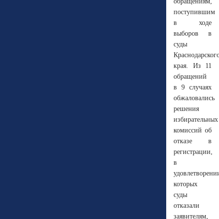
обращениям,
поступившим
в ходе
выборов в
суды
Краснодарског
края. Из 11
обращений
в 9 случаях
обжаловались
решения
избирательных
комиссий об
отказе в
регистрации,
в
удовлетворени
которых
суды
отказали
заявителям,