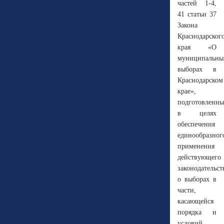
частей 1-4,
41 статьи 37
Закона
Краснодарског
края «О
муниципальны
выборах в
Краснодарском
крае»,
подготовленн
в целях
обеспечения
единообразног
применения
действующего
законодательст
о выборах в
части,
касающейся
порядка и
условий