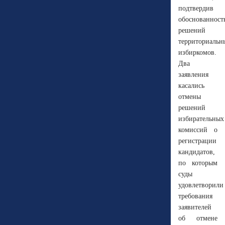
подтвердив
обоснованност
решений
территориальн
избиркомов.
Два
заявления
касались
отмены
решений
избирательных
комиссий о
регистрации
кандидатов,
по которым
суды
удовлетворили
требования
заявителей
об отмене