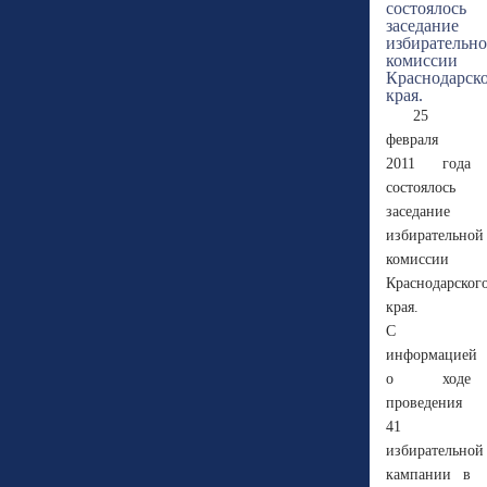
25
февраля
2011 года
состоялось
заседание
избирательной
комиссии
Краснодарског
края.
С
информацией
о ходе
проведения
41
избирательной
кампании в