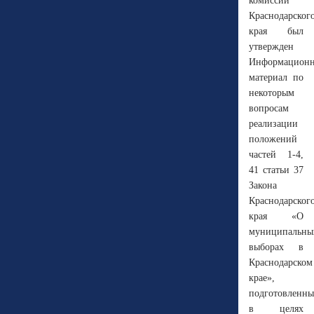
комиссии
Краснодарског
края был
утвержден
Информацион
материал по
некоторым
вопросам
реализации
положений
частей 1-4,
41 статьи 37
Закона
Краснодарског
края «О
муниципальны
выборах в
Краснодарском
крае»,
подготовленн
в целях