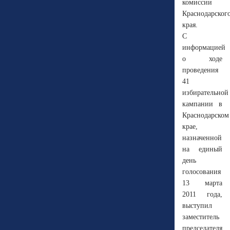
комиссии
Краснодарског
края.
С
информацией
о ходе
проведения
41
избирательной
кампании в
Краснодарском
крае,
назначенной
на единый
день
голосования
13 марта
2011 года,
выступил
заместитель
председателя