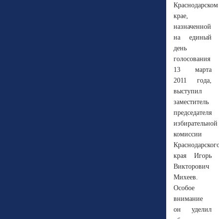
Краснодарском
крае,
назначенной
на единый
день
голосования
13 марта
2011 года,
выступил
заместитель
председателя
избирательной
комиссии
Краснодарског
края Игорь
Викторович
Михеев.
Особое
внимание
он уделил