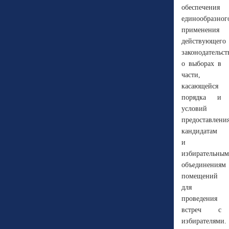
обеспечения
единообразног
применения
действующего
законодательст
о выборах в
части,
касающейся
порядка и
условий
предоставлени
кандидатам
и
избирательным
объединениям
помещений
для
проведения
встреч с
избирателями.