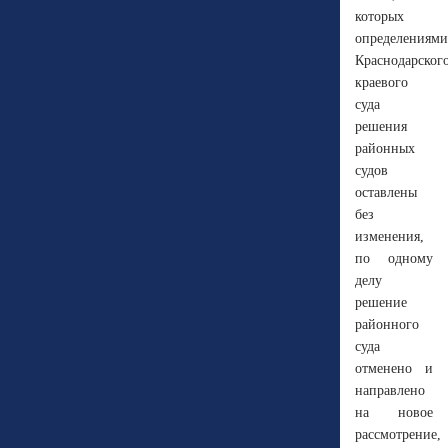
которых
определениями
Краснодарског
краевого
суда
решения
районных
судов
оставлены
без
изменения,
по одному
делу
решение
районного
суда
отменено и
направлено
на новое
рассмотрение,