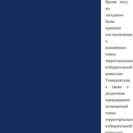
Кроме того,
на
заседании
были
приняты
постановления
о
назначении
члена
территориальн
избирательной
комиссии
Тимашевская,
а также о
досрочном
прекращении
полномочий
члена
территориальн
избирательной
комиссии