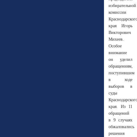
избирательной
комиссии
Краснодарског
края Игорь
Викторович
Михеев.
Особое
внимание
он уделил
обращениям,
поступившим
в ходе
выборов в
суды
Краснодарског
края. Из 11
обращений
в 9 случаях
обжаловались
решения