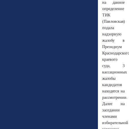
на данное
определение
ТИК
(Павловская)
подала
надзорную
жалобу в
Президиум
Краснодарског
краевого
суда, 3
кассационных
жалобы
кандидатов
находятся на
рассмотрении.
Далее на
заседании
членами
избирательной