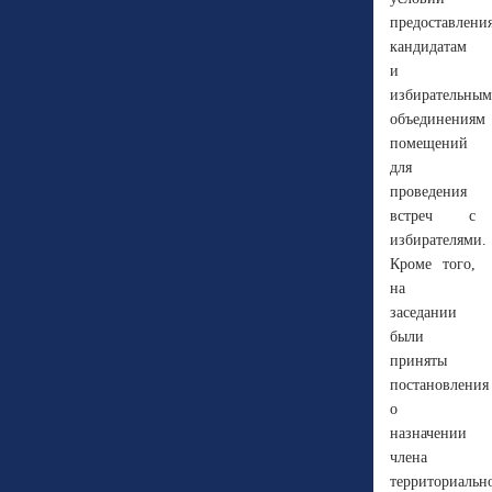
предоставлени
кандидатам
и
избирательным
объединениям
помещений
для
проведения
встреч с
избирателями.
Кроме того,
на
заседании
были
приняты
постановления
о
назначении
члена
территориальн