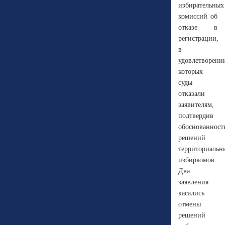
избирательных
комиссий об
отказе в
регистрации,
в
удовлетворени
которых
суды
отказали
заявителям,
подтвердив
обоснованност
решений
территориальн
избиркомов.
Два
заявления
касались
отмены
решений