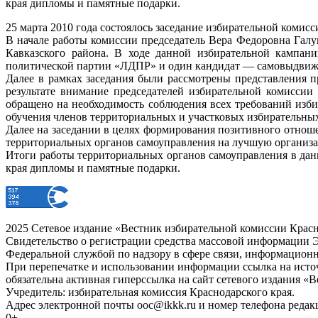
края дипломы и памятные подарки.
25 марта 2010 года состоялось заседание избирательной комисс
В начале работы комиссии председатель Вера Федоровна Гал
Кавказского района. В ходе данной избирательной кампа
политической партии «ЛДПР» и один кандидат — самовыдвиж
Далее в рамках заседания были рассмотрены представления 
результате внимание председателей избирательной комисси
обращено на необходимость соблюдения всех требований изби
обучения членов территориальных и участковых избирательны
Далее на заседании в целях формирования позитивного отнош
территориальных органов самоуправления на лучшую организа
Итоги работы территориальных органов самоуправления в дан
края дипломы и памятные подарки.
2025 Сетевое издание «Вестник избирательной комиссии Красн
Свидетельство о регистрации средства массовой информации Э
Федеральной службой по надзору в сфере связи, информацион
При перепечатке и использовании информации ссылка на источ
обязательна активная гиперссылка на сайт сетевого издания «
Учредитель: избирательная комиссия Краснодарского края.
Адрес электронной почты ooc@ikkk.ru и номер телефона редак
0+.