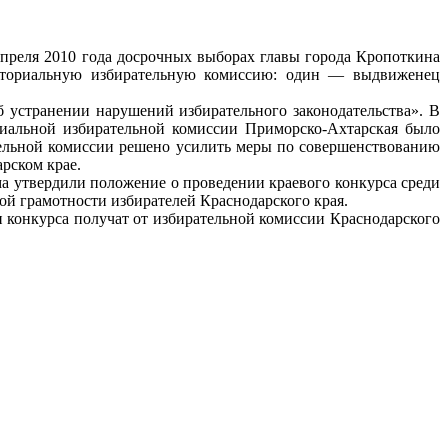
преля 2010 года досрочных выборах главы города Кропоткина
риториальную избирательную комиссию: один — выдвиженец
 устранении нарушений избирательного законодательства». В
риальной избирательной комиссии Приморско-Ахтарская было
ательной комиссии решено усилить меры по совершенствованию
рском крае.
а утвердили положение о проведении краевого конкурса среди
й грамотности избирателей Краснодарского края.
 конкурса получат от избирательной комиссии Краснодарского