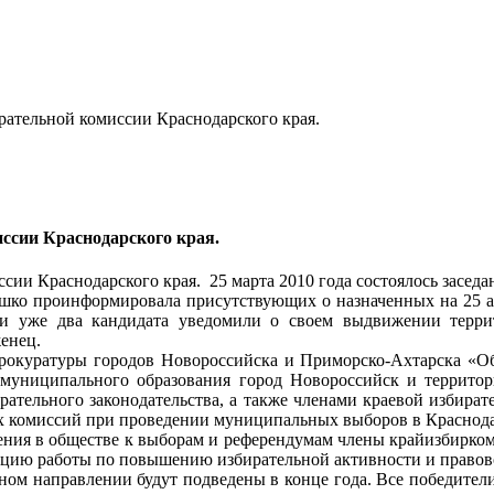
ирательной комиссии Краснодарского края.
иссии Краснодарского края.
25 марта 2010 года состоялось засед
ушко проинформировала присутствующих о назначенных на 25 а
нии уже два кандидата уведомили о своем выдвижении тер
енец.
прокуратуры городов Новороссийска и Приморско-Ахтарска «Об
и муниципального образования город Новороссийск и террито
рательного законодательства, а также членами краевой избир
х комиссий при проведении муниципальных выборов в Краснода
ения в обществе к выборам и референдумам члены крайизбирком
цию работы по повышению избирательной активности и правово
ном направлении будут подведены в конце года. Все победители