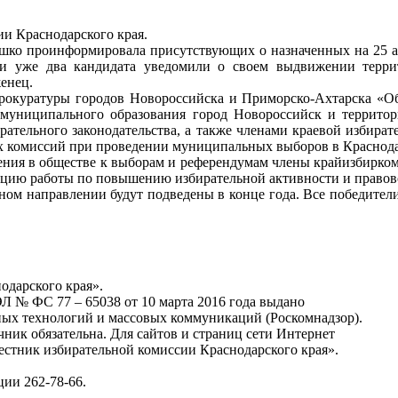
ии Краснодарского края.
ушко проинформировала присутствующих о назначенных на 25 а
нии уже два кандидата уведомили о своем выдвижении тер
енец.
прокуратуры городов Новороссийска и Приморско-Ахтарска «Об
и муниципального образования город Новороссийск и террито
рательного законодательства, а также членами краевой избир
х комиссий при проведении муниципальных выборов в Краснода
ения в обществе к выборам и референдумам члены крайизбирком
цию работы по повышению избирательной активности и правово
ном направлении будут подведены в конце года. Все победители
одарского края».
Л № ФС 77 – 65038 от 10 марта 2016 года выдано
ных технологий и массовых коммуникаций (Роскомнадзор).
ник обязательна. Для сайтов и страниц сети Интернет
Вестник избирательной комиссии Краснодарского края».
ции 262-78-66.