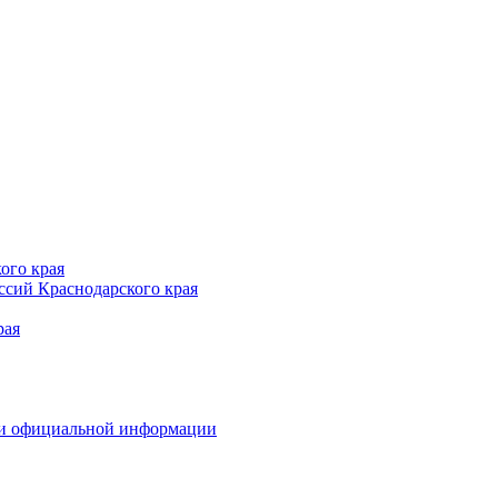
ого края
сий Краснодарского края
рая
 и официальной информации