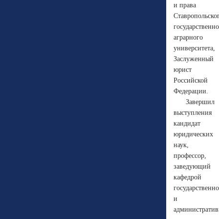
и права
Ставропольско
государственно
аграрного
университета,
Заслуженный
юрист
Российской
Федерации.
Завершил
выступления
кандидат
юридических
наук,
профессор,
заведующий
кафедрой
государственно
и
административ