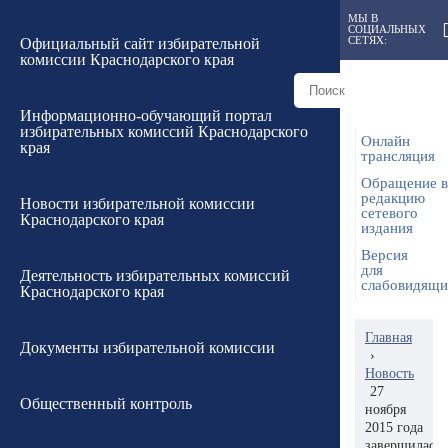
МЫ В
СОЦИАЛЬНЫХ
СЕТЯХ:
Официальный сайт избирательной
комиссии Краснодарского края
Информационно-обучающий портал
избирательных комиссий Краснодарского
Онлайн
края
трансляция
Обращение в
редакцию
Новости избирательной комиссии
сетевого
Краснодарского края
издания
Версия
для
Деятельность избирательных комиссий
слабовидящ
Краснодарского края
Главная
Документы избирательной комиссии
›
Новость
27
Общественный контроль
ноября
2015 года
завершилась