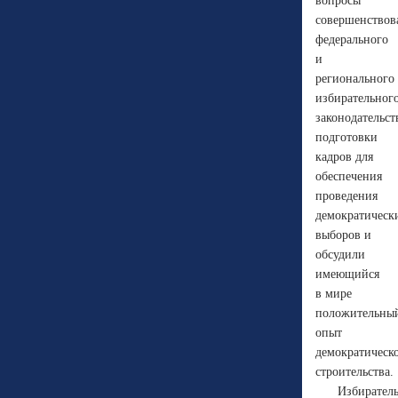
вопросы
совершенствов
федерального
и
регионального
избирательног
законодательст
подготовки
кадров для
обеспечения
проведения
демократическ
выборов и
обсудили
имеющийся
в мире
положительны
опыт
демократическ
строительства.
Избирател