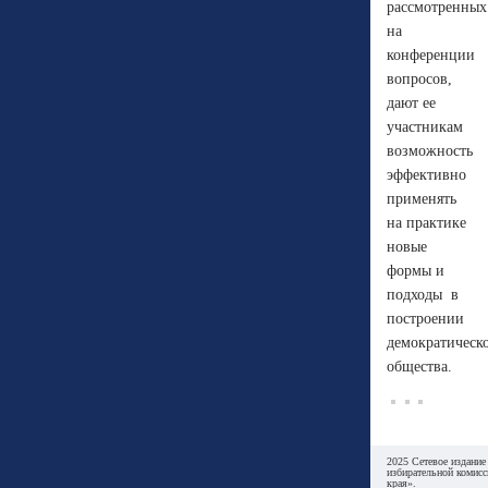
рассмотренных
на
конференции
вопросов,
дают ее
участникам
возможность
эффективно
применять
на практике
новые
формы и
подходы в
построении
демократическ
общества.
2025 Сетевое издание
избирательной комисс
края».