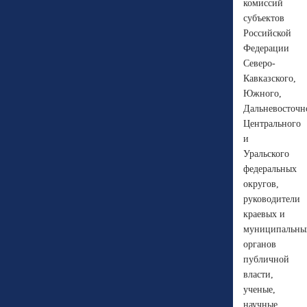
комиссий
субъектов
Российской
Федерации
Северо-
Кавказского,
Южного,
Дальневосточн
Центрального
и
Уральского
федеральных
округов,
руководители
краевых и
муниципальны
органов
публичной
власти,
ученые,
научные