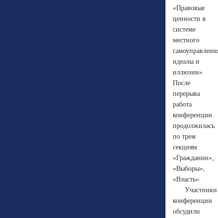
«Правовые
ценности в
системе
местного
самоуправлени
идеалы и
иллюзии».
После
перерыва
работа
конференции
продолжилась
по трем
секциям
«Гражданин»,
«Выборы»,
«Власть».
Участники
конференции
обсудили