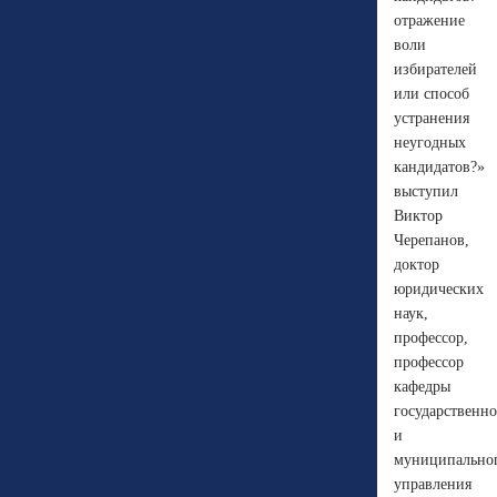
отражение
воли
избирателей
или способ
устранения
неугодных
кандидатов?»
выступил
Виктор
Черепанов,
доктор
юридических
наук,
профессор,
профессор
кафедры
государственно
и
муниципально
управления