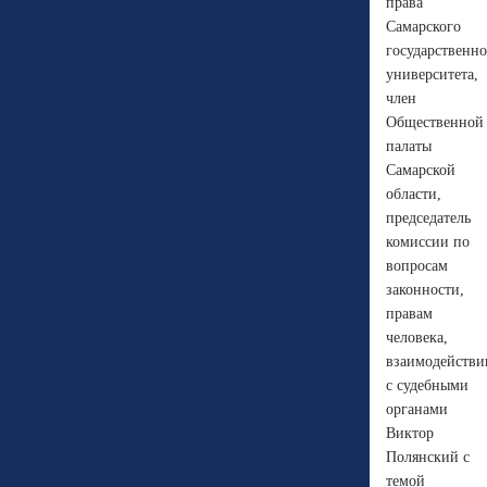
права
Самарского
государственно
университета,
член
Общественной
палаты
Самарской
области,
председатель
комиссии по
вопросам
законности,
правам
человека,
взаимодейств
с судебными
органами
Виктор
Полянский с
темой