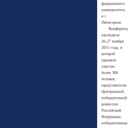
федерального
университета
в г.
Пятигорске.
Конференц
проходила
26-27 ноября
2015 года, в
которой
приняли
участие
более 300
человек:
представители
Центральной
избирательной
комиссии
Российской
Федерации,
избирательных