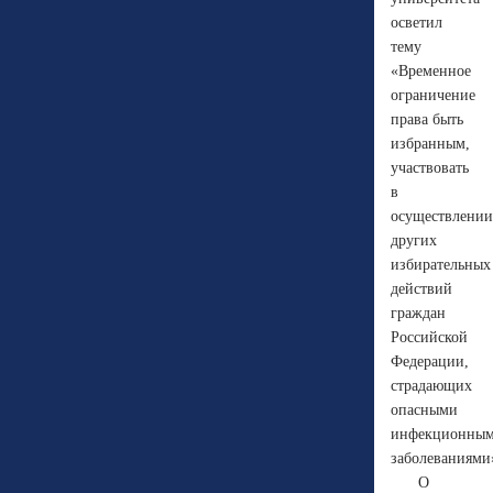
осветил
тему
«Временное
ограничение
права быть
избранным,
участвовать
в
осуществлении
других
избирательных
действий
граждан
Российской
Федерации,
страдающих
опасными
инфекционны
заболеваниями
О