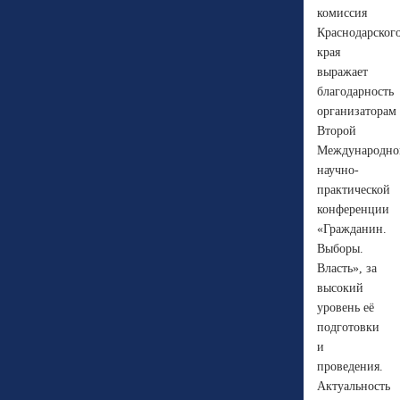
комиссия
Краснодарског
края
выражает
благодарность
организаторам
Второй
Международно
научно-
практической
конференции
«Гражданин.
Выборы.
Власть», за
высокий
уровень её
подготовки
и
проведения.
Актуальность