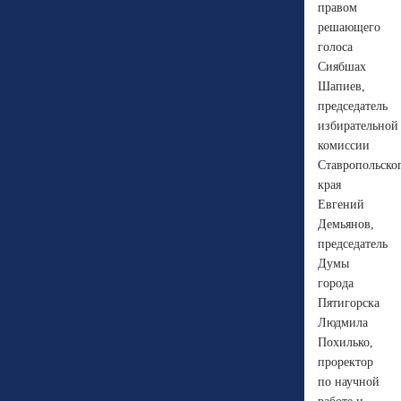
правом
решающего
голоса
Сиябшах
Шапиев,
председатель
избирательной
комиссии
Ставропольско
края
Евгений
Демьянов,
председатель
Думы
города
Пятигорска
Людмила
Похилько,
проректор
по научной