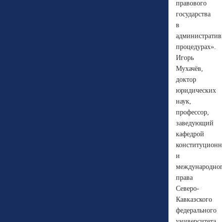
правового
государства
в
администрати
процедурах».
Игорь
Мухачёв,
доктор
юридических
наук,
профессор,
заведующий
кафедрой
конституционн
и
международно
права
Северо-
Кавказского
федерального
университета