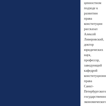
ценностном
подходе к
развитию
права
конституции
рассказал
Алексей
Ливеровский,
доктор
юридических
наук,
профессор,
заведующий
кафедрой
конституционн
права
Санкт-
Петербургского
государственно
экономическог