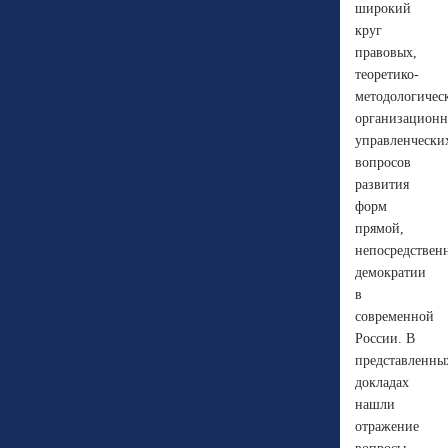
широкий
круг
правовых,
теоретико-
методологичес
организационн
управленчески
вопросов
развития
форм
прямой,
непосредствен
демократии
в
современной
России. В
представленны
докладах
нашли
отражение