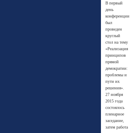
В первый
день
конференции
был
проведен
круглый
стол на тему
«Реализация
принципов
прямой
демократии:
проблемы и
пути их
решения».
27 ноября
2015 года
состоялось
пленарное
заседание,
затем работа