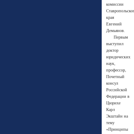
комиссии
Ставропольско
края
Евгений
Демьянов.
Первым
выступил
доктор
юридических
наук,
профессор,
Почетный
консул
Российской
Федерации в
Цюрихе
Карл
Экштайн на
тему
«Принципы