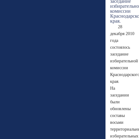
28
декабря 2010
года
состоялось
заседание
избирательной
комиссии
Краснодарског
края.
На
заседании
были
обновлены
составы
восьми
территориальн
избирательных