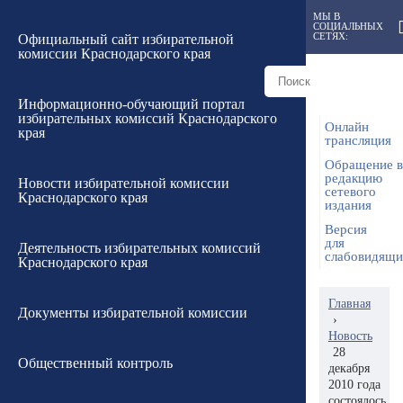
МЫ В
СОЦИАЛЬНЫХ
СЕТЯХ:
Официальный сайт избирательной
комиссии Краснодарского края
Информационно-обучающий портал
избирательных комиссий Краснодарского
Онлайн
края
трансляция
Обращение в
редакцию
Новости избирательной комиссии
сетевого
Краснодарского края
издания
Версия
для
Деятельность избирательных комиссий
слабовидящ
Краснодарского края
Главная
Документы избирательной комиссии
›
Новость
28
Общественный контроль
декабря
2010 года
состоялось