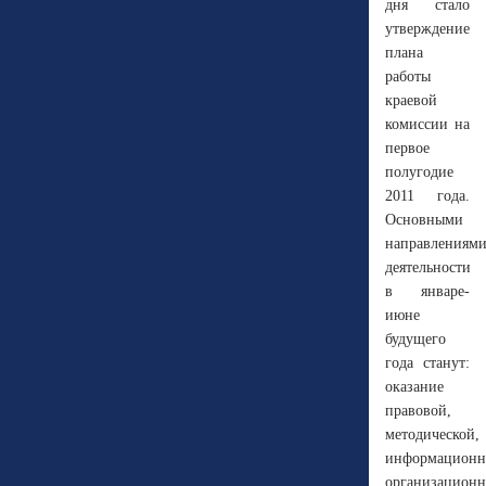
дня стало
утверждение
плана
работы
краевой
комиссии на
первое
полугодие
2011 года.
Основными
направлениям
деятельности
в январе-
июне
будущего
года станут:
оказание
правовой,
методической,
информационн
организацион