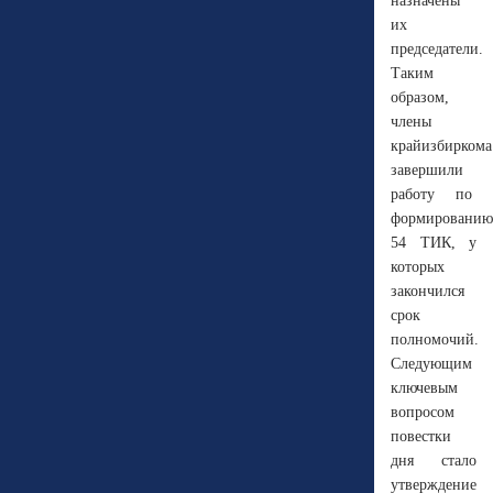
назначены
их
председатели.
Таким
образом,
члены
крайизбиркома
завершили
работу по
формированию
54 ТИК, у
которых
закончился
срок
полномочий.
Следующим
ключевым
вопросом
повестки
дня стало
утверждение