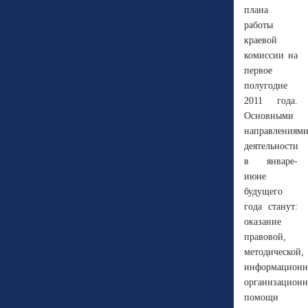
плана
работы
краевой
комиссии на
первое
полугодие
2011 года.
Основными
направлениям
деятельности
в январе-
июне
будущего
года станут:
оказание
правовой,
методической,
информационн
организацион
помощи