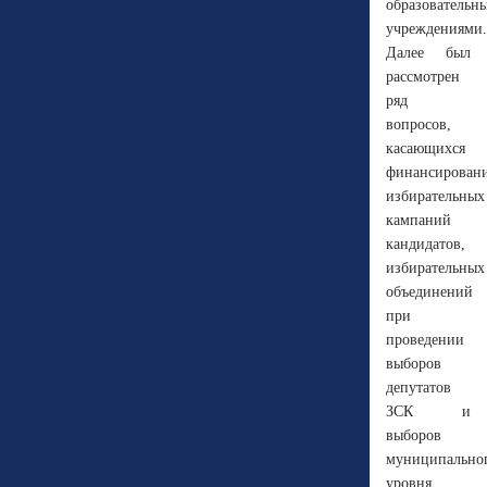
образовательн
учреждениями.
Далее был
рассмотрен
ряд
вопросов,
касающихся
финансирован
избирательных
кампаний
кандидатов,
избирательных
объединений
при
проведении
выборов
депутатов
ЗСК и
выборов
муниципально
уровня.