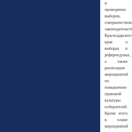
и
проведении
выборов,
совершенствов
законодательст
Краснодарског
края о
выборах и
референдумах,
а также
реализация
мероприятий
по
повышению
правовой
культуры
избирателей.
Кроме этого
в плане
мероприятий