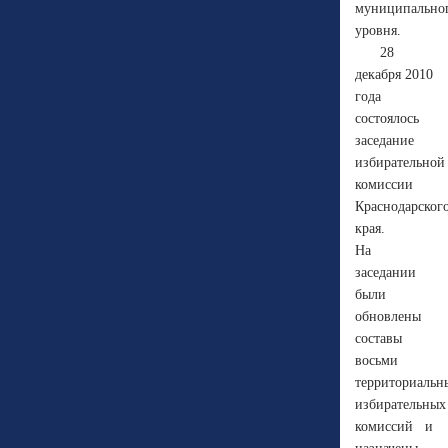
муниципально
уровня.
28
декабря 2010
года
состоялось
заседание
избирательной
комиссии
Краснодарског
края.
На
заседании
были
обновлены
составы
восьми
территориальн
избирательных
комиссий и