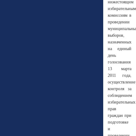
нижестоящим
избирательным
комиссиям в
проведении
муниципальны
выборов,
назначенных
на единый
день
голосования
13 марта
2011 года,
осуществление
контроля за
соблюдением
избирательных
прав
граждан при
подготовке
и
проведении