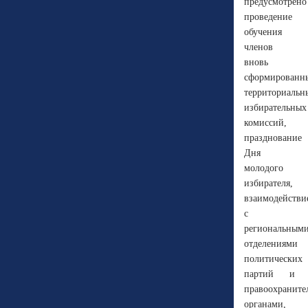
предусмотрено
проведение
обучения
членов
вновь
сформированн
территориальн
избирательных
комиссий,
празднование
Дня
молодого
избирателя,
взаимодействи
с
региональным
отделениями
политических
партий и
правоохранит
органами,