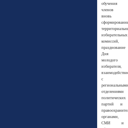
обучения
членов
вновь
сформированн
территориальн
избирательных
комиссий,
празднование
Дня
молодого
избирателя,
взаимодействи
с
региональным
отделениями
политических
партий и
правоохранит
органами,
СМИ и