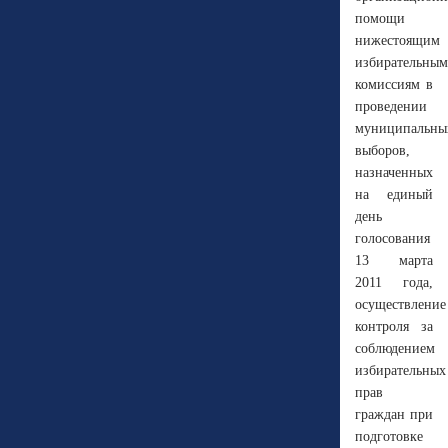
помощи
нижестоящим
избирательным
комиссиям в
проведении
муниципальны
выборов,
назначенных
на единый
день
голосования
13 марта
2011 года,
осуществление
контроля за
соблюдением
избирательных
прав
граждан при
подготовке