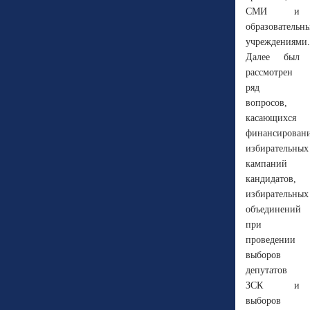
СМИ и
образовательн
учреждениями.
Далее был
рассмотрен
ряд
вопросов,
касающихся
финансирован
избирательных
кампаний
кандидатов,
избирательных
объединений
при
проведении
выборов
депутатов
ЗСК и
выборов