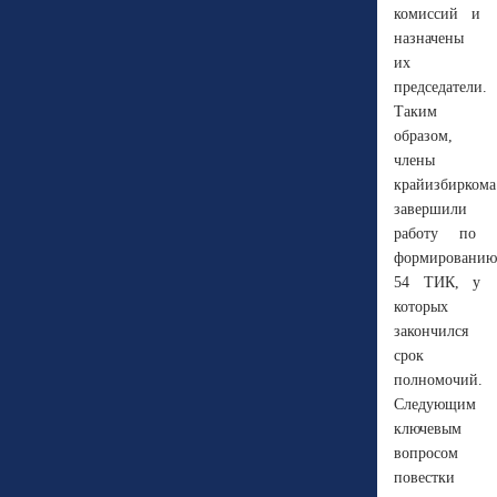
комиссий и
назначены
их
председатели.
Таким
образом,
члены
крайизбиркома
завершили
работу по
формированию
54 ТИК, у
которых
закончился
срок
полномочий.
Следующим
ключевым
вопросом
повестки