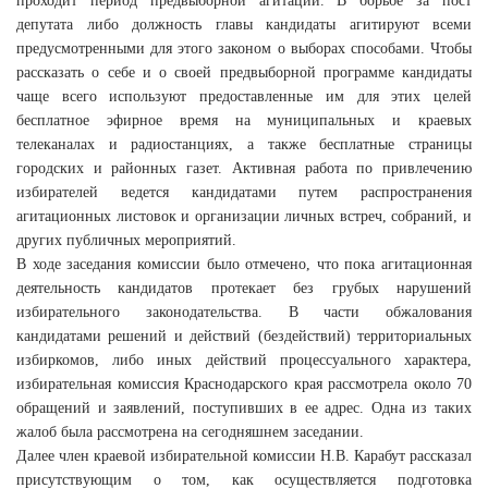
проходит период предвыборной агитации. В борьбе за пост
депутата либо должность главы кандидаты агитируют всеми
предусмотренными для этого законом о выборах способами. Чтобы
рассказать о себе и о своей предвыборной программе кандидаты
чаще всего используют предоставленные им для этих целей
бесплатное эфирное время на муниципальных и краевых
телеканалах и радиостанциях, а также бесплатные страницы
городских и районных газет. Активная работа по привлечению
избирателей ведется кандидатами путем распространения
агитационных листовок и организации личных встреч, собраний, и
других публичных мероприятий.
В ходе заседания комиссии было отмечено, что пока агитационная
деятельность кандидатов протекает без грубых нарушений
избирательного законодательства. В части обжалования
кандидатами решений и действий (бездействий) территориальных
избиркомов, либо иных действий процессуального характера,
избирательная комиссия Краснодарского края рассмотрела около 70
обращений и заявлений, поступивших в ее адрес. Одна из таких
жалоб была рассмотрена на сегодняшнем заседании.
Далее член краевой избирательной комиссии Н.В. Карабут рассказал
присутствующим о том, как осуществляется подготовка