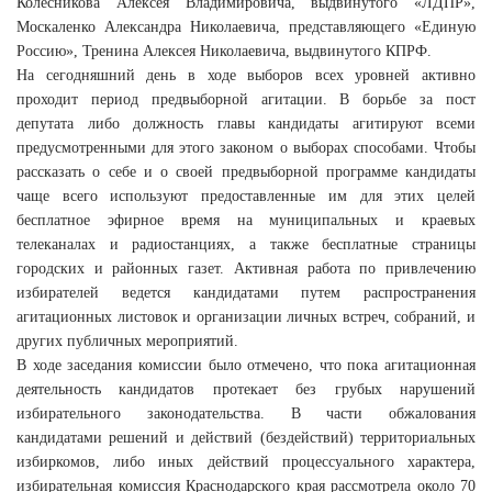
Колесникова Алексея Владимировича, выдвинутого «ЛДПР»,
Москаленко Александра Николаевича, представляющего «Единую
Россию», Тренина Алексея Николаевича, выдвинутого КПРФ.
На сегодняшний день в ходе выборов всех уровней активно
проходит период предвыборной агитации. В борьбе за пост
депутата либо должность главы кандидаты агитируют всеми
предусмотренными для этого законом о выборах способами. Чтобы
рассказать о себе и о своей предвыборной программе кандидаты
чаще всего используют предоставленные им для этих целей
бесплатное эфирное время на муниципальных и краевых
телеканалах и радиостанциях, а также бесплатные страницы
городских и районных газет. Активная работа по привлечению
избирателей ведется кандидатами путем распространения
агитационных листовок и организации личных встреч, собраний, и
других публичных мероприятий.
В ходе заседания комиссии было отмечено, что пока агитационная
деятельность кандидатов протекает без грубых нарушений
избирательного законодательства. В части обжалования
кандидатами решений и действий (бездействий) территориальных
избиркомов, либо иных действий процессуального характера,
избирательная комиссия Краснодарского края рассмотрела около 70