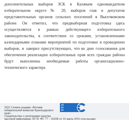
дополнительных выборов ЗСК в Казачьем одномандатном
избирательном округе № 20, выборов глав и депутатов
представительных органов сельских поселений в Выселковском
районе. Он отметил, что предвыборная подготовка здесь
осуществляется в рамках действующего избирательного
законодательства, в соответствии со сроками, установленными
календарными планами мероприятий по подготовке и проведению
выборов, и заверил присутствующих, что ко дню голосования для
обеспечения реализации избирательных прав всех граждан района
будут выполнены необходимые работы организационно-
технического характера.
2025 Сетевое издание «Вестник
избирательной комиссии Краснодарского
края».
Свидетельство о регистрации средства
массовой информации ЭЛ № ФС 77 – 65038 от 10 марта 2016 года выдано
Федеральной службой по надзору в сфере связи, информационных технологий и массовых
коммуникаций (Роскомнадзор).
При перепечатке и использовании информации ссылка на источник обязательна. Для сайтов и