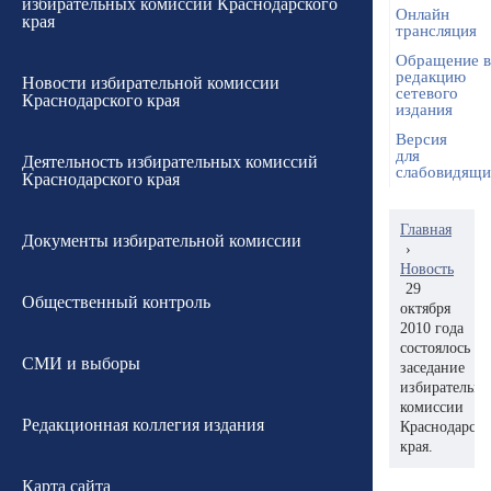
избирательных комиссий Краснодарского
Онлайн
края
трансляция
Обращение в
редакцию
Новости избирательной комиссии
сетевого
Краснодарского края
издания
Версия
для
Деятельность избирательных комиссий
слабовидящ
Краснодарского края
Главная
Документы избирательной комиссии
›
Новость
29
Общественный контроль
октября
2010 года
состоялось
СМИ и выборы
заседание
избирательн
комиссии
Редакционная коллегия издания
Краснодарско
края.
Карта сайта