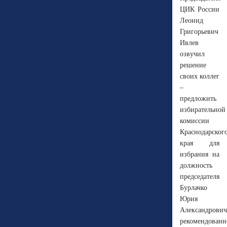
ЦИК России
Леонид
Григорьевич
Ивлев
озвучил
решение
своих коллег
–
предложить
избирательной
комиссии
Краснодарског
края для
избрания на
должность
председателя
Бурлачко
Юрия
Александрович
рекомендованн