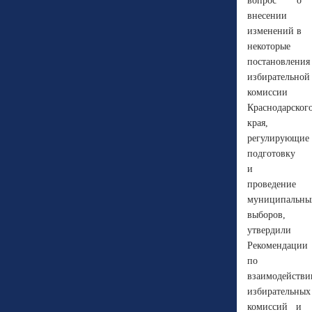
вопрос о
внесении
изменений в
некоторые
постановления
избирательной
комиссии
Краснодарског
края,
регулирующие
подготовку
и
проведение
муниципальны
выборов,
утвердили
Рекомендации
по
взаимодейств
избирательных
комиссий и