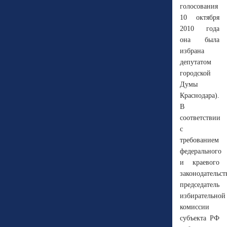
голосования
10 октября
2010 года
она была
избрана
депутатом
городской
Думы
Краснодара).
В
соответствии
с
требованием
федерального
и краевого
законодательст
председатель
избирательной
комиссии
субъекта РФ