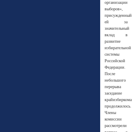
организации
выборов»,
присужденный
ей за
значительный
вклад в
развитие
избирательной
системы
Российской
Федерации.
После
небольшого
перерыва
заседание
крайизбиркома
продолжилось.
Члены
комиссии
рассмотрели