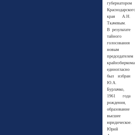
губернатором
Краснодарског
края А.Н.
Ткачевым.
В результате
тайного
голосования
новым
председателем
крайизбиркома
единогласно
был избран
Ю.А.
Бурлачко,
1961 года
рождения,
образование
высшее
юридическое.
Юрий