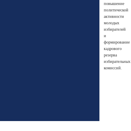
повышение
политической
активности
молодых
избирателей
и
формирование
кадрового
резерва
избирательных
комиссий.