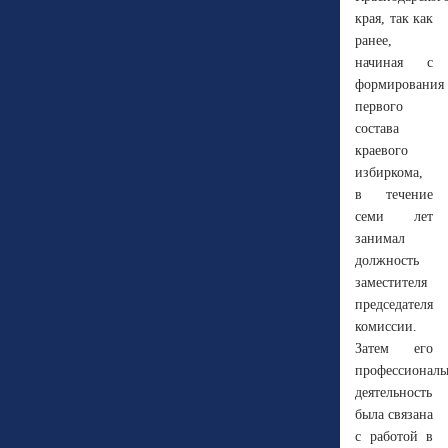
края, так как
ранее,
начиная с
формирования
первого
состава
краевого
избиркома,
в течение
семи лет
занимал
должность
заместителя
председателя
комиссии.
Затем его
профессиональ
деятельность
была связана
с работой в