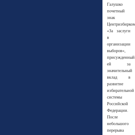
Галушко
почетный
знак
Центризбирко
«За заслуги
в
организации
выборов»,
присужденный
ей за
значительный
вклад в
развитие
избирательной
системы
Российской
Федерации.
После
небольшого
перерыва