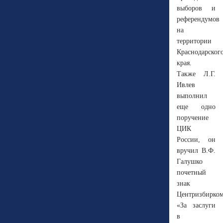
выборов и
референдумов
на
территории
Краснодарског
края.
Также Л.Г.
Ивлев
выполнил
еще одно
поручение
ЦИК
России, он
вручил В.Ф.
Галушко
почетный
знак
Центризбирко
«За заслуги
в