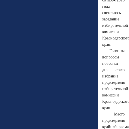
октября 2010
года
состоялось
заседание
избирательной
комиссии
Краснодарског
края.
Главным
вопросом
повестки
дня стало
избрание
председателя
избирательной
комиссии
Краснодарског
края.
Место
председателя
крайизбиркома