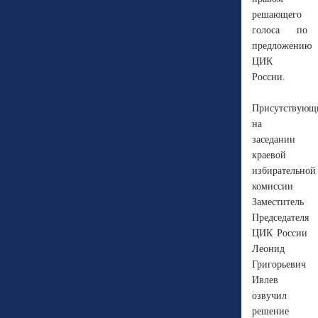
решающего
голоса по
предложению
ЦИК
России.
Присутствующ
на
заседании
краевой
избирательной
комиссии
Заместитель
Председателя
ЦИК России
Леонид
Григорьевич
Ивлев
озвучил
решение