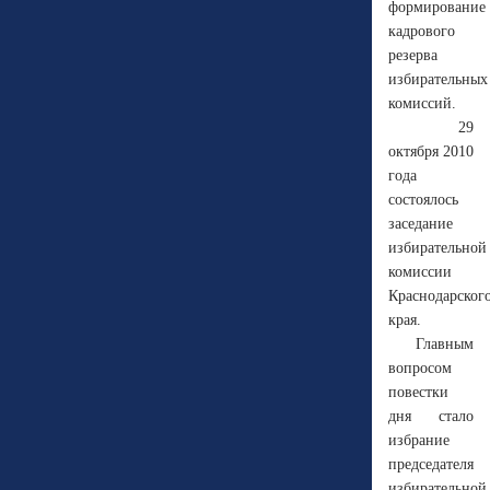
формирование
кадрового
резерва
избирательных
комиссий.
29
октября 2010
года
состоялось
заседание
избирательной
комиссии
Краснодарског
края.
Главным
вопросом
повестки
дня стало
избрание
председателя
избирательной