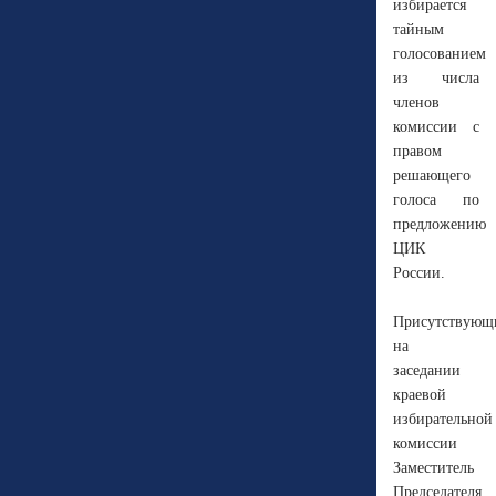
избирается
тайным
голосованием
из числа
членов
комиссии с
правом
решающего
голоса по
предложению
ЦИК
России.
Присутствующ
на
заседании
краевой
избирательной
комиссии
Заместитель
Председателя