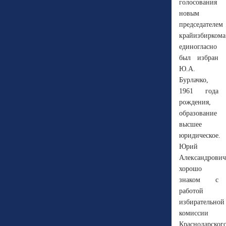
голосования
новым
председателем
крайизбиркома
единогласно
был избран
Ю.А.
Бурлачко,
1961 года
рождения,
образование
высшее
юридическое.
Юрий
Александрович
хорошо
знаком с
работой
избирательной
комиссии
Краснодарског