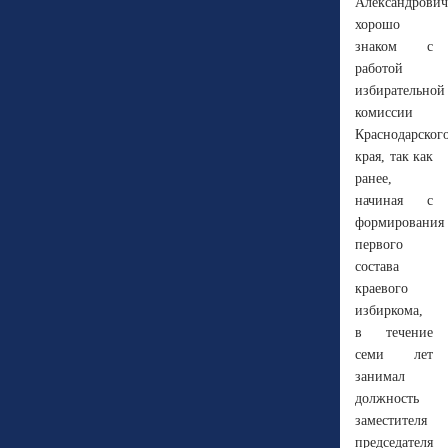
Александрович
хорошо
знаком с
работой
избирательной
комиссии
Краснодарског
края, так как
ранее,
начиная с
формирования
первого
состава
краевого
избиркома,
в течение
семи лет
занимал
должность
заместителя
председателя