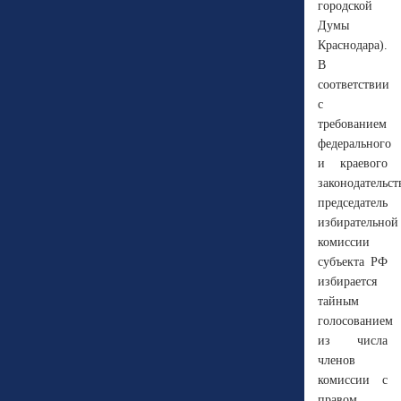
городской
Думы
Краснодара).
В
соответствии
с
требованием
федерального
и краевого
законодательст
председатель
избирательной
комиссии
субъекта РФ
избирается
тайным
голосованием
из числа
членов
комиссии с
правом