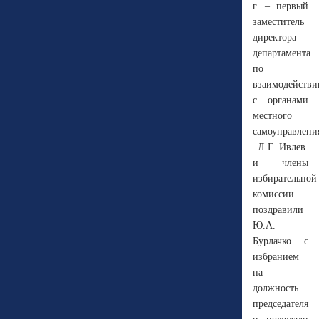
г. – первый
заместитель
директора
департамента
по
взаимодейств
с органами
местного
самоуправления
Л.Г. Ивлев
и члены
избирательной
комиссии
поздравили
Ю.А.
Бурлачко с
избранием
на
должность
председателя