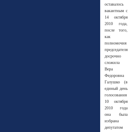
оставалось
вакантным с
14 октября
2010 года,
после того,
как
полномочия
председателя
досрочно
сложила
Вера
Федоровна
Галушко (в
единый день
голосования
10 октября
2010 года
она была
избрана
депутатом