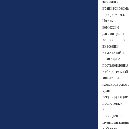
заседание
крайизбиркома
продолжилось.
Члены
комиссии
рассмотрели
вопрос о
внесении
изменений в
некоторые
постановления
избирательной
комиссии
Краснодарског
края,
регулирующие
подготовку
и
проведение
муниципальны
выборов,