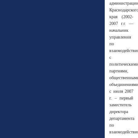
администраци
Краснодарског
края (2002-
2007 г.г. —
начальник
управления
по
взаимодейств
с
политическим
партиями,
общественным
объединениями
с июля 2007
г. – первый
заместитель
директора
департамента
по
взаимодейств