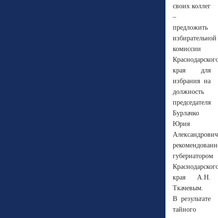
своих коллег
–
предложить
избирательной
комиссии
Краснодарског
края для
избрания на
должность
председателя
Бурлачко
Юрия
Александрович
рекомендованн
губернатором
Краснодарског
края А.Н.
Ткачевым.
В результате
тайного