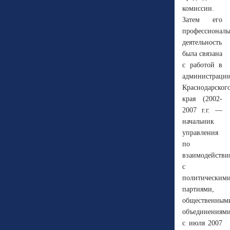
комиссии.
Затем его
профессиональ
деятельность
была связана
с работой в
администраци
Краснодарског
края (2002-
2007 г.г. —
начальник
управления
по
взаимодейств
с
политическим
партиями,
общественным
объединениями
с июля 2007