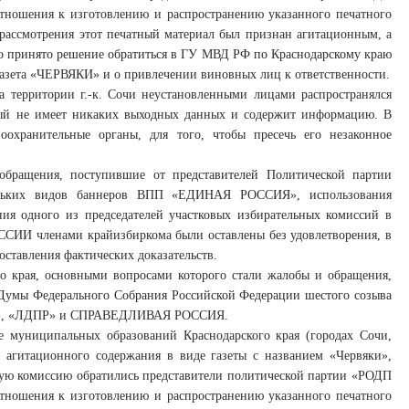
тношения к изготовлению и распространению указанного печатного
м рассмотрения этот печатный материал был признан агитационным, а
ыло принято решение обратиться в ГУ МВД РФ по Краснодарскому краю
газета «ЧЕРВЯКИ» и о привлечении виновных лиц к ответственности.
 территории г.-к. Сочи неустановленными лицами распространялся
рый не имеет никаких выходных данных и содержит информацию. В
оохранительные органы, для того, чтобы пресечь его незаконное
обращения, поступившие от представителей Политической партии
льких видов баннеров ВПП «ЕДИНАЯ РОССИЯ», использования
ия одного из председателей участковых избирательных комиссий в
СИИ членами крайизбиркома были оставлены без удовлетворения, в
оставления фактических доказательств.
ого края, основными вопросами которого стали жалобы и обращения,
 Думы Федерального Собрания Российской Федерации шестого созыва
ОКО», «ЛДПР» и СПРАВЕДЛИВАЯ РОССИЯ.
е муниципальных образований Краснодарского края (городах Сочи,
а агитационного содержания в виде газеты с названием «Червяки»,
ую комиссию обратились представители политической партии «РОДП
тношения к изготовлению и распространению указанного печатного