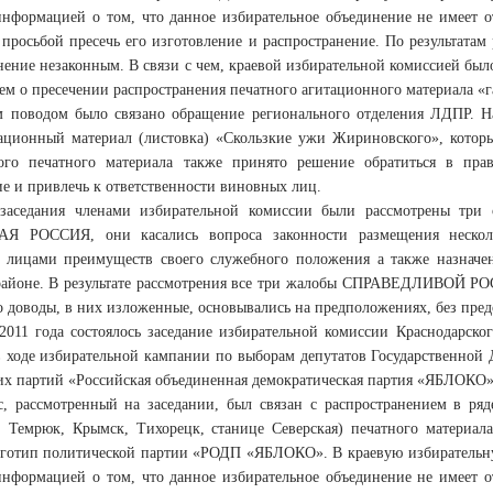
формацией о том, что данное избирательное объединение не имеет о
с просьбой пресечь его изготовление и распространение. По результата
анение незаконным. В связи с чем, краевой избирательной комиссией б
ием о пресечении распространения печатного агитационного материала «
 поводом было связано обращение регионального отделения ЛДПР. На
ационный материал (листовка) «Скользкие ужи Жириновского», кото
го печатного материала также принято решение обратиться в прав
е и привлечь к ответственности виновных лиц.
 заседания членами избирательной комиссии были рассмотрены три 
Я РОССИЯ, они касались вопроса законности размещения неско
лицами преимуществ своего служебного положения а также назначен
айоне. В результате рассмотрения все три жалобы СПРАВЕДЛИВОЙ РОС
то доводы, в них изложенные, основывались на предположениях, без пред
2011 года состоялось заседание избирательной комиссии Краснодарск
 ходе избирательной кампании по выборам депутатов Государственной
ких партий «Российская объединенная демократическая партия «ЯБЛ
, рассмотренный на заседании, был связан с распространением в ряд
, Темрюк, Крымск, Тихорецк, станице Северская) печатного материал
готип политической партии «РОДП «ЯБЛОКО». В краевую избирательн
формацией о том, что данное избирательное объединение не имеет о