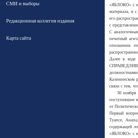
СМИ и выборы
«ЯБЛОКО» с ин
материала, и 
его распростр
Редакционная коллегия издания
с представлен
С аналогичным
Карта сайта
печатный агит
отношении это
распространени
Далее в ходе
СПРАВЕДЛИВА
должностными 
Калининском р
связи с тем, ч
30 ноября 
поступившие в
от Политичес
Первый вопрос
Туапсе, Анапа
содержащей ло
«ЯБЛОКО» с ин