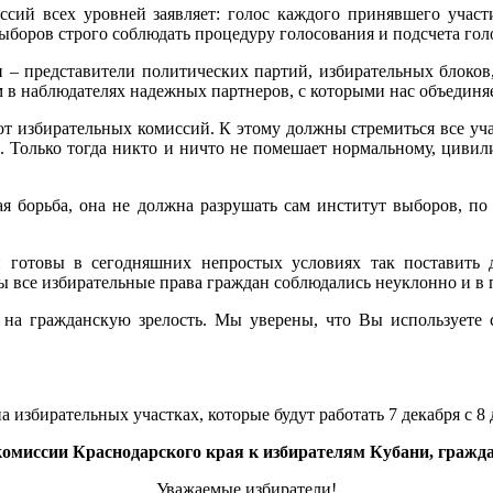
сий всех уровней заявляет: голос каждого принявшего участи
ыборов строго соблюдать процедуру голосования и подсчета гол
и – представители политических партий, избирательных блоко
 в наблюдателях надежных партнеров, с которыми нас объединя
 от избирательных комиссий. К этому должны стремиться все уч
н. Только тогда никто и ничто не помешает нормальному, циви
я борьба, она не должна разрушать сам институт выборов, п
й готовы в сегодняшних непростых условиях так поставить
бы все избирательные права граждан соблюдались неуклонно и в 
 на гражданскую зрелость. Мы уверены, что Вы используете с
избирательных участках, которые будут работать 7 декабря с 8 д
омиссии Краснодарского края к избирателям Кубани, граж
Уважаемые избиратели!