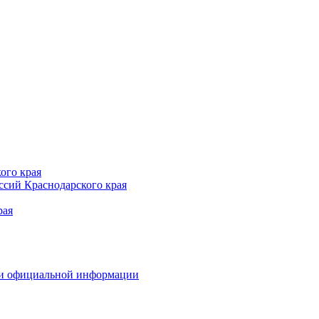
ого края
сий Краснодарского края
рая
 и официальной информации