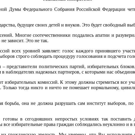
нной Думы Федерального Собрания Российской Федерации чет
ударства, будущее своих детей и внуков. Это будет свободный в
сений. Многие соотечественники поддались апатии и разуверил
 не зависит. Это не так.
сий всех уровней заявляет: голос каждого принявшего участи
ыборов строго соблюдать процедуру голосования и подсчета гол
и – представители политических партий, избирательных блоко
 в наблюдателях надежных партнеров, с которыми нас объединя
 от избирательных комиссий. К этому должны стремиться все уч
н. Только тогда никто и ничто не помешает нормальному, циви
я борьба, она не должна разрушать сам институт выборов, п
й готовы в сегодняшних непростых условиях так поставить
бы все избирательные права граждан соблюдались неуклонно и в 
 на гражданскую зрелость. Мы уверены, что Вы используете с