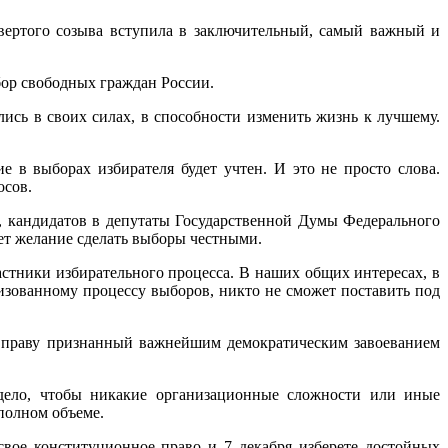
вертого созыва вступила в заключительный, самый важный и
ыбор свободных граждан России.
ись в своих силах, в способности изменить жизнь к лучшему.
е в выборах избирателя будет учтен. И это не просто слова.
осов.
в, кандидатов в депутаты Государственной Думы Федерального
ет желание сделать выборы честными.
астники избирательного процесса. В наших общих интересах, в
лизованному процессу выборов, никто не сможет поставить под
о праву признанный важнейшим демократическим завоеванием
 дело, чтобы никакие организационные сложности или иные
полном объеме.
вое конституционное право и 7 декабря изберете достойных