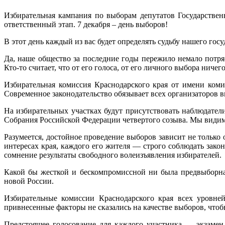
Избирательная кампания по выборам депутатов Государстве
ответственный этап. 7 декабря – день выборов!
В этот день каждый из вас будет определять судьбу нашего гос
Да, наше общество за последние годы пережило немало потря
Кто-то считает, что от его голоса, от его личного выбора ничего
Избирательная комиссия Краснодарского края от имени комис
Современное законодательство обязывает всех организаторов в
На избирательных участках будут присутствовать наблюдател
Собрания Российской Федерации четвертого созыва. Мы видим
Разумеется, достойное проведение выборов зависит не только
интересах края, каждого его жителя — строго соблюдать зако
сомнение результаты свободного волеизъявления избирателей.
Какой бы жесткой и бескомпромиссной ни была предвыборна
новой России.
Избирательные комиссии Краснодарского края всех уровне
привнесенные факторы не сказались на качестве выборов, что
Предстоящее голосование для каждого участника — экзамен