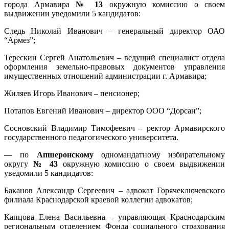
города Армавира
№ 13
окружную комиссию о своем
выдвижении уведомили 5 кандидатов:
Следь Николай Иванович – генеральный директор ОАО
“Армез”;
Терескин Сергей Анатольевич – ведущий специалист отдела
оформления земельно-правовых документов управления
имущественных отношений администрации г. Армавира;
Жиляев Игорь Иванович – пенсионер;
Потапов Евгений Иванович – директор ООО “Дорсан”;
Сосновский Владимир Тимофеевич – ректор Армавирского
государственного педагогического университета.
— по
Апшеронскому
одномандатному избирательному
округу
№ 43
окружную комиссию о своем выдвижении
уведомили 5 кандидатов:
Баканов Александр Сергеевич – адвокат Горячеключевского
филиала Краснодарской краевой коллегии адвокатов;
Капцова Елена Васильевна – управляющая Краснодарским
региональным отделением Фонда социального страхования