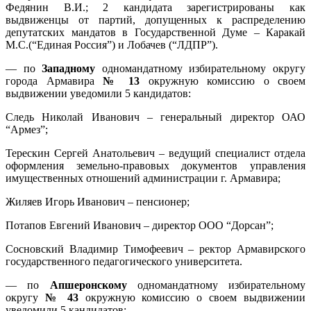
Федянин В.И.; 2 кандидата зарегистрированы как
выдвиженцы от партий, допущенных к распределению
депутатских мандатов в Государственной Думе – Каракай
М.С.(“Единая Россия”) и Лобачев (“ЛДПР”).
— по
Западному
одномандатному избирательному округу
города Армавира
№ 13
окружную комиссию о своем
выдвижении уведомили 5 кандидатов:
Следь Николай Иванович – генеральный директор ОАО
“Армез”;
Терескин Сергей Анатольевич – ведущий специалист отдела
оформления земельно-правовых документов управления
имущественных отношений администрации г. Армавира;
Жиляев Игорь Иванович – пенсионер;
Потапов Евгений Иванович – директор ООО “Дорсан”;
Сосновский Владимир Тимофеевич – ректор Армавирского
государственного педагогического университета.
— по
Апшеронскому
одномандатному избирательному
округу
№ 43
окружную комиссию о своем выдвижении
уведомили 5 кандидатов: