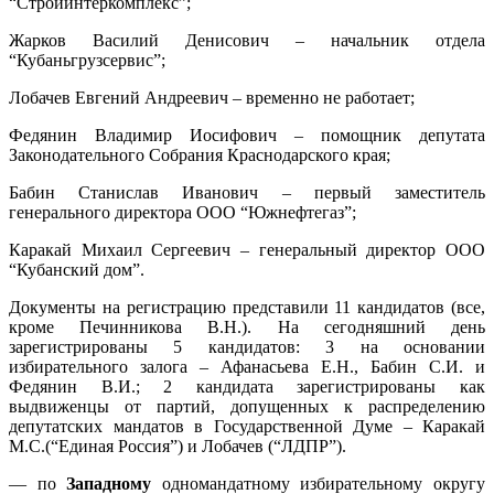
“Стройинтеркомплекс”;
Жарков Василий Денисович – начальник отдела
“Кубаньгрузсервис”;
Лобачев Евгений Андреевич – временно не работает;
Федянин Владимир Иосифович – помощник депутата
Законодательного Собрания Краснодарского края;
Бабин Станислав Иванович – первый заместитель
генерального директора ООО “Южнефтегаз”;
Каракай Михаил Сергеевич – генеральный директор ООО
“Кубанский дом”.
Документы на регистрацию представили 11 кандидатов (все,
кроме Печинникова В.Н.). На сегодняшний день
зарегистрированы 5 кандидатов: 3 на основании
избирательного залога – Афанасьева Е.Н., Бабин С.И. и
Федянин В.И.; 2 кандидата зарегистрированы как
выдвиженцы от партий, допущенных к распределению
депутатских мандатов в Государственной Думе – Каракай
М.С.(“Единая Россия”) и Лобачев (“ЛДПР”).
— по
Западному
одномандатному избирательному округу