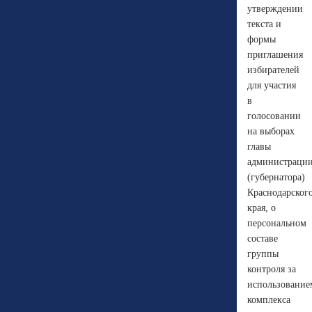
утверждении
текста и
формы
приглашения
избирателей
для участия
в
голосовании
на выборах
главы
администраци
(губернатора)
Краснодарског
края, о
персональном
составе
группы
контроля за
использование
комплекса