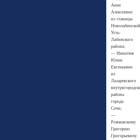
Анне
Алексеевне
из станицы
Новолабинско
Усть-
Лабинского
района;
— Никитюк
Юлии
Евгеньевне
из
Лазаревского
внутригородск
района
города
Сочи;
—
Рожковскому
Григорию
Григорьевичу