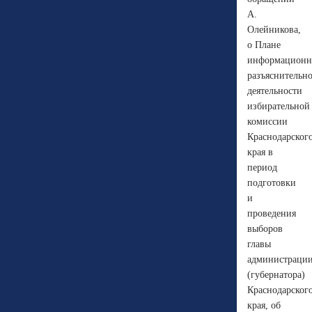
А.
Олейникова,
о Плане
информационн
разъяснительн
деятельности
избирательной
комиссии
Краснодарског
края в
период
подготовки
и
проведения
выборов
главы
администраци
(губернатора)
Краснодарског
края, об