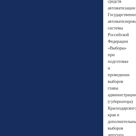
средств
автоматизации
Государственн
автоматизиров
системы
Российской
Федерации
«Выборы»
при
подготовке
и
проведении
выборов
главы
администраци
(губернатора)
Краснодарског
края и
дополнительн
выборов
депутата