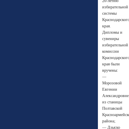
20-летию
избирательной
системы
Краснодарског
края.
Дипломы и
сувениры
избирательной
комиссии
Краснодарског
края были
вручены:
—
Морозовой
Евгении
Александровне
из станицы
Полтавской
Красноармейск
района;
— Дзыско