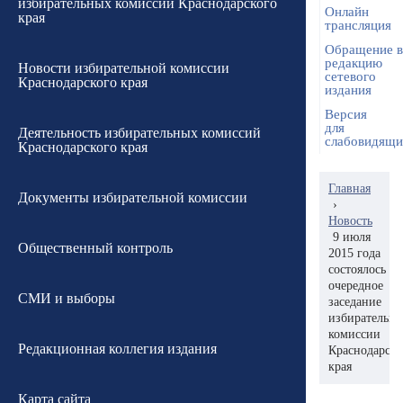
избирательных комиссий Краснодарского
Онлайн
края
трансляция
Обращение в
редакцию
Новости избирательной комиссии
сетевого
Краснодарского края
издания
Версия
для
Деятельность избирательных комиссий
слабовидящ
Краснодарского края
Главная
Документы избирательной комиссии
›
Новость
9 июля
Общественный контроль
2015 года
состоялось
очередное
СМИ и выборы
заседание
избирательн
комиссии
Редакционная коллегия издания
Краснодарско
края
Карта сайта