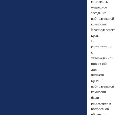
состоялось
очередное
заседание
избирательной
комиссии
Краснодарског
края.
В
соответствии
с
утвержденной
повесткой
дня,
членами
краевой
избирательной
комиссии
были
рассмотрены
вопросы об
обращении