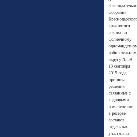
Законодательн
Собрания
Краснодарског
края пятого
созыва по
Солнечному
одномандатно
избирательном
округу № 39
13 сентября
2015 года,
приняты
решения,
связанные с
кадровыми
изменениями
в резерве
составов
отдельных
участковых