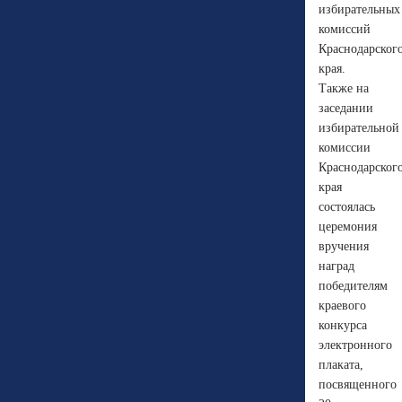
избирательных
комиссий
Краснодарског
края.
Также на
заседании
избирательной
комиссии
Краснодарског
края
состоялась
церемония
вручения
наград
победителям
краевого
конкурса
электронного
плаката,
посвященного