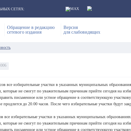
ЬНЫХ СЕТЯХ:
Обращение в редакцию
Версия
сетевого издания
для слабовидящих
овость
2006
асов все избирательные участки в указанных муниципальных образования
, которые не смогут по уважительным причинам прийти сегодня на избир
править письменное или устное обращение в соответствующую участкову
е продлится до 20.00 часов. После чего избирательные участки будут зак
сов все избирательные участки в указанных муниципальных образованиях
, которые не смогут по уважительным причинам прийти сегодня на избир
править письменное или устное обращение в соответствующую участкову