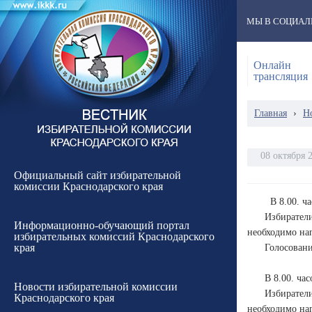
МЫ В СОЦИАЛ
Онлайн
трансляция
Главная
›
Н
08 октября 
Официальный сайт избирательной
комиссии Краснодарского края
В 8.00. ч
Избиратели
Информационно-обучающий портал
необходимо на
избирательных комиссий Краснодарского
края
Голосовани
В 8.00. ча
Новости избирательной комиссии
Избиратели
Краснодарского края
необходимо на