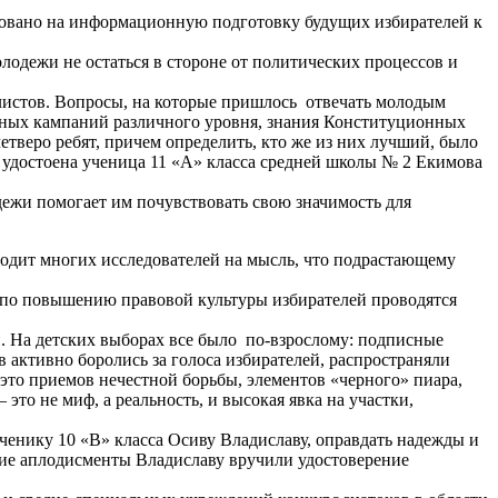
ровано на информационную подготовку будущих избирателей к
лодежи не остаться в стороне от политических процессов и
алистов. Вопросы, на которые пришлось отвечать молодым
льных кампаний различного уровня, знания Конституционных
етверо ребят, причем определить, кто же из них лучший, было
а удостоена ученица 11 «А» класса средней школы № 2 Екимова
ежи помогает им почувствовать свою значимость для
водит многих исследователей на мысль, что подрастающему
ы по повышению правовой культуры избирателей проводятся
и. На детских выборах все было по-взрослому: подписные
 активно боролись за голоса избирателей, распространяли
это приемов нечестной борьбы, элементов «черного» пиара,
то не миф, а реальность, и высокая явка на участки,
енику 10 «В» класса Осиву Владиславу, оправдать надежды и
ие аплодисменты Владиславу вручили удостоверение