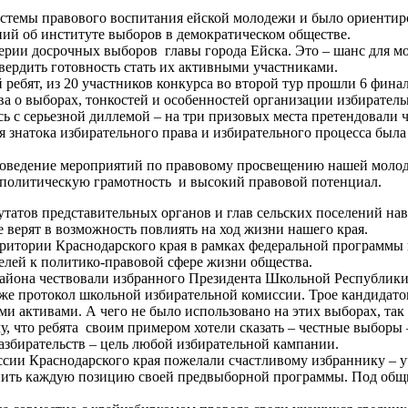
истемы правового воспитания ейской молодежи и было ориенти
ний об институте выборов в демократическом обществе.
ерии досрочных выборов главы города Ейска. Это – шанс для мо
ердить готовность стать их активными участниками.
 ребят, из 20 участников конкурса во второй тур прошли 6 фин
тва о выборах, тонкостей и особенностей организации избирате
ь с серьезной диллемой – на три призовых места претендовали ч
ия знатока избирательного права и избирательного процесса был
проведение мероприятий по правовому просвещению нашей молод
 политическую грамотность и высокий правовой потенциал.
татов представительных органов и глав сельских поселений на
 верят в возможность повлиять на ход жизни нашего края.
ерритории Краснодарского края в рамках федеральной программ
лей к политико-правовой сфере жизни общества.
 района чествовали избранного Президента Школьной Республик
же протокол школьной избирательной комиссии. Трое кандидатов
 активами. А чего не было использовано на этих выборах, так 
что ребята своим примером хотели сказать – честные выборы – э
азбирательств – цель любой избирательной кампании.
ии Краснодарского края пожелали счастливому избраннику – уч
епить каждую позицию своей предвыборной программы. Под общ