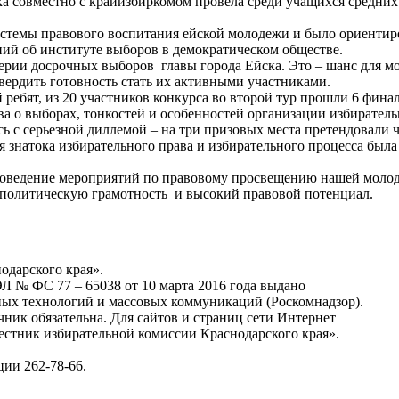
ска совместно с крайизбиркомом провела среди учащихся средни
истемы правового воспитания ейской молодежи и было ориенти
ний об институте выборов в демократическом обществе.
ерии досрочных выборов главы города Ейска. Это – шанс для мо
ердить готовность стать их активными участниками.
 ребят, из 20 участников конкурса во второй тур прошли 6 фин
тва о выборах, тонкостей и особенностей организации избирате
ь с серьезной диллемой – на три призовых места претендовали ч
ия знатока избирательного права и избирательного процесса был
проведение мероприятий по правовому просвещению нашей молод
 политическую грамотность и высокий правовой потенциал.
одарского края».
Л № ФС 77 – 65038 от 10 марта 2016 года выдано
ных технологий и массовых коммуникаций (Роскомнадзор).
ник обязательна. Для сайтов и страниц сети Интернет
Вестник избирательной комиссии Краснодарского края».
ции 262-78-66.