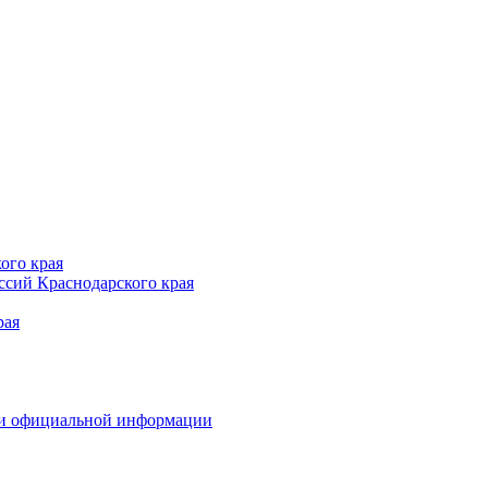
ого края
сий Краснодарского края
рая
 и официальной информации