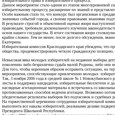
избирательного права и избирательного процесса.
Данное мероприятие стало одним из этапов многоуровневой с
избирательному процессу, расширение их знаний и представле
Особо важным стало то, что конкурс был организован в преддв
значимых событий города, а своими правовыми знаниями подтв
В результате строгой и объективной оценки жюри выступлений
правоведам, требовали досконального изучения законодательс
основ нашего государства. В итоге состязания жюри столкнулис
крайне сложно. Тем не менее, после долгого обсуждения, зван
Екатерина.
Избирательная комиссия Краснодарского края убеждена, что 
общества, продемонстрировать четкую гражданскую позицию,
Невысокая явка молодых избирателей на недавние выборы депу
поколению либо безразлична судьба малой Родины, либо они не
Для того, чтобы коренным образом исправить ситуацию, на т
мероприятия, способствующие привлечению молодых избирате
Так, 3 ноября 2006 года в средней школе № 1 Новокубанского
листы в поддержку кандидатов, избирательные бюллетени и да
наглядные агитационные материалы и встречались со школьными
противозаконных способов ведения агитации. Возможно потому, 
убедительные результаты выборов без подтасовок и судебных р
На торжественной церемонии сотрудники избирательной комисс
выполнить все наказы избирателей, реальными делами подкр
Президента Школьной Республики.