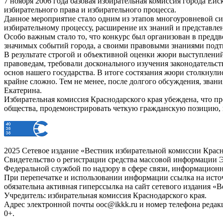
7 ноября 2006 года базовая избирательная комиссия города Ей
избирательного права и избирательного процесса.
Данное мероприятие стало одним из этапов многоуровневой с
избирательному процессу, расширение их знаний и представле
Особо важным стало то, что конкурс был организован в преддв
значимых событий города, а своими правовыми знаниями подтв
В результате строгой и объективной оценки жюри выступлений
правоведам, требовали досконального изучения законодательс
основ нашего государства. В итоге состязания жюри столкнулис
крайне сложно. Тем не менее, после долгого обсуждения, зван
Екатерина.
Избирательная комиссия Краснодарского края убеждена, что 
общества, продемонстрировать четкую гражданскую позицию,
2025 Сетевое издание «Вестник избирательной комиссии Красн
Свидетельство о регистрации средства массовой информации Э
Федеральной службой по надзору в сфере связи, информацион
При перепечатке и использовании информации ссылка на источ
обязательна активная гиперссылка на сайт сетевого издания «
Учредитель: избирательная комиссия Краснодарского края.
Адрес электронной почты ooc@ikkk.ru и номер телефона редак
0+.