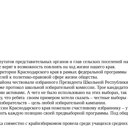
утатов представительных органов и глав сельских поселений н
 верят в возможность повлиять на ход жизни нашего края.
ерритории Краснодарского края в рамках федеральной программ
лей к политико-правовой сфере жизни общества.
 района чествовали избранного Президента Школьной Республик
же протокол школьной избирательной комиссии. Трое кандидатов
 активами. А чего не было использовано на этих выборах, так 
что ребята своим примером хотели сказать – честные выборы – э
азбирательств – цель любой избирательной кампании.
ии Краснодарского края пожелали счастливому избраннику – уч
епить каждую позицию своей предвыборной программы. Под общ
ска совместно с крайизбиркомом провела среди учащихся средни