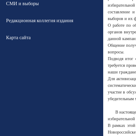
СМИ и выборы
избирательной
составление и
выборов и их 
Редакционная коллегия издания
О работе по о
органов внутр
Карта сайта
данной кампан
Общение получ
вопросы.
Подводя итог 
требуется пров
наши граждане
Для активизац
систематическ
участие в обс
убедительным 
В настояще
избирательной
В рамках это
Новороссийске