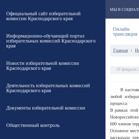
МЫ В СОЦИАЛ
Официальный сайт избирательной
комиссии Краснодарского края
Онлайн
трансляция
Информационно-обучающий портал
избирательных комиссий Краснодарского
края
Главная
›
Н
Новости избирательной комиссии
Краснодарского края
19 февраля 
Деятельность избирательных комиссий
В настоя
Краснодарского края
любой избират
процесса.
Документы избирательной комиссии
В рамках это
Новороссийске
600 членов те
Общественный контроль
Основное мест
рассказала пр