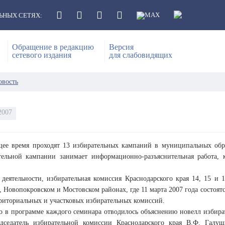
ЬНЫХ СЕТЯХ:
Обращение в редакцию
Версия
сетевого издания
для слабовидящих
овость
2007
щее время проходят 13 избирательных кампаний в муниципальных обра
ельной кампании занимает информационно-разъяснительная работа, 
й деятельности, избирательная комиссия Краснодарского края 14, 
, Новопокровском и Мостовском районах, где 11 марта 2007 года состо
рриториальных и участковых избирательных комиссий.
о в программе каждого семинара отводилось объяснению новелл избират
едседатель избирательной комиссии Краснодарского края В.Ф. Гал