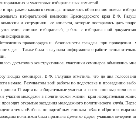
рриториальных и участковых избирательных комиссий.
о в программе каждого семинара отводилось объяснению новелл избират
едседатель избирательной комиссии Краснодарского края В.Ф. Гал
 комиссии и сотрудники ее аппарата, которые постарались дать подро
 уточнение списков избирателей, работа с избирательной документ
финансирование.
беспечению правопорядка и безопасности граждан при проведении м
енних дел. Также была заслушана информация о работе исполнительных
ии.
илось достаточно конструктивное, участники семинаров обменялись мн
обучающих семинаров, В.Ф. Галушко отметила, что до дня голосовани
ести немало. Результатом всей работы по подготовке и проведению выбо
 пришли 11 марта на избирательные участки и осознанно выразили сво
ии участия молодежи в политической жизни края избирательная комис
и проводит открытые заседания молодежного политического клуба. Перво
уждении темы «Выборы по партийным спискам: «За» и «Против» выразил
молодым политиком была признана Деменко Дарья, учащаяся вечерней ш