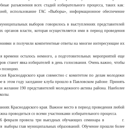
бные разъяснения всех стадий избирательного процесса, таких как:
ацией, использование ГАС «Выборы», информационное обеспечение
униципальных выборов говорилось в выступлениях представителей
 органов власти, которая осуществляется ими в период проведения
ениями и получили компетентные ответы на многие интересующие их
я времени осталось немного, а подготовительных мероприятий еще
ров станет явка избирателей в день голосования. Очень важно, чтобы
ю позицию.
сия Краснодарского края совместно с комитетом по делам молодежи
е в этом году заседание клуба прошло в Павловском районе. Принять
и желание 190 представителей молодежного актива района. Наиболее
колы.
аниях Краснодарского края. Важное место в период проведения любой
жна проводиться со всеми участниками избирательного процесса.
15 и 16 февраля провела три выездных обучающих семинара в г.
ятся выборы глав муниципальных образований. Обучение прошли более