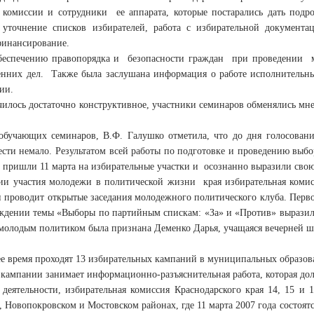
 комиссии и сотрудники ее аппарата, которые постарались дать подро
 уточнение списков избирателей, работа с избирательной документ
финансирование.
беспечению правопорядка и безопасности граждан при проведении м
енних дел. Также была заслушана информация о работе исполнительных
ии.
илось достаточно конструктивное, участники семинаров обменялись мн
обучающих семинаров, В.Ф. Галушко отметила, что до дня голосовани
ести немало. Результатом всей работы по подготовке и проведению выбо
 пришли 11 марта на избирательные участки и осознанно выразили сво
ии участия молодежи в политической жизни края избирательная комис
и проводит открытые заседания молодежного политического клуба. Перво
уждении темы «Выборы по партийным спискам: «За» и «Против» выразил
молодым политиком была признана Деменко Дарья, учащаяся вечерней ш
е время проходят 13 избирательных кампаний в муниципальных образов
 кампании занимает информационно-разъяснительная работа, которая дол
й деятельности, избирательная комиссия Краснодарского края 14, 
, Новопокровском и Мостовском районах, где 11 марта 2007 года состо