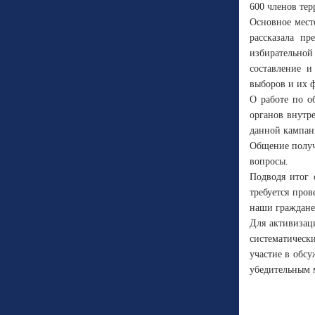
600 членов те
Основное мест
рассказала пр
избирательной
составление и
выборов и их 
О работе по о
органов внутр
данной кампан
Общение получ
вопросы.
Подводя итог 
требуется пров
наши граждане
Для активизац
систематическ
участие в обс
убедительным 