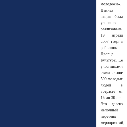
молодежи».
Данная
акция была
успешно
реализована
19 апреля
2007 года в
районном
Дворце
Культуры. Ее
участниками
стали свыше
500 молодых
людей в
возрасте от
16 до 30 лет.
Это далеко
неполный
перечень
мероприятий,