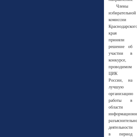
Члены
избирательной
комиссии
Краснодарског
края
приняли
решение об
участии в
конкурсе,
проводимом
ЦИК
России, на
лучшую
организацию
работы в
области
информационн
разъяснительн
деятельности
в период