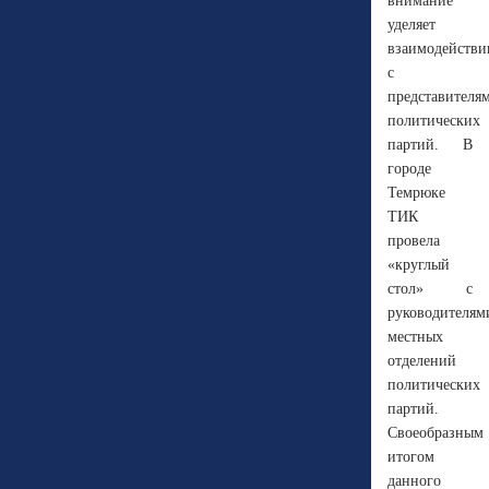
внимание
уделяет
взаимодейств
с
представителя
политических
партий.
В
городе
Темрюке
ТИК
провела
«круглый
стол» с
руководителям
местных
отделений
политических
партий.
Своеобразным
итогом
данного