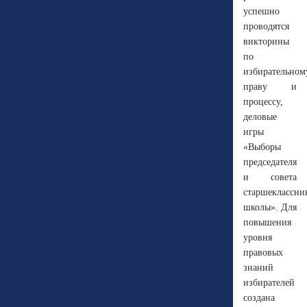
успешно
проводятся
викторины
по
избирательном
праву и
процессу,
деловые
игры
«Выборы
председателя
и совета
старшеклассни
школы». Для
повышения
уровня
правовых
знаний
избирателей
создана