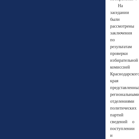
На
заседании
были
рассмотрены
заключения
по
результатам
проверки
избирательной
комиссией
Краснодарског
края
представленны
региональным
отделениями
политических
партий
сведений о
поступлении
и