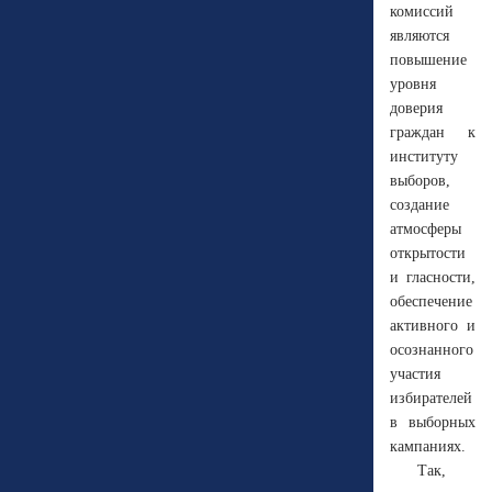
комиссий
являются
повышение
уровня
доверия
граждан к
институту
выборов,
создание
атмосферы
открытости
и гласности,
обеспечение
активного и
осознанного
участия
избирателей
в выборных
кампаниях.
Так,