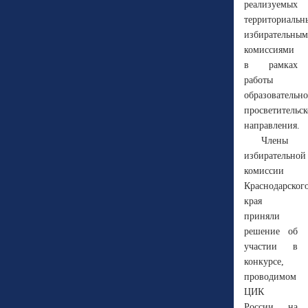
реализуемых
территориаль
избирательны
комиссиями
в рамках
работы
образовательно
просветительск
направления.
Члены
избирательной
комиссии
Краснодарског
края
приняли
решение об
участии в
конкурсе,
проводимом
ЦИК
России, на