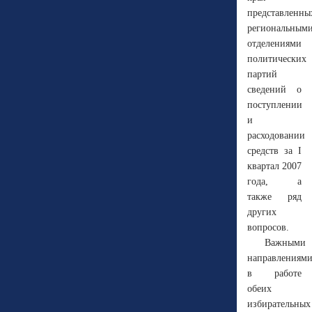
представленны
региональным
отделениями
политических
партий
сведений о
поступлении
и
расходовании
средств за
I
квартал 2007
года, а
также ряд
других
вопросов.
Важными
направлениям
в работе
о
беих
избирательных