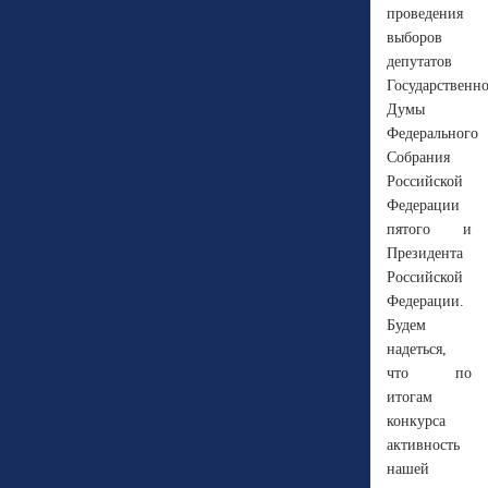
проведения
выборов
депутатов
Государственн
Думы
Федерального
Собрания
Российской
Федерации
пятого и
Президента
Российской
Федерации.
Будем
надеться,
что по
итогам
конкурса
активность
нашей