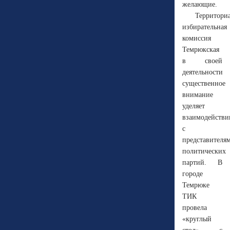
желающие.
Территори
избирательная
комиссия
Темрюкская
в своей
деятельности
существенное
внимание
уделяет
взаимодейств
с
представителя
политических
партий.
В
городе
Темрюке
ТИК
провела
«круглый