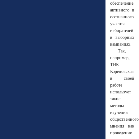
обеспечение
активного и
осознанного
участия
избирателей
в выборных
кампаниях.
Так,
например,
ТИК
Кореновская
в своей
работе
использует
такие
методы
изучения
общественного
мнения как
проведение