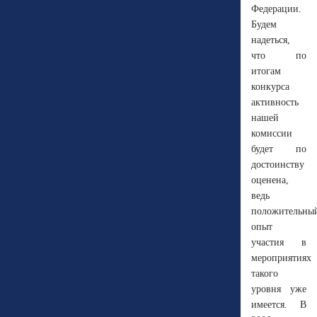
Федерации.
Будем
надеться,
что по
итогам
конкурса
активность
нашей
комиссии
будет по
достоинству
оценена,
ведь
положительны
опыт
участия в
мероприятиях
такого
уровня уже
имеется. В