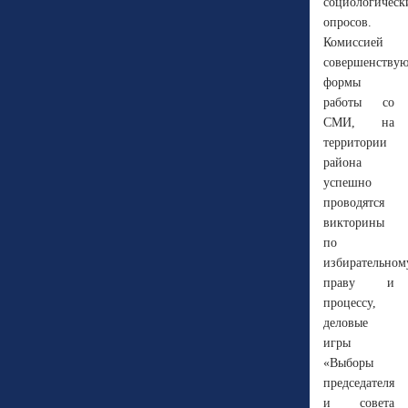
социологическ
опросов.
Комиссией
совершенствую
формы
работы со
СМИ, на
территории
района
успешно
проводятся
викторины
по
избирательном
праву и
процессу,
деловые
игры
«Выборы
председателя
и совета