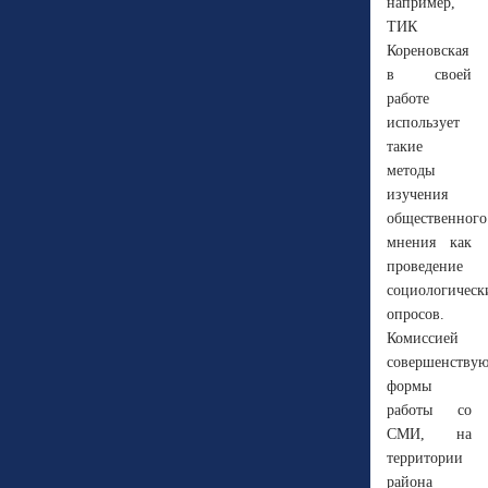
например,
ТИК
Кореновская
в своей
работе
использует
такие
методы
изучения
общественного
мнения как
проведение
социологическ
опросов.
Комиссией
совершенствую
формы
работы со
СМИ, на
территории
района