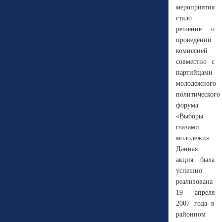
мероприятия
стало
решение о
проведении
комиссией
совместно с
партийцами
молодежного
политического
форума
«Выборы
глазами
молодежи».
Данная
акция была
успешно
реализована
19 апреля
2007 года в
районном