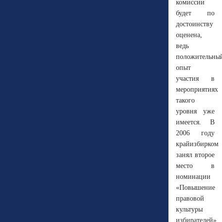
комиссии
будет по
достоинству
оценена,
ведь
положительны
опыт
участия в
мероприятиях
такого
уровня уже
имеется. В
2006 году
крайизбирком
занял второе
место в
номинации
«Повышение
правовой
культуры
избирателей».