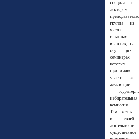
специальная
лекторско-
преподавательс
группа из
числа
опытных
юристов, на
обучающих
семинарах
которых
принимают
участие все
желающие.
Территори
избирательная
комиссия
Темрюкская
в своей
деятельности
существенное