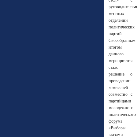
стол» с
руководителям
местных
отделений
политических
партий.
Своеобразным
итогом
данного
мероприятия
стало
решение о
проведении
комиссией
совместно с
партийцами
молодежного
политического
форума
«Выборы
глазами