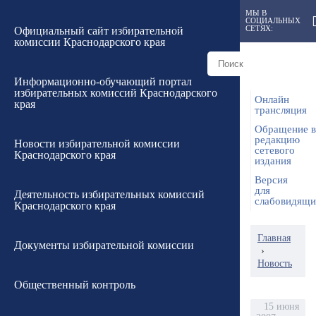
МЫ В
СОЦИАЛЬНЫХ
СЕТЯХ:
Официальный сайт избирательной
комиссии Краснодарского края
Информационно-обучающий портал
избирательных комиссий Краснодарского
Онлайн
края
трансляция
Обращение в
редакцию
Новости избирательной комиссии
сетевого
Краснодарского края
издания
Версия
для
Деятельность избирательных комиссий
слабовидящ
Краснодарского края
Главная
Документы избирательной комиссии
›
Новость
Общественный контроль
15 июня