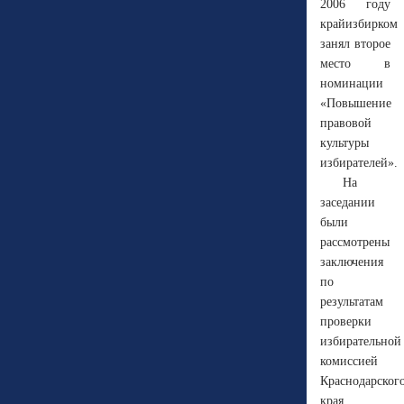
2006 году
крайизбирком
занял второе
место в
номинации
«Повышение
правовой
культуры
избирателей».
На
заседании
были
рассмотрены
заключения
по
результатам
проверки
избирательной
комиссией
Краснодарског
края