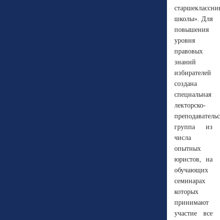
старшеклассни
школы». Для
повышения
уровня
правовых
знаний
избирателей
создана
специальная
лекторско-
преподавательс
группа из
числа
опытных
юристов, на
обучающих
семинарах
которых
принимают
участие все