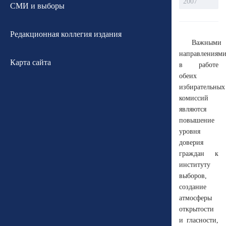
2007
СМИ и выборы
Редакционная коллегия издания
Важными
направлениям
Карта сайта
в работе
о
беих
избирательных
комиссий
являются
повышение
уровня
доверия
граждан к
институту
выборов,
создание
атмосферы
открытости
и гласности,