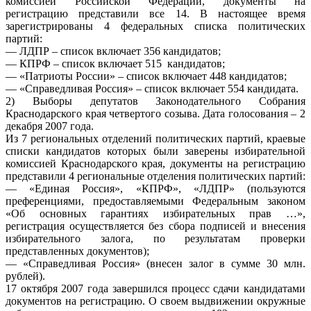
комиссией Российской Федерации, документы на
регистрацию представили все 14. В настоящее время
зарегистрированы 4 федеральных списка политических
партий:
— ЛДПР – список включает 356 кандидатов;
— КПРФ – список включает 515 кандидатов;
— «Патриоты России» – список включает 448 кандидатов;
— «Справедливая Россия» – список включает 554 кандидата.
2) Выборы депутатов Законодательного Собрания
Краснодарского края четвертого созыва. Дата голосования – 2
декабря 2007 года.
Из 7 региональных отделений политических партий, краевые
списки кандидатов которых были заверены избирательной
комиссией Краснодарского края, документы на регистрацию
представили 4 региональные отделения политических партий:
— «Единая Россия», «КПРФ», «ЛДПР» (пользуются
преференциями, предоставляемыми Федеральным законом
«Об основных гарантиях избирательных прав …»,
регистрация осуществляется без сбора подписей и внесения
избирательного залога, по результатам проверки
представленных документов);
— «Справедливая Россия» (внесен залог в сумме 30 млн.
рублей).
17 октября 2007 года завершился процесс сдачи кандидатами
документов на регистрацию. О своем выдвижении окружные