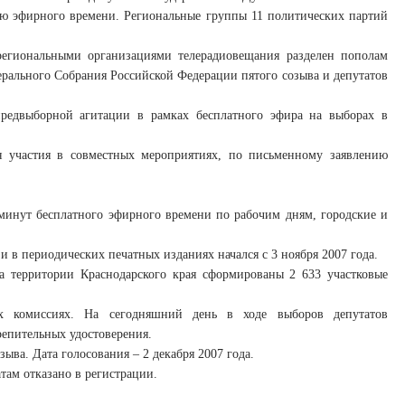
ию эфирного времени. Региональные группы 11 политических партий
региональными организациями телерадиовещания разделен пополам
ального Собрания Российской Федерации пятого созыва и депутатов
редвыборной агитации в рамках бесплатного эфира на выборах в
ля участия в совместных мероприятиях, по письменному заявлению
минут бесплатного эфирного времени по рабочим дням, городские и
 в периодических печатных изданиях начался с 3 ноября 2007 года.
а территории Краснодарского края сформированы 2 633 участковые
ых комиссиях. На сегодняшний день в ходе выборов депутатов
репительных удостоверения.
ыва. Дата голосования – 2 декабря 2007 года.
ам отказано в регистрации.