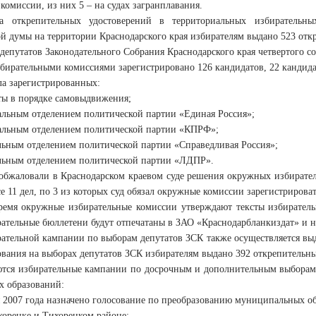
комиссии, из них 5 – на судах загранплавания.
ча открепительных удостоверений в территориальных избирательн
й думы на территории Краснодарского края избирателям выдано 523 отк
депутатов Законодательного Собрания Краснодарского края четвертого соз
ирательными комиссиями зарегистрировано 126 кандидатов, 22 кандидат
ла зарегистрированных:
ы в порядке самовыдвижения;
альным отделением политической партии «Единая Россия»;
альным отделением политической партии «КПРФ»;
льным отделением политической партии «Справедливая Россия»;
льным отделением политической партии «ЛДПР».
 обжаловали в Краснодарском краевом суде решения окружных избирател
е 11 дел, по 3 из которых суд обязал окружные комиссии зарегистрироват
ремя окружные избирательные комиссии утверждают тексты избирател
ательные бюллетени будут отпечатаны в ЗАО «Краснодарбланкиздат» и н
рательной кампании по выборам депутатов ЗСК также осуществляется вы
ования на выборах депутатов ЗСК избирателям выдано 392 открепительны
тся избирательные кампании по досрочным и дополнительным выборам 
 образований:
я 2007 года назначено голосование по преобразованию муниципальных о
хорецке и Тихорецком районе;