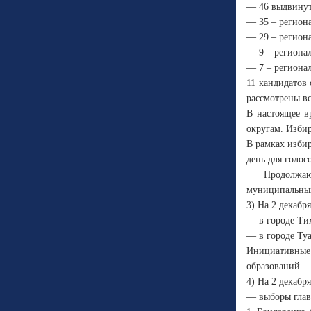
— 46 выдвинут
— 35 – регион
— 29 – регион
— 9 – региона
— 7 – региона
11 кандидатов
рассмотрены вс
В настоящее в
округам. Избир
В рамках изби
день для голос
Продолжаю
муниципальных
3) На 2 декабр
— в городе Ти
— в городе Туа
Инициативные
образований.
4) На 2 декабр
— выборы глав