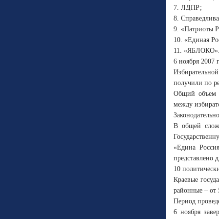
7. ЛДПР;
8. Справедлива
9. «Патриоты Р
10. «Единая Ро
11. «ЯБЛОКО»
6 ноября 2007 
Избирательной
получили по р
Общий объем б
между избират
Законодательно
В общей слож
Государственн
«Едина Россия
представлено 
10 политическ
Краевые госуд
районные – от 
Период проведе
6 ноября заве