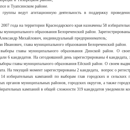
псе и Туапсинском районе.
 группы ведут агитационную деятельность в поддержку проведени
я 2007 года на территории Краснодарского края назначены 58 избирател
ы муниципального образования Белореченский район. Зарегистрированы 
 Александр Михайлович, индивидуальный предприниматель;
ан Иванович, глава муниципального образования Белореченский район.
выборы главы муниципального образования Динской район. О свое
али 6 кандидатов. На сегодняшний день зарегистрированы 4 кандидата, 
ыборы главы муниципального образования Ейский район. О своем выдв
ата. На текущий момент зарегистрированы 2 кандидата, вопрос о регист
14 избирательных кампаний по выборам глав городских и сельских 
ых органов муниципальных районов, городских округов, а также городс
збирательных кампаний в общей сложности 319 кандидатов уведомили к