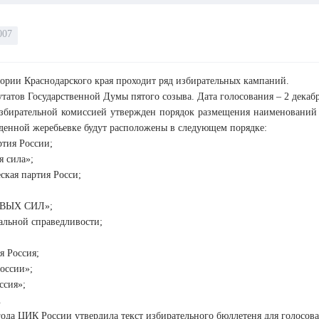
007
ории Краснодарского края проходит ряд избирательных кампаний.
татов Государственной Думы пятого созыва. Дата голосования – 2 декабр
збирательной комиссией утвержден порядок размещения наименований 
еденной жеребьевке будут расположены в следующем порядке:
ртия России;
я сила»;
ская партия Росси;
АВЫХ СИЛ»;
альной справедливости;
я Россия;
оссии»;
ссия»;
.
года ЦИК России утвердила текст избирательного бюллетеня для голосов