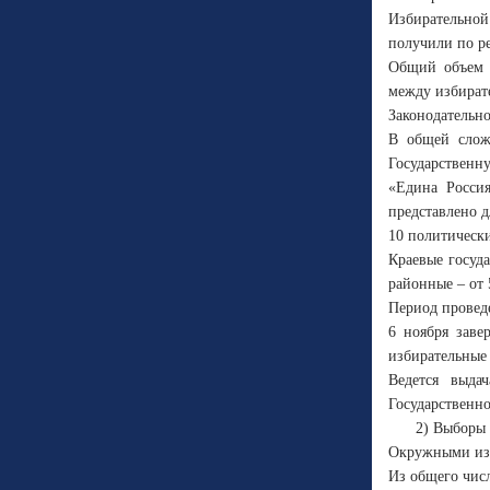
Избирательной
получили по р
Общий объем б
между избират
Законодательно
В общей слож
Государственн
«Едина Россия
представлено 
10 политическ
Краевые госуд
районные – от 
Период проведе
6 ноября заве
избирательные 
Ведется выда
Государственно
2) Выборы 
Окружными изб
Из общего чис