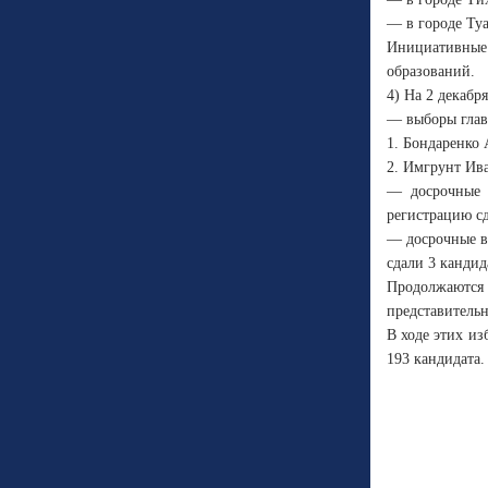
— в городе Туа
Инициативные
образований.
4) На 2 декабр
— выборы глав
1. Бондаренко
2. Имгрунт Ив
— досрочные 
регистрацию сд
— досрочные в
сдали 3 кандид
Продолжаются 
представительн
В ходе этих и
193 кандидата.