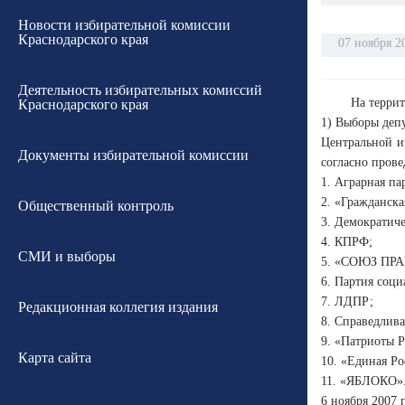
Новости избирательной комиссии
Краснодарского края
07 ноября 2
Деятельность избирательных комиссий
На террит
Краснодарского края
1) Выборы депу
Центральной и
Документы избирательной комиссии
согласно пров
1. Аграрная па
2. «Гражданска
Общественный контроль
3. Демократиче
4. КПРФ;
СМИ и выборы
5. «СОЮЗ ПР
6. Партия соци
7. ЛДПР;
Редакционная коллегия издания
8. Справедлива
9. «Патриоты Р
Карта сайта
10. «Единая Ро
11. «ЯБЛОКО»
6 ноября 2007 