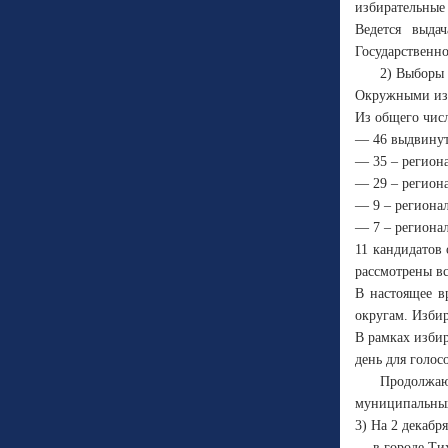
избирательные 
Ведется выда
Государственно
2) Выборы 
Окружными изб
Из общего чис
— 46 выдвинут
— 35 – регион
— 29 – регион
— 9 – региона
— 7 – региона
11 кандидатов
рассмотрены вс
В настоящее в
округам. Избир
В рамках изби
день для голос
Продолжаю
муниципальных
3) На 2 декабр
— в городе Ти