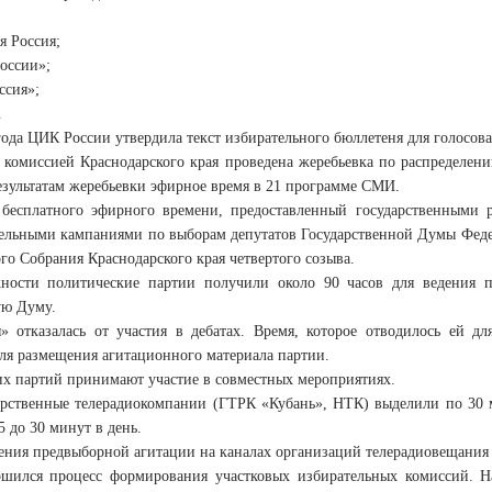
я Россия;
оссии»;
ссия»;
.
года ЦИК России утвердила текст избирательного бюллетеня для голосов
 комиссией Краснодарского края проведена жеребьевка по распределен
езультатам жеребьевки эфирное время в 21 программе СМИ.
есплатного эфирного времени, предоставленный государственными 
ельными кампаниями по выборам депутатов Государственной Думы Федер
го Собрания Краснодарского края четвертого созыва.
ности политические партии получили около 90 часов для ведения п
ую Думу.
» отказалась от участия в дебатах. Время, которое отводилось ей д
для размещения агитационного материала партии.
их партий принимают участие в совместных мероприятиях.
арственные телерадиокомпании (ГТРК «Кубань», НТК) выделили по 30 
5 до 30 минут в день.
ния предвыборной агитации на каналах организаций телерадиовещания и
ршился процесс формирования участковых избирательных комиссий. Н