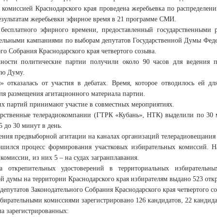
 комиссией Краснодарского края проведена жеребьевка по распределен
езультатам жеребьевки эфирное время в 21 программе СМИ.
есплатного эфирного времени, предоставленный государственными 
ельными кампаниями по выборам депутатов Государственной Думы Федер
го Собрания Краснодарского края четвертого созыва.
ности политические партии получили около 90 часов для ведения п
ую Думу.
» отказалась от участия в дебатах. Время, которое отводилось ей д
для размещения агитационного материала партии.
их партий принимают участие в совместных мероприятиях.
арственные телерадиокомпании (ГТРК «Кубань», НТК) выделили по 30 
5 до 30 минут в день.
ния предвыборной агитации на каналах организаций телерадиовещания и
ршился процесс формирования участковых избирательных комиссий. Н
комиссии, из них 5 – на судах загранплавания.
ча открепительных удостоверений в территориальных избирательн
й думы на территории Краснодарского края избирателям выдано 523 отк
депутатов Законодательного Собрания Краснодарского края четвертого соз
ирательными комиссиями зарегистрировано 126 кандидатов, 22 кандидат
ла зарегистрированных: