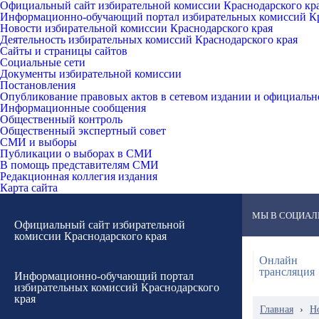
Официальный сайт избирательной комиссии Краснодарского кр
Информационно-обучающий портал избирательных комиссий Кр
Новости избирательной комиссии Краснодарского края
Деятельность избирательных комиссий Краснодарского края
Сайты и страницы сайтов
Социальные сети
Документы избирательной комиссии
Постановления
Опубликование правовых актов в сетевом издании и официаль
Информационные сообщения
Общественный контроль
Общественный экспертный совет
СМИ и выборы
Публикации о выборах в СМИ
В помощь представителям СМИ
Редакционная коллегия издания
Карта сайта
МЫ В СОЦИАЛ
Официальный сайт избирательной
комиссии Краснодарского края
Онлайн
трансляция
Информационно-обучающий портал
избирательных комиссий Краснодарского
края
Главная
›
Н