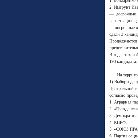
1. Бондаренко
2. Имгрунт Ив
— досрочные 
регистрацию сд
— досрочные в
сдали 3 кандид
Продолжаются 
представительн
В ходе этих и
193 кандидата.
На террито
1) Выборы депу
Центральной и
согласно пров
1. Аграрная па
2. «Гражданска
3. Демократиче
4. КПРФ;
5. «СОЮЗ ПР
6. Партия соци