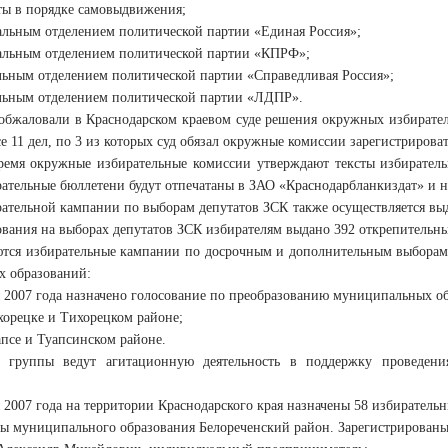
ы в порядке самовыдвижения;
альным отделением политической партии «Единая Россия»;
альным отделением политической партии «КПРФ»;
льным отделением политической партии «Справедливая Россия»;
льным отделением политической партии «ЛДПР».
 обжаловали в Краснодарском краевом суде решения окружных избирател
е 11 дел, по 3 из которых суд обязал окружные комиссии зарегистрироват
ремя окружные избирательные комиссии утверждают тексты избирател
ательные бюллетени будут отпечатаны в ЗАО «Краснодарбланкиздат» и н
рательной кампании по выборам депутатов ЗСК также осуществляется вы
ования на выборах депутатов ЗСК избирателям выдано 392 открепительны
тся избирательные кампании по досрочным и дополнительным выборам 
 образований:
я 2007 года назначено голосование по преобразованию муниципальных о
хорецке и Тихорецком районе;
псе и Туапсинском районе.
 группы ведут агитационную деятельность в поддержку проведени
я 2007 года на территории Краснодарского края назначены 58 избирател
ы муниципального образования Белореченский район. Зарегистрированы 