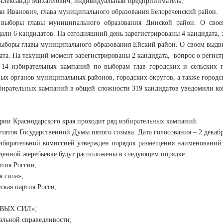
 Александр Михайлович, индивидуальный предприниматель;
ан Иванович, глава муниципального образования Белореченский район.
выборы главы муниципального образования Динской район. О свое
али 6 кандидатов. На сегодняшний день зарегистрированы 4 кандидата, 
ыборы главы муниципального образования Ейский район. О своем выдв
ата. На текущий момент зарегистрированы 2 кандидата, вопрос о регист
14 избирательных кампаний по выборам глав городских и сельских 
ых органов муниципальных районов, городских округов, а также городс
збирательных кампаний в общей сложности 319 кандидатов уведомили к
рии Краснодарского края проходит ряд избирательных кампаний.
татов Государственной Думы пятого созыва. Дата голосования – 2 декабр
збирательной комиссией утвержден порядок размещения наименований 
еденной жеребьевке будут расположены в следующем порядке:
ртия России;
я сила»;
ская партия Росси;
АВЫХ СИЛ»;
альной справедливости;