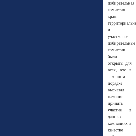
избирательная
комиссия
края,
территориальн
и
участковые
избирательные
комиссии
были
открыты для
всех, кто в
законном
порядке
высказал
желание
принять
участие в
данных
кампаниях в
качестве