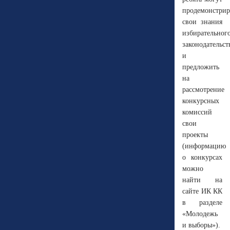
продемонстрир
свои знания
избирательног
законодательст
и
предложить
на
рассмотрение
конкурсных
комиссий
свои
проекты
(информацию
о конкурсах
можно
найти на
сайте ИК КК
в разделе
«Молодежь
и выборы»).