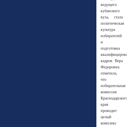
ведущего
кубанского
вуза, стала
политическая
культура
избирателей
и
подготовка
квалифициров
кадров. Вера
Федоровна
отметила,
что
избирательная
комиссия
Краснодарског
края
проводит
целый
комплекс