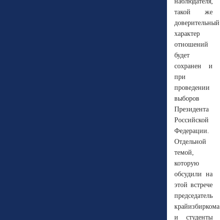
наблюдателя,
такой же
доверительный
характер
отношений
будет
сохранен и
при
проведении
выборов
Президента
Российской
Федерации.
Отдельной
темой,
которую
обсудили на
этой встрече
председатель
крайизбиркома
и студенты