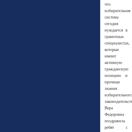
что
избирательная
система
сегодня
нуждается в
грамотных
специалистах,
которые
имеют
активную
гражданскую
позицию и
прочные
знания
избирательног
законодательст
Вера
Федоровна
поздравила
ребят с