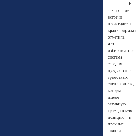
В
заключение
встречи
председатель
крайизбиркома
отметила,
что
избирательная
система
сегодня
нуждается в
грамотных
специалистах,
которые
имеют
активную
гражданскую
позицию и
прочные
знания