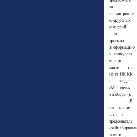
предложить
на
рассмотрение
конкурсных
комиссий
свои
проекты
(информацию
о конкурсах
можно
найти на
сайте ИК КК
в разделе
«Молодежь
и выборы»).
В
заключение
встречи
председатель
крайизбиркома
отметила,