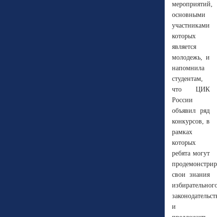
мероприятий,
основными
участниками
которых
является
молодежь, и
напомнила
студентам,
что ЦИК
России
объявил ряд
конкурсов, в
рамках
которых
ребята могут
продемонстрир
свои знания
избирательног
законодательст
и