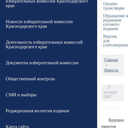
избирательных комиссий Краснодарского
Онлайн
края
трансляция
Обращение в
редакцию
Новости избирательной комиссии
сетевого
Краснодарского края
издания
Версия
для
Деятельность избирательных комиссий
слабовидящ
Краснодарского края
Главная
Документы избирательной комиссии
›
Новость
Общественный контроль
27
декабря
СМИ и выборы
2007
Редакционная коллегия издания
Будущих
Карта сайта
юристов