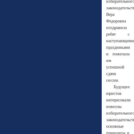
избирательног
законодательст
Вера
Федоровна
поздравила
ребят с
наступающими
праздниками
и пожелала
им
успешной
сдачи
сессии.
Будущих
юристов
интересовали
новеллы
избирательног
законодательст
основные
принципы и