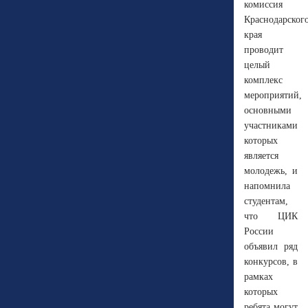
комиссия
Краснодарског
края
проводит
целый
комплекс
мероприятий,
основными
участниками
которых
является
молодежь, и
напомнила
студентам,
что ЦИК
России
объявил ряд
конкурсов, в
рамках
которых
ребята могут