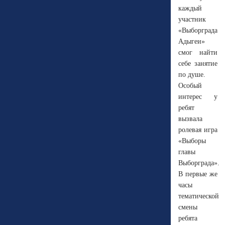
каждый
участник
«Выборграда
Адыгеи»
смог найти
себе занятие
по душе.
Особый
интерес у
ребят
вызвала
ролевая игра
«Выборы
главы
Выборграда».
В первые же
часы
тематической
смены
ребята