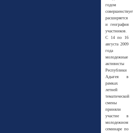
годом
совершенствует
расширяется
и география
участников.
С 14 по 16
августа 2009
года
молодежные
активисты
Республики
Адыгея в
рамках
летней
тематической
смены
приняли
участие в
молодежном
семинаре по