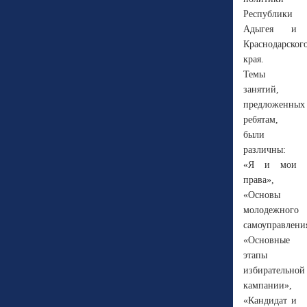
Республики
Адыгея и
Краснодарског
края.
Темы
занятий,
предложенных
ребятам,
были
различны:
«Я и мои
права»,
«Основы
молодежного
самоуправлени
«Основные
этапы
избирательной
кампании»,
«Кандидат и