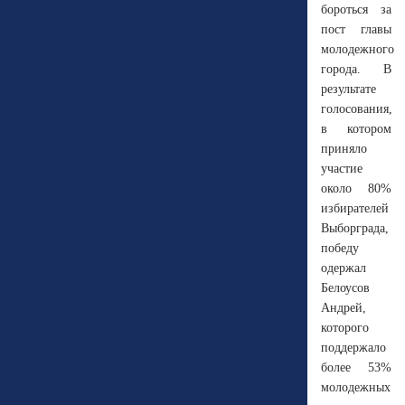
бороться за
пост главы
молодежного
города. В
результате
голосования,
в котором
приняло
участие
около 80%
избирателей
Выборграда,
победу
одержал
Белоусов
Андрей,
которого
поддержало
более 53%
молодежных