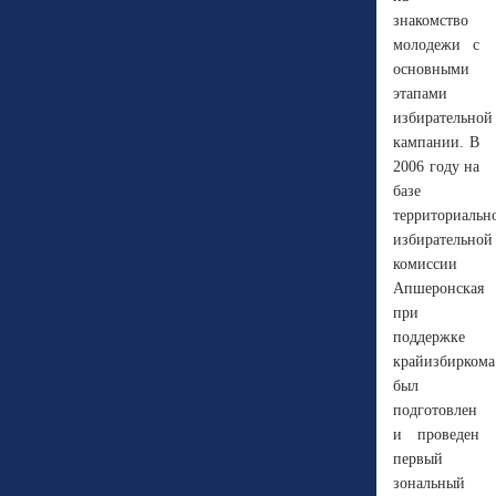
знакомство
молодежи с
основными
этапами
избирательной
кампании. В
2006 году на
базе
территориальн
избирательной
комиссии
Апшеронская
при
поддержке
крайизбиркома
был
подготовлен
и проведен
первый
зональный