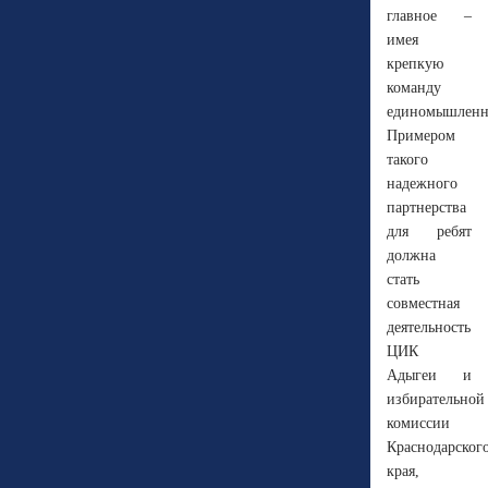
главное –
имея
крепкую
команду
единомышленн
Примером
такого
надежного
партнерства
для ребят
должна
стать
совместная
деятельность
ЦИК
Адыгеи и
избирательной
комиссии
Краснодарског
края,