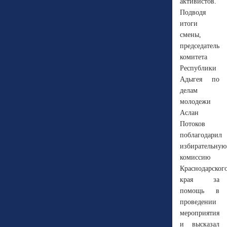
активистов.
Подводя
итоги
смены,
председатель
комитета
Республики
Адыгея по
делам
молодежи
Аслан
Потоков
поблагодарил
избирательную
комиссию
Краснодарског
края за
помощь в
проведении
мероприятия
и высказал