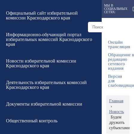
МЫ В
СОЦИАЛЬНЫХ
СЕТЯХ:
Официальный сайт избирательной
комиссии Краснодарского края
Информационно-обучающий портал
избирательных комиссий Краснодарского
Онлайн
края
трансляция
Обращение в
редакцию
Новости избирательной комиссии
сетевого
Краснодарского края
издания
Версия
для
Деятельность избирательных комиссий
слабовидящ
Краснодарского края
Главная
Документы избирательной комиссии
›
Новость
Будем
Общественный контроль
дружить
субъектами!