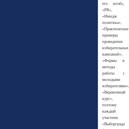
его штаб»,
«PR»,
«Имидж
политика»,
«Практические
примеры
проведения
избирательных
кампаний»,
«Формы и
методы
работы с
молодыми
избирателями»
«Веревочный
курс»,
поэтому
каждый
участник
«Выборграда