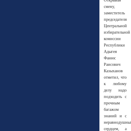
Открывая
смену,
заместитель
председателя
Центральной
избирательной
комиссии
Республики
Адыгея
Фанюс
Раисович
Казыханов
отметил, что
к любому
делу надо
подходить с
прочным
багажом
знаний и с
неравнодушны
сердцем, а