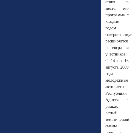
стоит на
месте, его
программа с
каждым
годом
совершенствует
расширяется
и география
участников.
С 14 по 16
августа 2009
года
молодежные
активисты
Республики
Адыгея в
рамках
летней
тематической
смены
приняли