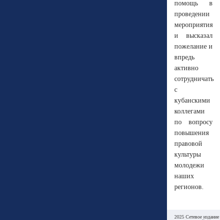
помощь в
проведении
мероприятия
и высказал
пожелание и
впредь
активно
сотрудничать
с
кубанскими
коллегами
по вопросу
повышения
правовой
культуры
молодежи
наших
регионов.
2025 Сетевое издание