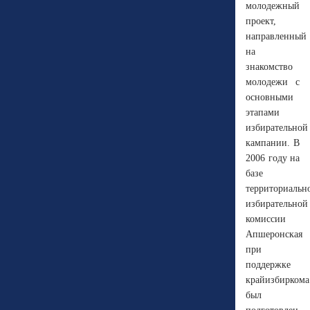
молодежный
проект,
направленный
на
знакомство
молодежи с
основными
этапами
избирательной
кампании. В
2006 году на
базе
территориальн
избирательной
комиссии
Апшеронская
при
поддержке
крайизбиркома
был