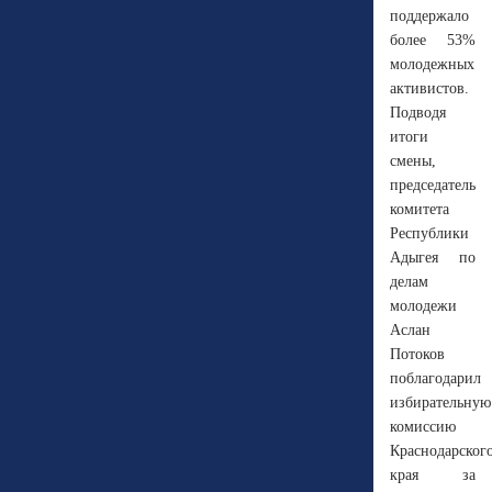
поддержало
более 53%
молодежных
активистов.
Подводя
итоги
смены,
председатель
комитета
Республики
Адыгея по
делам
молодежи
Аслан
Потоков
поблагодарил
избирательную
комиссию
Краснодарског
края за