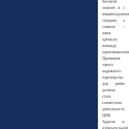
багажом
знаний и с
неравнодушны
сердцем, а
главное –
имея
крепкую
команду
единомышленн
Примером
такого
надежного
партнерства
для ребят
должна
стать
совместная
деятельность
ЦИК
Адыгеи и
избирательной