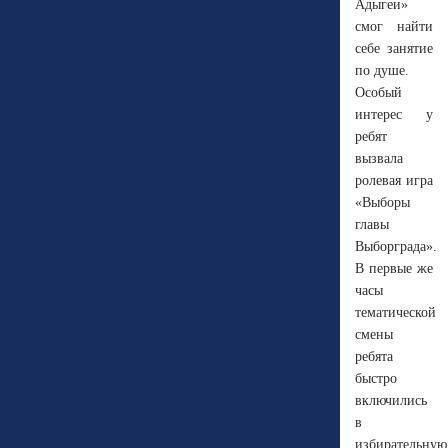
Адыгеи»
смог найти
себе занятие
по душе.
Особый
интерес у
ребят
вызвала
ролевая игра
«Выборы
главы
Выборграда».
В первые же
часы
тематической
смены
ребята
быстро
включились
в
избирательную