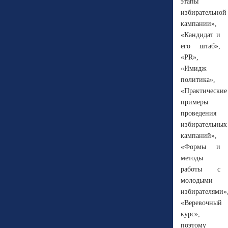
этапы
избирательной
кампании»,
«Кандидат и
его штаб»,
«PR»,
«Имидж
политика»,
«Практические
примеры
проведения
избирательных
кампаний»,
«Формы и
методы
работы с
молодыми
избирателями»
«Веревочный
курс»,
поэтому