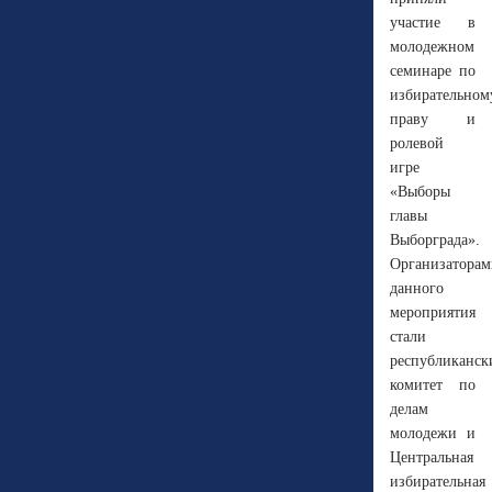
участие в
молодежном
семинаре по
избирательном
праву и
ролевой
игре
«Выборы
главы
Выборграда».
Организаторам
данного
мероприятия
стали
республиканск
комитет по
делам
молодежи и
Центральная
избирательная