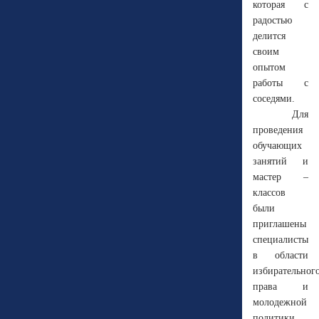
которая с
радостью
делится
своим
опытом
работы с
соседями.
Для
проведения
обучающих
занятий и
мастер –
классов
были
приглашены
специалисты
в области
избирательног
права и
молодежной
политики