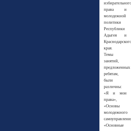
избирательног
права и
молодежной
политики
Республики
Адыгея и
Краснодарског
края.
Темы
занятий,
предложенных
ребятам,
были
различны:
«Я и мои
права»,
«Основы
молодежного
самоуправлени
«Основные