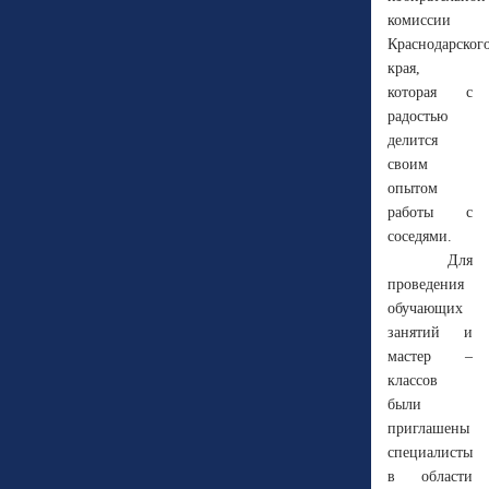
комиссии
Краснодарског
края,
которая с
радостью
делится
своим
опытом
работы с
соседями.
Для
проведения
обучающих
занятий и
мастер –
классов
были
приглашены
специалисты
в области