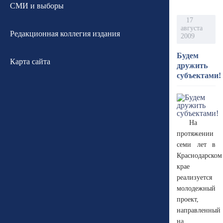
СМИ и выборы
17
августа
Редакционная коллегия издания
2009
Будем
Карта сайта
дружить
субъектами!
На
протяжении
семи лет в
Краснодарском
крае
реализуется
молодежный
проект,
направленный
на