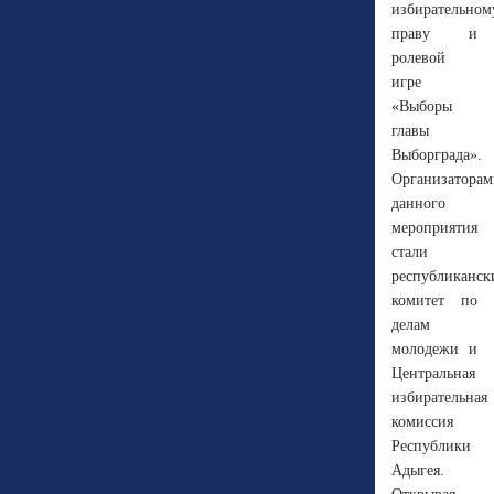
избирательном
праву и
ролевой
игре
«Выборы
главы
Выборграда».
Организаторам
данного
мероприятия
стали
республиканск
комитет по
делам
молодежи и
Центральная
избирательная
комиссия
Республики
Адыгея.