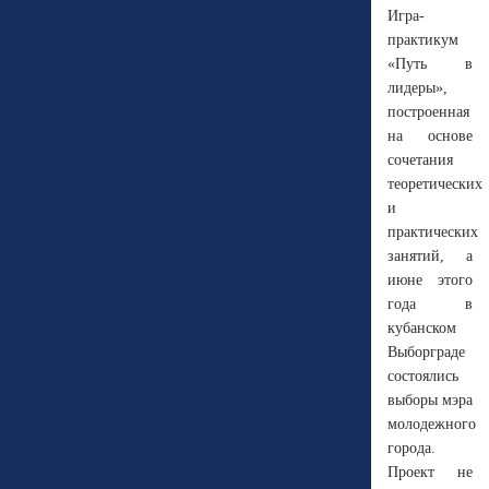
Игра-
практикум
«Путь в
лидеры»,
построенная
на основе
сочетания
теоретических
и
практических
занятий, а
июне этого
года в
кубанском
Выборграде
состоялись
выборы мэра
молодежного
города.
Проект не