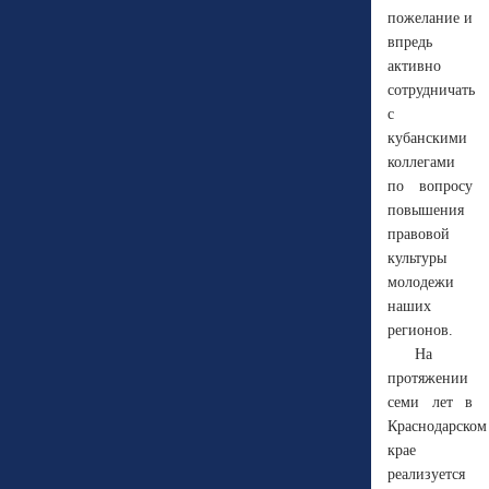
пожелание и
впредь
активно
сотрудничать
с
кубанскими
коллегами
по вопросу
повышения
правовой
культуры
молодежи
наших
регионов.
На
протяжении
семи лет в
Краснодарском
крае
реализуется