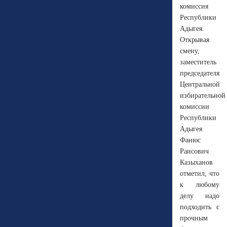
комиссия
Республики
Адыгея.
Открывая
смену,
заместитель
председателя
Центральной
избирательной
комиссии
Республики
Адыгея
Фанюс
Раисович
Казыханов
отметил, что
к любому
делу надо
подходить с
прочным