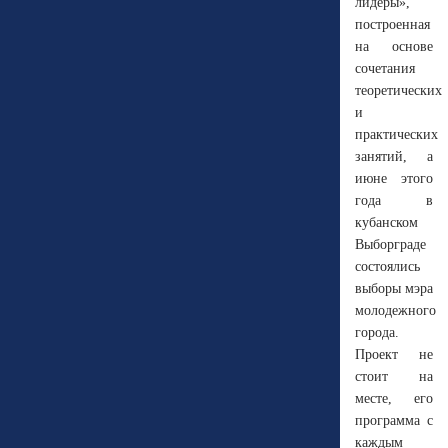
лидеры»,
построенная
на основе
сочетания
теоретических
и
практических
занятий, а
июне этого
года в
кубанском
Выборграде
состоялись
выборы мэра
молодежного
города.
Проект не
стоит на
месте, его
программа с
каждым