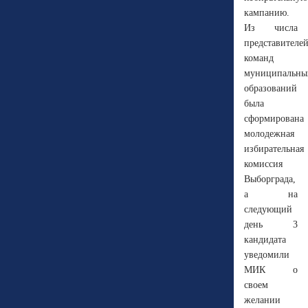
кампанию.
Из числа
представителе
команд
муниципальны
образований
была
сформирована
молодежная
избирательная
комиссия
Выборграда,
а на
следующий
день 3
кандидата
уведомили
МИК о
своем
желании