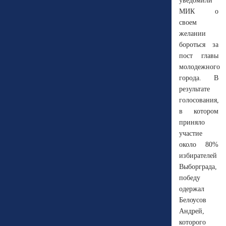
уведомили
МИК о
своем
желании
бороться за
пост главы
молодежного
города. В
результате
голосования,
в котором
приняло
участие
около 80%
избирателей
Выборграда,
победу
одержал
Белоусов
Андрей,
которого