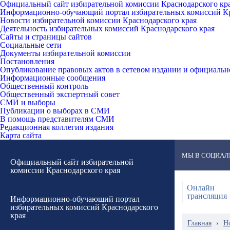
Официальный сайт избирательной комиссии Краснодарского кр
Информационно-обучающий портал избирательных комиссий Кр
Новости избирательной комиссии Краснодарского края
Деятельность избирательных комиссий Краснодарского края
Сайты и страницы сайтов
Социальные сети
Документы избирательной комиссии
Постановления
Опубликование правовых актов в сетевом издании и официаль
Информационные сообщения
Общественный контроль
Общественный экспертный совет
СМИ и выборы
Публикации о выборах в СМИ
В помощь представителям СМИ
Редакционная коллегия издания
Карта сайта
МЫ В СОЦИАЛ
Официальный сайт избирательной
комиссии Краснодарского края
Онлайн
трансляция
Информационно-обучающий портал
избирательных комиссий Краснодарского
края
Главная
›
Н