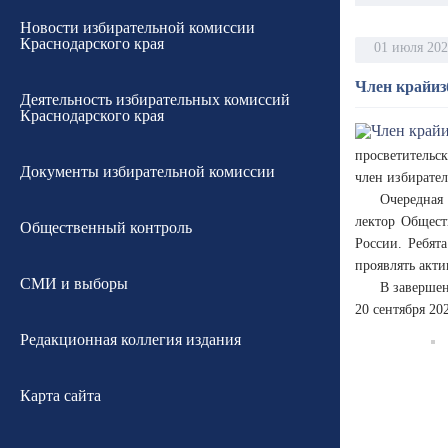
Новости избирательной комиссии
Краснодарского края
01 июля 20
Член крайиз
Деятельность избирательных комиссий
Краснодарского края
просветительс
Документы избирательной комиссии
член избирате
Очередная
лектор Общест
Общественный контроль
России. Ребят
проявлять акт
СМИ и выборы
В завершен
20 сентября 202
Редакционная коллегия издания
Карта сайта