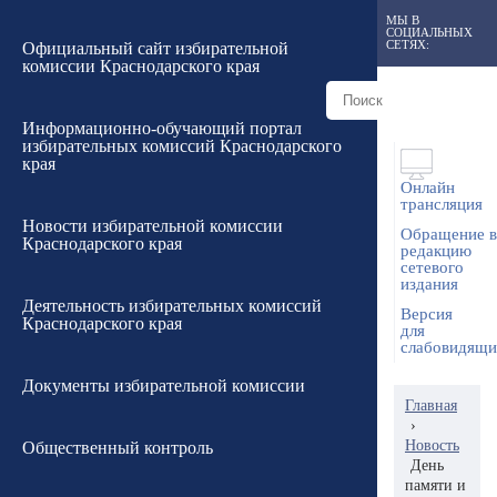
МЫ В
СОЦИАЛЬНЫХ
СЕТЯХ:
Официальный сайт избирательной
комиссии Краснодарского края
Информационно-обучающий портал
избирательных комиссий Краснодарского
края
Онлайн
трансляция
Новости избирательной комиссии
Обращение в
Краснодарского края
редакцию
сетевого
издания
Деятельность избирательных комиссий
Версия
Краснодарского края
для
слабовидящ
Документы избирательной комиссии
Главная
›
Новость
Общественный контроль
День
памяти и