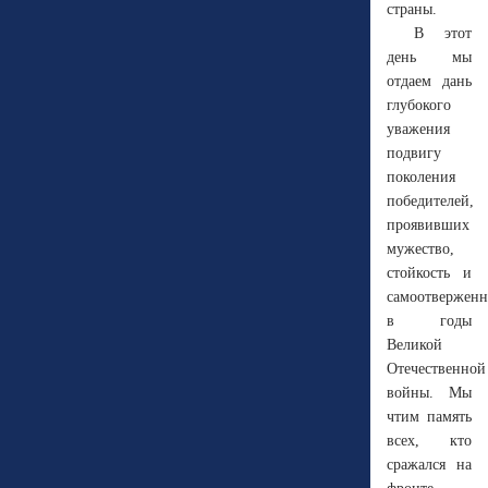
страны.
В этот
день мы
отдаем дань
глубокого
уважения
подвигу
поколения
победителей,
проявивших
мужество,
стойкость и
самоотверженн
в годы
Великой
Отечественной
войны. Мы
чтим память
всех, кто
сражался на