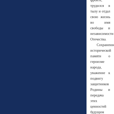
фронте,
трудился в
тылу и отдал
свою жизнь
во имя
свободы и
независимости
Отечества.
Сохранени
исторической
памяти о
героизме
народа,
уважение к
подвигу
защитников
Родины и
передача
этих
ценностей
будущим