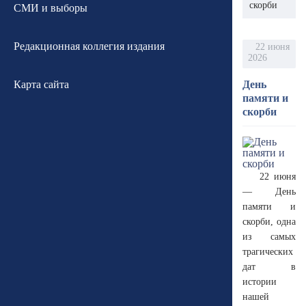
скорби
СМИ и выборы
Редакционная коллегия издания
22 июня
2026
Карта сайта
День
памяти и
скорби
22 июня
— День
памяти и
скорби, одна
из самых
трагических
дат в
истории
нашей