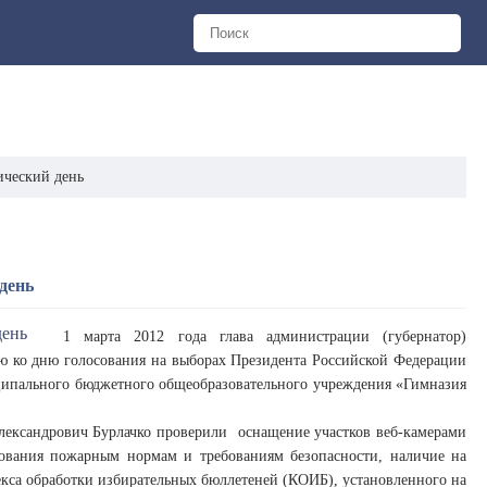
ический день
день
1 марта 2012 года глава администрации (губернатор)
ью ко дню голосования на выборах Президента Российской Федерации
ципального бюджетного общеобразовательного учреждения «Гимназия
Александрович Бурлачко проверили оснащение участков веб-камерами
сования пожарным нормам и требованиям безопасности, наличие на
кса обработки избирательных бюллетеней (КОИБ), установленного на