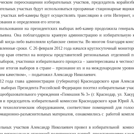
ическом переоснащении избирательных участков, председатель корайиз
ательных участках будут использоваться прозрачные стационарные ящики
 участках веб-камеры будут осуществлять трансляцию в сети Интернет, 
ования и определения его итогов.
спользовании на президентских выборах веб-камер продолжила генерал
льевна. Она поблагодарила краевую администрацию и избирательную к
рый когда-либо выполняли кубанские связисты. Во многом благодаря ко
овленные сроки. С 26 февраля 2012 года начался круглосуточный монито
тор края ответил на вопросы представителей региональных отделений по
ыборов, участники избирательного процесса – заинтересованы в честно
ие итогов выборов в стране – признание их и на международном уровне.
шим качеством», – подытожил Александр Николаевич.
12 года глава администрации (губернатор) Краснодарского края Алекс
а выборах Президента Российской Федерации посетил избирательные уча
еобразовательного учреждения «Гимназия № 3» (г. Краснодар, ул. Хакура
ая и председатель избирательной комиссии Краснодарского края Юрий 
 технологическим оборудованием, соответствие помещений для голо
рмационно-разъяснительных материалов, ознакомились с работой компле
ельных участков Александр Николаевич провел в избирательной комисс
ми региональных отделений политических партий, представителями канд