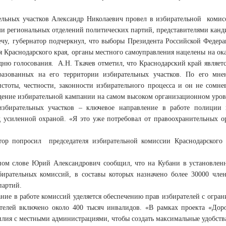
ельных участков Александр Николаевич провел в избирательной комисс
ми региональных отделений политических партий, представителями канд
ечу, губернатор подчеркнул, что выборы Президента Российской Федера
 Краснодарского края, органы местного самоуправления нацелены на ок
дню голосования. А.Н. Ткачев отметил, что Краснодарский край являет
бразованных на его территории избирательных участков. По его мн
истоты, честности, законности избирательного процесса и он не сомне
дение избирательной кампании на самом высоком организационном уровне
 избирательных участков – ключевое направление в работе полици
д усиленной охраной. «Я это уже потребовал от правоохранительных
тор попросил председателя избирательной комиссии Краснодарского
ном слове Юрий Александрович сообщил, что на Кубани в установле
бирательных комиссий, в составы которых назначено более 30000 чле
партий.
ние в работе комиссий уделяется обеспечению прав избирателей с огра
телей включено около 400 тысяч инвалидов. «В рамках проекта «До
илия с местными администрациями, чтобы создать максимальные удобст