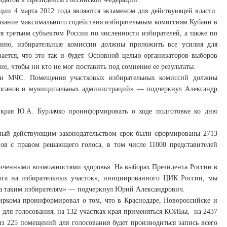
ции 4 марта 2012 года являются экзаменом для действующей власти.
азание максимального содействия избирательным комиссиям Кубани в
ся третьим субъектом России по численности избирателей, а также по
ению, избирательные комиссии должны приложить все усилия для
вается, что это так и будет. Основной целью организаторов выборов
, чтобы ни кто не мог поставить под сомнение ее результаты.
и и МЧС. Помещения участковых избирательных комиссий должны
 органов и муниципальных администраций» — подчеркнул Александр
 края Ю.А. Бурлачко проинформировать о ходе подготовке ко дню
нный действующим законодательством срок были сформированы 2713
нов с правом решающего голоса, в том числе 11000 представителей
ниченными возможностями здоровья. На выборах Президента России в
рога на избирательных участок», инициированного ЦИК России, мы
ва таким избирателям» — подчеркнул Юрий Александрович.
биркома проинформировал о том, что в Краснодаре, Новороссийске и
 для голосования, на 132 участках края применяться КОИБы, на 2437
из 225 помещений для голосования будет производиться запись всего