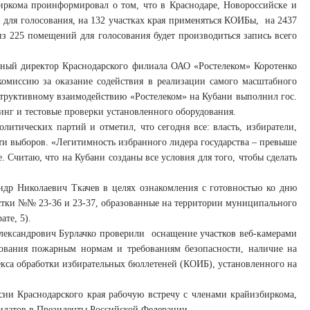
биркома проинформировал о том, что в Краснодаре, Новороссийске и
 для голосования, на 132 участках края применяться КОИБы, на 2437
из 225 помещений для голосования будет производиться запись всего
ьный директор Краснодарского филиала ОАО «Ростелеком» Коротенко
омиссию за оказание содействия в реализации самого масштабного
нструктивному взаимодействию «Ростелеком» на Кубани выполнил гос.
ринг и тестовые проверки установленного оборудования.
литических партий и отметил, что сегодня все: власть, избиратели,
сти выборов. «Легитимность избранного лидера государства – превыше
 Считаю, что на Кубани созданы все условия для того, чтобы сделать
андр Николаевич Ткачев в целях ознакомления с готовностью ко дню
стки №№ 23-36 и 23-37, образованные на территории муниципального
те, 5).
Александрович Бурлачко проверили оснащение участков веб-камерами
сования пожарным нормам и требованиям безопасности, наличие на
кса обработки избирательных бюллетеней (КОИБ), установленного на
ии Краснодарского края рабочую встречу с членами крайизбиркома,
идатов в Президенты Российской Федерации.