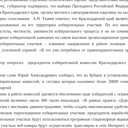
ечу, губернатор подчеркнул, что выборы Президента Российской Федера
 Краснодарского края, органы местного самоуправления нацелены на ок
дню голосования. А.Н. Ткачев отметил, что Краснодарский край являет
бразованных на его территории избирательных участков. По его мн
истоты, честности, законности избирательного процесса и он не сомне
дение избирательной кампании на самом высоком организационном уровне
 избирательных участков – ключевое направление в работе полици
д усиленной охраной. «Я это уже потребовал от правоохранительных
тор попросил председателя избирательной комиссии Краснодарского
ном слове Юрий Александрович сообщил, что на Кубани в установле
бирательных комиссий, в составы которых назначено более 30000 чле
партий.
ние в работе комиссий уделяется обеспечению прав избирателей с огра
телей включено около 400 тысяч инвалидов. «В рамках проекта «До
илия с местными администрациями, чтобы создать максимальные удобст
ическом переоснащении избирательных участков, председатель корайиз
ательных участках будут использоваться прозрачные стационарные ящики
 участках веб-камеры будут осуществлять трансляцию в сети Интернет, 