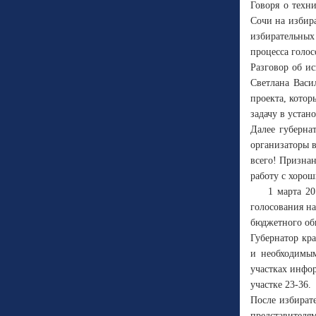
Говоря о техн
Сочи на избир
избирательных
процесса голос
Разговор об и
Светлана Васи
проекта, кото
задачу в устан
Далее губерна
организаторы в
всего! Признан
работу с хоро
1 марта 20
голосования н
бюджетного общ
Губернатор кр
и необходимым
участках инфо
участке 23-36.
После избират
представителя