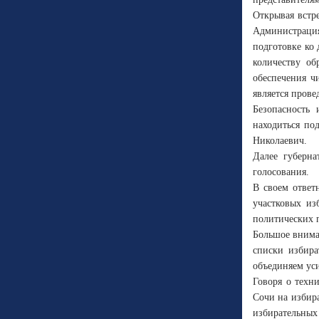
Открывая встр
Администрация
подготовке ко 
количеству о
обеспечения ч
является прове
Безопасность
находиться по
Николаевич.
Далее губерна
голосования.
В своем ответ
участковых из
политических 
Большое внима
списки избира
объединяем ус
Говоря о техн
Сочи на избир
избирательных