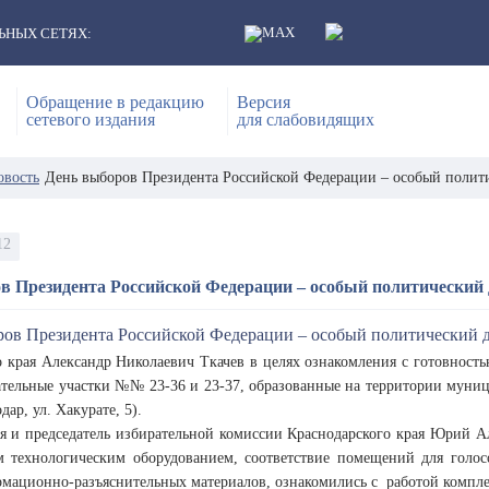
ЬНЫХ СЕТЯХ:
Обращение в редакцию
Версия
сетевого издания
для слабовидящих
овость
День выборов Президента Российской Федерации – особый полит
12
в Президента Российской Федерации – особый политический 
о края Александр Николаевич Ткачев в целях ознакомления с готовност
ательные участки №№ 23-36 и 23-37, образованные на территории муни
дар, ул. Хакурате, 5).
ая и председатель избирательной комиссии Краснодарского края Юрий 
 технологическим оборудованием, соответствие помещений для голо
рмационно-разъяснительных материалов, ознакомились с работой компле