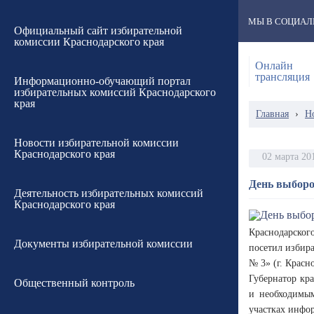
МЫ В СОЦИАЛ
Официальный сайт избирательной
комиссии Краснодарского края
Онлайн
трансляция
Информационно-обучающий портал
избирательных комиссий Краснодарского
края
Главная
›
Н
Новости избирательной комиссии
Краснодарского края
02 марта 20
День выборо
Деятельность избирательных комиссий
Краснодарского края
Краснодарског
Документы избирательной комиссии
посетил избир
№ 3» (г. Красно
Губернатор кр
Общественный контроль
и необходимым
участках инфо