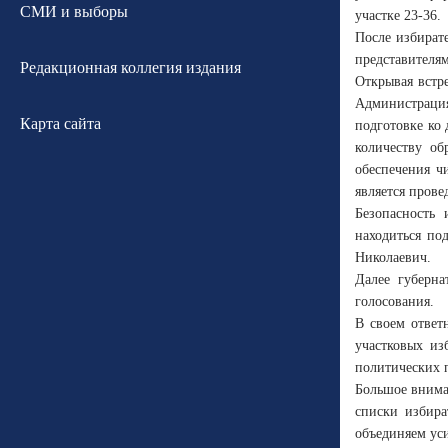
СМИ и выборы
участке 23-36.
После избират
представителя
Редакционная коллегия издания
Открывая встр
Администрация
Карта сайта
подготовке ко 
количеству о
обеспечения ч
является прове
Безопасность
находиться по
Николаевич.
Далее губерна
голосования.
В своем ответ
участковых из
политических 
Большое внима
списки избира
объединяем ус