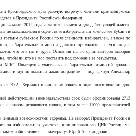
ии Краснодарского края рабочую встречу с членами крайизбиркома,
идатов в Президенты Российской Федерации.
ции 4 марта 2012 года являются экзаменом для действующей власти.
азание максимального содействия избирательным комиссиям Кубани в
ся третьим субъектом России по численности избирателей, а также по
ению, избирательные комиссии должны приложить все усилия для
вается, что это так и будет. Основной целью организаторов выборов
, чтобы ни кто не мог поставить под сомнение ее результаты.
и и МЧС. Помещения участковых избирательных комиссий должны
 органов и муниципальных администраций» — подчеркнул Александр
 края Ю.А. Бурлачко проинформировать о ходе подготовке ко дню
нный действующим законодательством срок были сформированы 2713
нов с правом решающего голоса, в том числе 11000 представителей
ниченными возможностями здоровья. На выборах Президента России в
рога на избирательных участок», инициированного ЦИК России, мы
ва таким избирателям» — подчеркнул Юрий Александрович.