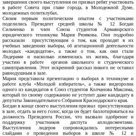
завершении своего выступления он призвал ребят участвовать
в работе Совета при главе города, в Молодежной Думе,
молодежных политклубах.
Своим первым политическим опытом с участниками
поделились Президент средней школы № 12 Богдан
Сильченко и член Союза студентов Армавирского
юридического техникума Мария Рюмкова. Они подробно
рассказали присутствующим о том, как проходят в их
учебных заведениях выборы, об агитационной деятельности
молодых «кандидатов», а также о том, как они стали
Лидерами и насколько изменилась их жизнь, благодаря
участию в работе органов школьного и студенческого
самоуправления. Этот искренний рассказ никого не оставил
равнодушным в зале.
Мария представила презентацию о выборах в техникуме и
работе клуба «Молодой избиратель», а также видеоролик
одного из кандидатов в Союз студентов Колчанова Максима,
который по своему содержанию не уступит даже кандидату в
депутаты Законодательного Собрания Краснодарского края.
Богдан в конце своего выступления призвал присутствующих
в зале, отдать за него голос, когда он будет баллотироваться на
должность Президента России, что вызвало одобрение и
поддержку участников диспута аплодисментами.
Выступления лидеров сопровождались интересными
слайдами о проведении выборов в школе № 12 и