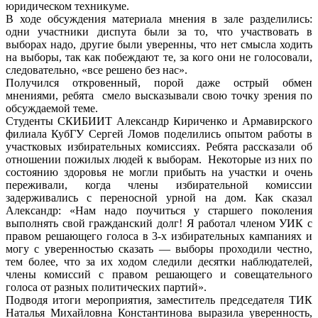
юридическом техникуме.
В ходе обсуждения материала мнения в зале разделились:
одни участники диспута были за то, что участвовать в
выборах надо, другие были уверенны, что нет смысла ходить
на выборы, так как побеждают те, за кого они не голосовали,
следовательно, «все решено без нас».
Получился откровенный, порой даже острый обмен
мнениями, ребята смело высказывали свою точку зрения по
обсуждаемой теме.
Студенты СКИБИИТ Александр Кириченко и Армавирского
филиала КубГУ Сергей Ломов поделились опытом работы в
участковых избирательных комиссиях. Ребята рассказали об
отношении пожилых людей к выборам. Некоторые из них по
состоянию здоровья не могли прибыть на участки и очень
переживали, когда члены избирательной комиссии
задерживались с переносной урной на дом. Как сказал
Александр: «Нам надо поучиться у старшего поколения
выполнять свой гражданский долг! Я работал членом УИК с
правом решающего голоса в 3-х избирательных кампаниях и
могу с уверенностью сказать — выборы проходили честно,
тем более, что за их ходом следили десятки наблюдателей,
члены комиссий с правом решающего и совещательного
голоса от разных политических партий».
Подводя итоги мероприятия, заместитель председателя ТИК
Наталья Михайловна Константинова выразила уверенность,