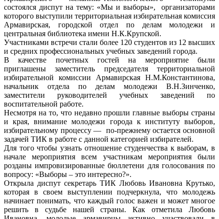
состоялся диспут на тему: «Мы и выборы», организаторами
которого выступили территориальная избирательная комиссия
Армавирская, городской отдел по делам молодежи и
центральная библиотека имени Н.К.Крупской.
Участниками встречи стали более 120 студентов из 12 высших
и средних профессиональных учебных заведений города.
В качестве почетных гостей на мероприятие были
приглашены заместитель председателя территориальной
избирательной комиссии Армавирская Н.М.Константинова,
начальник отдела по делам молодежи В.Н.Зинченко,
заместители руководителей учебных заведений по
воспитательной работе.
Несмотря на то, что недавно прошли главные выборы страны
и края, внимание молодежи города к институту выборов,
избирательному процессу — по-прежнему остается основной
задачей ТИК в работе с данной категорией избирателей.
Для того чтобы узнать отношение студенчества к выборам, в
начале мероприятия всем участникам мероприятия были
розданы импровизированные бюллетени для голосования по
вопросу: «Выборы – это интересно?».
Открыла диспут секретарь ТИК Любовь Ивановна Крутько,
которая в своем выступлении подчеркнула, что молодежь
начинает понимать, что каждый голос важен и может многое
решить в судьбе нашей страны. Как отметила Любовь
Ивановна, молодые армавирцы активно участвовали в