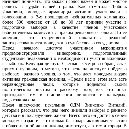
начинает понимать, что каждый голос важен и может многое
решить в судьбе нашей страны. Как отметила Любовь
Ивановна, молодые армавирцы активно участвовали в
голосовании в 3-х прошедших избирательных кампаниях,
более 500 человек от 18 до 30 лет приняли участие в
подготовке выборов в качестве членов участковых
избирательных комиссий с правом решающего голоса. По ее
мнению, это существенный показатель реальной
заинтересованности молодежи в судьбе своего государства.
Перед началом диспута участникам мероприятия
продемонстрировали видеоролик, подготовленный
студентами педакадемии о необходимости участия молодежи
в выборах. Ведущая диспута Светлана Осетрова обращаясь к
присутствующим, отметила, что речь на диспуте пойдет о
выборах разного уровня, о том, что дает молодым людям
активная гражданская позиция. «Среди нас в этом зале есть
неравнодушные люди, которые поделятся своим
политическим опытом и расскажут нам, как это опыт
пригодился им в становлении личности и карьеры»,
подытожила она.
Начал дискуссию начальник ОДМ Зинченко Виталий,
который рассказал, что для него значили выборы с раннего
детства и в последующей жизни. Всего чего он достиг в своем
молодом возрасте – это только благодаря активному участию
в общественной жизни школы, института, а затем и города. В