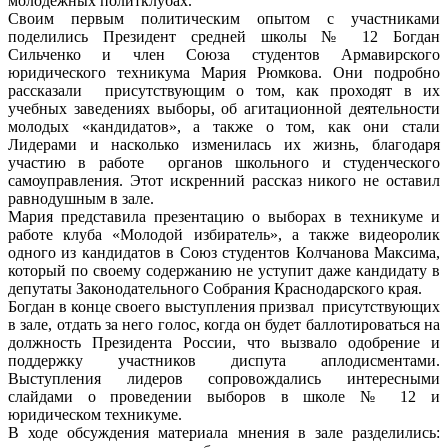
молодежных политклубах.
Своим первым политическим опытом с участниками
поделились Президент средней школы № 12 Богдан
Сильченко и член Союза студентов Армавирского
юридического техникума Мария Рюмкова. Они подробно
рассказали присутствующим о том, как проходят в их
учебных заведениях выборы, об агитационной деятельности
молодых «кандидатов», а также о том, как они стали
Лидерами и насколько изменилась их жизнь, благодаря
участию в работе органов школьного и студенческого
самоуправления. Этот искренний рассказ никого не оставил
равнодушным в зале.
Мария представила презентацию о выборах в техникуме и
работе клуба «Молодой избиратель», а также видеоролик
одного из кандидатов в Союз студентов Колчанова Максима,
который по своему содержанию не уступит даже кандидату в
депутаты Законодательного Собрания Краснодарского края.
Богдан в конце своего выступления призвал присутствующих
в зале, отдать за него голос, когда он будет баллотироваться на
должность Президента России, что вызвало одобрение и
поддержку участников диспута аплодисментами.
Выступления лидеров сопровождались интересными
слайдами о проведении выборов в школе № 12 и
юридическом техникуме.
В ходе обсуждения материала мнения в зале разделились: