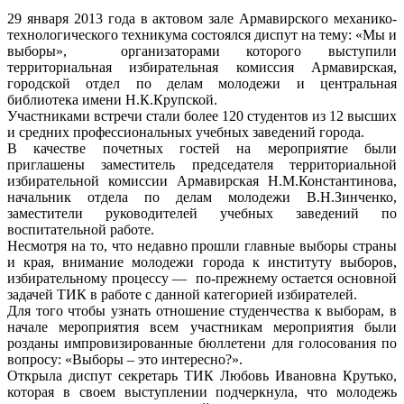
29 января 2013 года в актовом зале Армавирского механико-
технологического техникума состоялся диспут на тему: «Мы и
выборы», организаторами которого выступили
территориальная избирательная комиссия Армавирская,
городской отдел по делам молодежи и центральная
библиотека имени Н.К.Крупской.
Участниками встречи стали более 120 студентов из 12 высших
и средних профессиональных учебных заведений города.
В качестве почетных гостей на мероприятие были
приглашены заместитель председателя территориальной
избирательной комиссии Армавирская Н.М.Константинова,
начальник отдела по делам молодежи В.Н.Зинченко,
заместители руководителей учебных заведений по
воспитательной работе.
Несмотря на то, что недавно прошли главные выборы страны
и края, внимание молодежи города к институту выборов,
избирательному процессу — по-прежнему остается основной
задачей ТИК в работе с данной категорией избирателей.
Для того чтобы узнать отношение студенчества к выборам, в
начале мероприятия всем участникам мероприятия были
розданы импровизированные бюллетени для голосования по
вопросу: «Выборы – это интересно?».
Открыла диспут секретарь ТИК Любовь Ивановна Крутько,
которая в своем выступлении подчеркнула, что молодежь