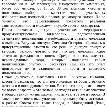
голосовании в 3-х прошедших избирательных кампаниях,
более 500 человек от 18 до 30 лет приняли участие в
подготовке выборов в качестве членов участковых
избирательных комиссий с правом решающего голоса. По ее
мнению, это существенный показатель реальной
заинтересованности молодежи в судьбе своего государства.
Перед началом диспута участникам мероприятия
продемонстрировали видеоролик, подготовленный
студентами педакадемии о необходимости участия молодежи
в выборах. Ведущая диспута Светлана Осетрова обращаясь к
присутствующим, отметила, что речь на диспуте пойдет о
выборах разного уровня, о том, что дает молодым людям
активная гражданская позиция. «Среди нас в этом зале есть
неравнодушные люди, которые поделятся своим
политическим опытом и расскажут нам, как это опыт
пригодился им в становлении личности и карьеры»,
подытожила она.
Начал дискуссию начальник ОДМ Зинченко Виталий,
который рассказал, что для него значили выборы с раннего
детства и в последующей жизни. Всего чего он достиг в своем
молодом возрасте – это только благодаря активному участию
в общественной жизни школы, института, а затем и города. В
завершении своего выступления он призвал ребят участвовать
в работе Совета при главе города, в Молодежной Думе,