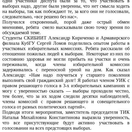
одни участники диспута были за то, что участвовать в
выборах надо, другие были уверенны, что нет смысла ходить
на выборы, так как побеждают те, за кого они не голосовали,
следовательно, «все решено без нас».
Получился откровенный, порой даже острый обмен
мнениями, ребята смело высказывали свою точку зрения по
обсуждаемой теме.
Студенты СКИБИИТ Александр Кириченко и Армавирского
филиала КубГУ Сергей Ломов поделились опытом работы в
участковых избирательных комиссиях. Ребята рассказали об
отношении пожилых людей к выборам. Некоторые из них по
состоянию здоровья не могли прибыть на участки и очень
переживали, когда члены избирательной комиссии
задерживались с переносной урной на дом. Как сказал
Александр: «Нам надо поучиться у старшего поколения
выполнять свой гражданский долг! Я работал членом УИК с
правом решающего голоса в 3-х избирательных кампаниях и
могу с уверенностью сказать — выборы проходили честно,
тем более, что за их ходом следили десятки наблюдателей,
члены комиссий с правом решающего и совещательного
голоса от разных политических партий».
Подводя итоги мероприятия, заместитель председателя ТИК
Наталья Михайловна Константинова выразила уверенность,
что все присутствующие будут активно участвовать в
голосовании на всех предстоящих выборах.