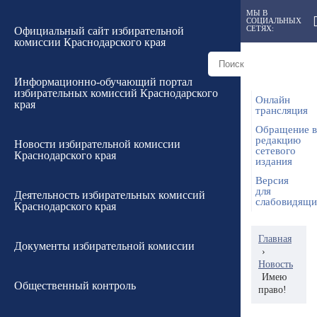
МЫ В
СОЦИАЛЬНЫХ
СЕТЯХ:
Официальный сайт избирательной
комиссии Краснодарского края
Информационно-обучающий портал
избирательных комиссий Краснодарского
Онлайн
края
трансляция
Обращение в
редакцию
Новости избирательной комиссии
сетевого
Краснодарского края
издания
Версия
для
Деятельность избирательных комиссий
слабовидящ
Краснодарского края
Главная
Документы избирательной комиссии
›
Новость
Имею
Общественный контроль
право!