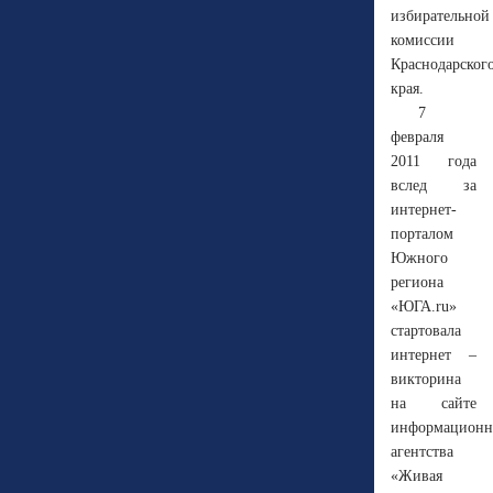
избирательной
комиссии
Краснодарског
края.
7
февраля
2011 года
вслед за
интернет-
порталом
Южного
региона
«ЮГА.ru»
стартовала
интернет –
викторина
на сайте
информационн
агентства
«Живая