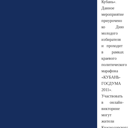
Кубань».
Данное
мероприятие
приурочено
ко Дню
молодого
избирателя
и проходит
в рамках
краевого
политического
марафона
«КУБАНЬ-
ГОСДУМА
2011».
Участвовать
в онлайн-
викторине
могут
жители
Краснодарског