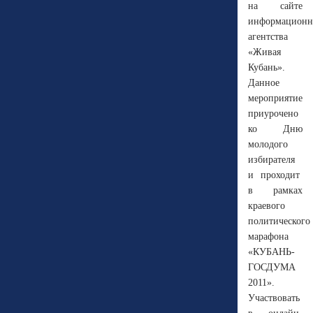
на сайте
информационн
агентства
«Живая
Кубань».
Данное
мероприятие
приурочено
ко Дню
молодого
избирателя
и проходит
в рамках
краевого
политического
марафона
«КУБАНЬ-
ГОСДУМА
2011».
Участвовать