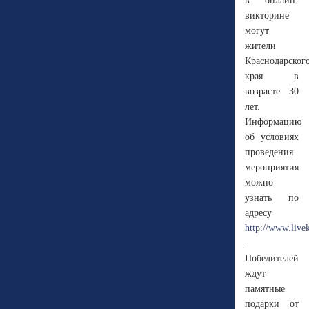
в онлайн-
викторине
могут
жители
Краснодарског
края в
возрасте 30
лет.
Информацию
об условиях
проведения
мероприятия
можно
узнать по
адресу
http://www.live
.
Победителей
ждут
памятные
подарки от