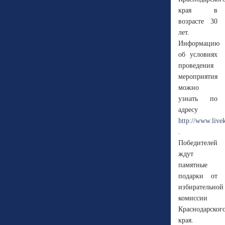
края в
возрасте 30
лет.
Информацию
об условиях
проведения
мероприятия
можно
узнать по
адресу
http://www.live
.
Победителей
ждут
памятные
подарки от
избирательной
комиссии
Краснодарског
края.