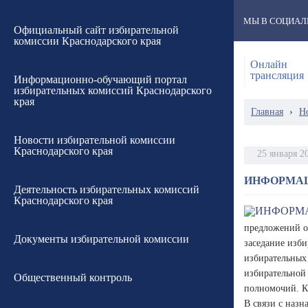
МЫ В СОЦИАЛ
Официальный сайт избирательной
комиссии Краснодарского края
Онлайн
трансляция
Информационно-обучающий портал
избирательных комиссий Краснодарского
края
Главная
›
Н
Новости избирательной комиссии
Краснодарского края
25 января 2
ИНФОРМА
Деятельность избирательных комиссий
Краснодарского края
предложений о 
Документы избирательной комиссии
заседание изби
избирательных 
избирательной 
Общественный контроль
полномочий. Кр
В связи с назн