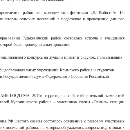
 проведению районного молодежного фестиваля «Да!Выбо.ru!». На
инаторам сельских поселений в подготовке к проведению данного
разования Гулькевичский район состоялась встреча с учащимися
 которой было проведено анкетирование.
муниципального конкурса на лучший плакат и рисунок, призывающих
общеобразовательных учреждений Крымского района и студентов
ов Государственной Думы Федерального Собрания Российской
БАНЬ-ГОСДУМА 2011» территориальной избирательной комиссией
ателей Курганинского района – участников смены «Олимп» станции
ия РФ шестого созыва состоялось совещание с резервом участковых
их поселений района, на котором обсуждались вопросы подготовки к