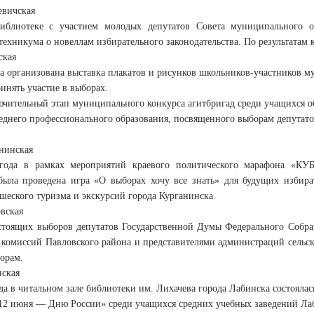
евичская
иблиотеке с участием молодых депутатов Совета муниципального об
техникума о новеллам избирательного законодательства. По результатам
ская
а организована выставка плакатов и рисунков школьников-участников 
инять участие в выборах.
ючительный этап муниципального конкурса агитбригад среди учащихся 
еднего профессионального образования, посвященного выборам депутат
нинская
года в рамках мероприятий краевого политического марафона «КУ
была проведена игра «О выборах хочу все знать» для будущих избир
шеского туризма и экскурсий города Курганинска.
вская
стоящих выборов депутатов Государственной Думы Федерального Собран
 комиссий Павловского района и представителями администраций сельск
орам.
ская
да в читальном зале библиотеки им. Лихачева города Лабинска состояла
12 июня — Дню России» среди учащихся средних учебных заведений Лаби