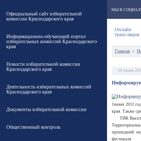
МЫ В СОЦИАЛ
Официальный сайт избирательной
комиссии Краснодарского края
Онлайн
трансляция
Информационно-обучающий портал
избирательных комиссий Краснодарского
края
Главная
›
Н
Новости избирательной комиссии
Краснодарского края
10 июня 20
Информирую
Деятельность избирательных комиссий
Краснодарского края
1июня 2011 го
Документы избирательной комиссии
края. Также с
ТИК Высел
Территориальн
Общественный контроль
прошедшей нед
фестиваля.