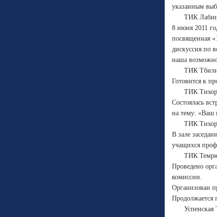
указанным выб
ТИК Лабин
8 июня 2011 го
посвященная «
дискуссия по 
наша возможнос
ТИК Тбили
Готовится к пр
ТИК Тихор
Состоялась вст
на тему: «Ваш 
ТИК Тихор
В зале заседан
учащихся проф
ТИК Темрю
Проведено орга
комиссии.
Организован п
Продолжается 
Успенская