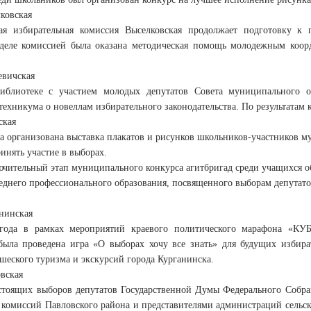
ковская
ая избирательная комиссия Выселковская продолжает подготовку к
еле комиссией была оказана методическая помощь молодежным коорд
евичская
иблиотеке с участием молодых депутатов Совета муниципального об
техникума о новеллам избирательного законодательства. По результатам
ская
а организована выставка плакатов и рисунков школьников-участников 
инять участие в выборах.
ючительный этап муниципального конкурса агитбригад среди учащихся 
еднего профессионального образования, посвященного выборам депутат
нинская
года в рамках мероприятий краевого политического марафона «КУ
была проведена игра «О выборах хочу все знать» для будущих избир
шеского туризма и экскурсий города Курганинска.
вская
стоящих выборов депутатов Государственной Думы Федерального Собран
 комиссий Павловского района и представителями администраций сельск