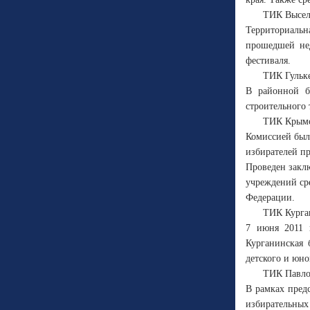
ТИК Высел
Территориальн
прошедшей нед
фестиваля.
ТИК Гульк
В районной б
строительного 
ТИК Крым
Комиссией был
избирателей пр
Проведен закл
учреждений ср
Федерации.
ТИК Курга
7 июня 2011 
Курганинская 
детского и юно
ТИК Павло
В рамках пред
избирательных