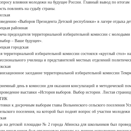
вопросу влияния молодежи на будущее России. Главный вывод по итогам 
ть повлиять на судьбу страны.
сская
оведению «Выборов Президента Детской республики» в лагере отдыха де
ецкая районная
реча председателя территориальной избирательной комиссии с молодыми
выбор – Ваше будущее».
ецкая городская
ия территориальной избирательной комиссии состоялся «круглый стол» н
ессионального училища и представителей местных отделений политичес
кская
низационное заседание территориальной избирательной комиссии Темрюкс
риемный день в комиссии для оказания консультаций и методической по
проведение выставки «История выборов. Выбор истории. Листая страниц
 ТИК
товки к досрочным выборам главы Вольненского сельского поселения Ус
ельского поселения, на которой был поднят вопрос об участии молодежи
кая
да на детской площадке № 2 города Абинска для школьников был провед
реди школьников был организован конкурс на лучшее исполнение рисунка