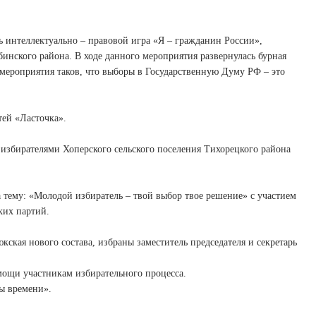
сь интеллектуально – правовой игра «Я – гражданин России»,
нского района. В ходе данного мероприятия развернулась бурная
мероприятия таков, что выборы в Государственную Думу РФ – это
тей «Ласточка».
 избирателями Хоперского сельского поселения Тихорецкого района
а тему: «Молодой избиратель – твой выбор твое решение» с участием
ких партий.
кая нового состава, избраны заместитель председателя и секретарь
мощи участникам избирательного процесса.
ы времени».