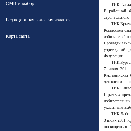
СМИ и выборы
ТИК Гульк
В районной б
строительного 
Редакционная коллегия издания
ТИК Крым
Комиссией был
Карта сайта
избирателей пр
Проведен закл
учреждений ср
Федерации.
ТИК Курга
7 июня 2011 
Курганинская 
детского и юно
ТИК Павло
В рамках пред
избирательных
указанным выб
ТИК Лабин
8 июня 2011 го
посвященная «