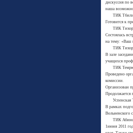
дискуссия по 
наша возможнос
ТИК Тбили
Готовится к пр
ТИК Тихор
Состоялась вст
на тему: «Ваш 
ТИК Тихор
В зале заседан
учащихся проф
ТИК Темрю
Проведено орга
комиссии.
Организован п
Продолжается 
Успенская
В рамках подго
Вольненского с
ТИК Абинс
1июня 2011 го
края. Также с