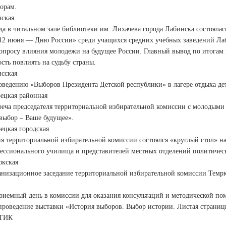
орам.
ская
да в читальном зале библиотеки им. Лихачева города Лабинска состояла
12 июня — Дню России» среди учащихся средних учебных заведений Лаби
вопросу влияния молодежи на будущее России. Главный вывод по итогам 
ть повлиять на судьбу страны.
сская
оведению «Выборов Президента Детской республики» в лагере отдыха де
ецкая районная
реча председателя территориальной избирательной комиссии с молодыми
выбор – Ваше будущее».
ецкая городская
ия территориальной избирательной комиссии состоялся «круглый стол» н
ессионального училища и представителей местных отделений политичес
кская
низационное заседание территориальной избирательной комиссии Темрюкс
риемный день в комиссии для оказания консультаций и методической по
проведение выставки «История выборов. Выбор истории. Листая страниц
 ТИК