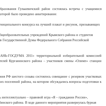
разования Гулькевичский район состоялась встреча с учащимися
 которой было проведено анкетирование.
муниципального конкурса на лучший плакат и рисунок, призывающих
общеобразовательных учреждений Крымского района и студентов
ов Государственной Думы Федерального Собрания Российской
БАНЬ-ГОСДУМА 2011» территориальной избирательной комиссией
ателей Курганинского района – участников смены «Олимп» станции
ия РФ шестого созыва состоялось совещание с резервом участковых
их поселений района, на котором обсуждались вопросы подготовки к
сь интеллектуально – правовой игра «Я – гражданин России»,
нского района. В ходе данного мероприятия развернулась бурная