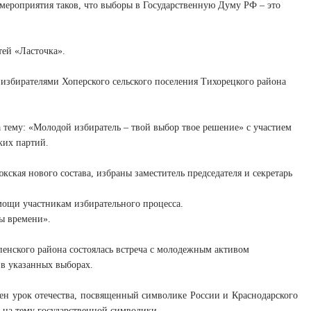
мероприятия таков, что выборы в Государственную Думу РФ – это
тей «Ласточка».
 избирателями Хоперского сельского поселения Тихорецкого района
а тему: «Молодой избиратель – твой выбор твое решение» с участием
ких партий.
кая нового состава, избраны заместитель председателя и секретарь
мощи участникам избирательного процесса.
ы времени».
пенского района состоялась встреча с молодежным активом
 в указанных выборах.
ен урок отечества, посвященный символике России и Краснодарского
 на тему государственной символики.