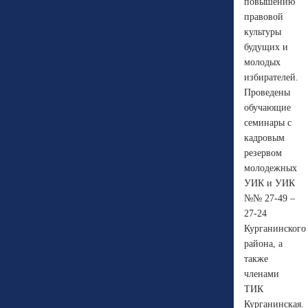
повышению
правовой
культуры
будущих и
молодых
избирателей.
Проведены
обучающие
семинары с
кадровым
резервом
молодежных
УИК и УИК
№№ 27-49 –
27-24
Курганинского
района, а
также
членами
ТИК
Курганинская.