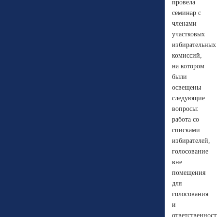
провела
семинар с
членами
участковых
избирательных
комиссий,
на котором
были
освещены
следующие
вопросы:
работа со
списками
избирателей,
голосование
вне
помещения
для
голосования
и
ответственност