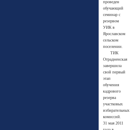
проведен
обучающий
семинар с
резервом
УИК в
Ярославском
сельском
поселении.
ТИК
Отрадненская
завершила
свой первый
этап
обучения
кадрового
резерва
участковых
избирательных
комиссий.
31 мая 2011
года в