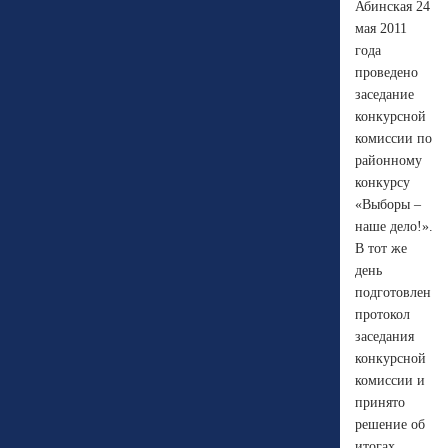
Абинская 24
мая 2011
года
проведено
заседание
конкурсной
комиссии по
районному
конкурсу
«Выборы –
наше дело!».
В тот же
день
подготовлен
протокол
заседания
конкурсной
комиссии и
принято
решение об
итогах