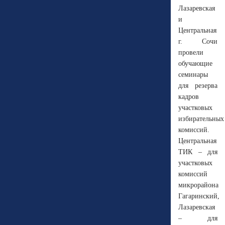
Лазаревская
и
Центральная
г. Сочи
провели
обучающие
семинары
для резерва
кадров
участковых
избирательных
комиссий.
Центральная
ТИК – для
участковых
комиссий
микрорайона
Гагаринский,
Лазаревская
– для