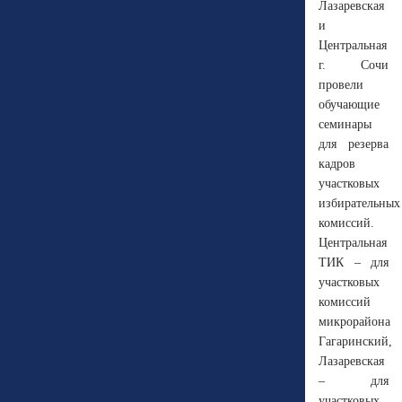
Лазаревская
и
Центральная
г. Сочи
провели
обучающие
семинары
для резерва
кадров
участковых
избирательных
комиссий.
Центральная
ТИК – для
участковых
комиссий
микрорайона
Гагаринский,
Лазаревская
– для
участковых