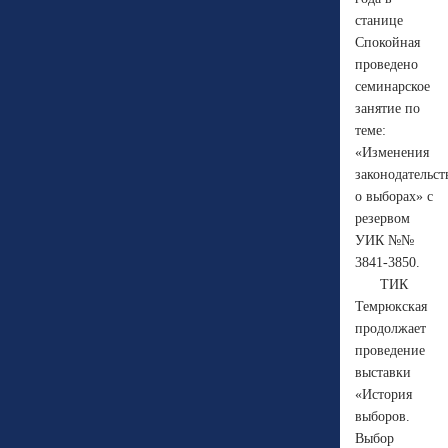
станице
Спокойная
проведено
семинарское
занятие по
теме:
«Изменения
законодательст
о выборах» с
резервом
УИК №№
3841-3850.
ТИК
Темрюкская
продолжает
проведение
выставки
«История
выборов.
Выбор