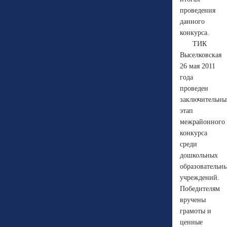
проведения
данного
конкурса.
ТИК
Выселковская
26 мая 2011
года
проведен
заключительны
этап
межрайонного
конкурса
среди
дошкольных
образовательн
учреждений.
Победителям
вручены
грамоты и
ценные