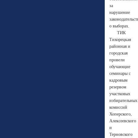
за
нарушение
законодательст
о выборах.
ТИК
Тихорецкая
районная и
городская
провели
обучающие
семинары с
кадровым
резервом
участковых
избирательных
комиссий
Хоперского,
Алексеевского
и
Терновского