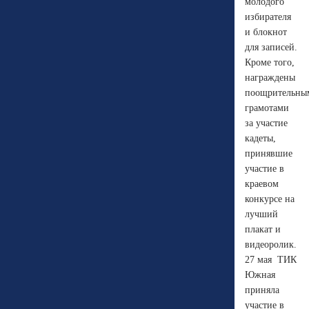
молодого
избирателя
и блокнот
для записей.
Кроме того,
награждены
поощрительны
грамотами
за участие
кадеты,
принявшие
участие в
краевом
конкурсе на
лучший
плакат и
видеоролик.
27 мая ТИК
Южная
приняла
участие в