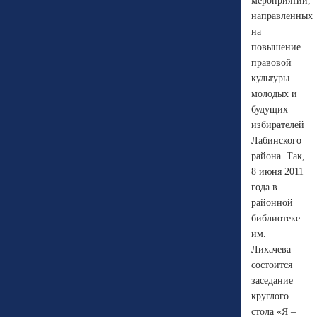
мероприятий,
направленных
на
повышение
правовой
культуры
молодых и
будущих
избирателей
Лабинского
района. Так,
8 июня 2011
года в
районной
библиотеке
им.
Лихачева
состоится
заседание
круглого
стола «Я –