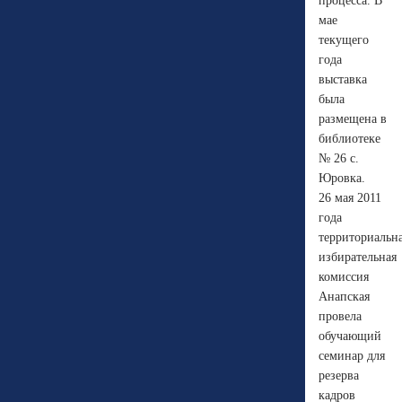
процесса. В
мае
текущего
года
выставка
была
размещена в
библиотеке
№ 26 с.
Юровка.
26 мая 2011
года
территориальн
избирательная
комиссия
Анапская
провела
обучающий
семинар для
резерва
кадров