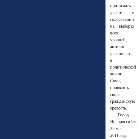
принимать
участие в
голосовании
на выборах
всех
уровней,
активно
участвовать
в
политической
жизни
Сочи,
проявлять
свою
гражданскую
зрелость.
Город
Новороссийск.
25 мая
2011года