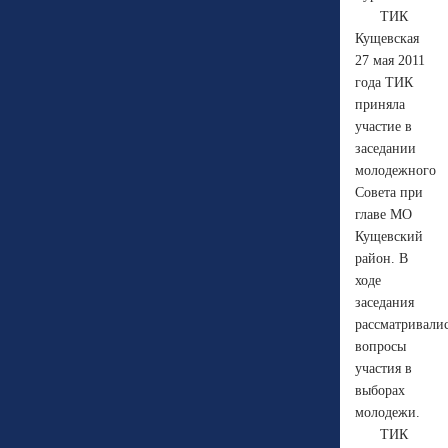
ТИК
Кущевская
27 мая 2011
года ТИК
приняла
участие в
заседании
молодежного
Совета при
главе МО
Кущевский
район. В
ходе
заседания
рассматривали
вопросы
участия в
выборах
молодежи.
ТИК