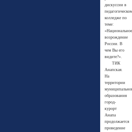
дискуссии в
педагогическо
колледже по
теме:
«Национально
возрождение
России. В
чем Вы его
видите?».
ТИК
Анапская.
На
территории
муниципально
образования
город-
курорт
Анапа
продолжается
проведение