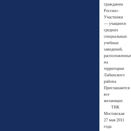
гражданин
России».
Участники
— учащиеся
средних
специальных
учебных
заведений,
расположенны
на
территории
Лабинского
района.
Приглашаются
все
желающие.
ТИК
Мостовская
27 мая 2011
года