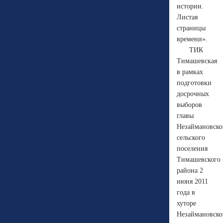
истории.
Листая
страницы
времени».
ТИК
Тимашевская
в рамках
подготовки
досрочных
выборов
главы
Незаймановско
сельского
поселения
Тимашевского
района 2
июня 2011
года в
хуторе
Незаймановск