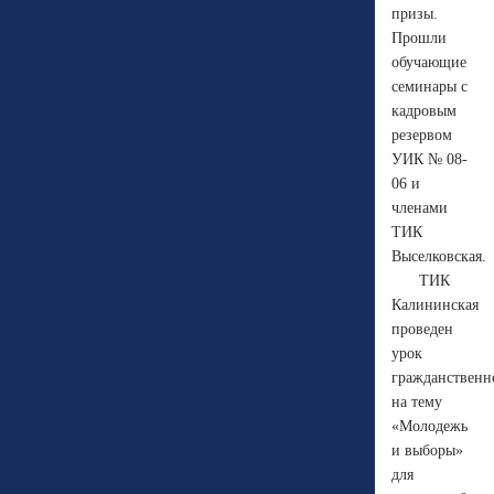
призы.
Прошли
обучающие
семинары с
кадровым
резервом
УИК № 08-
06 и
членами
ТИК
Выселковская.
ТИК
Калининская
проведен
урок
гражданственн
на тему
«Молодежь
и выборы»
для