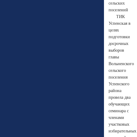
сельских
поселений
ТИК
Успенская в
целях
подготовки
досрочных
выборов
главы
Вольненского
сельского
поселения
Успенского
района
провела два
обучающих
семинара с
членами
участковых
избирательных