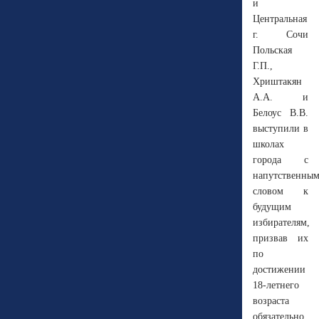
и
Центральная
г. Сочи
Польская
Г.П.,
Хриштакян
А.А. и
Белоус В.В.
выступили в
школах
города с
напутственны
словом к
будущим
избирателям,
призвав их
по
достижении
18-летнего
возраста
обязательно