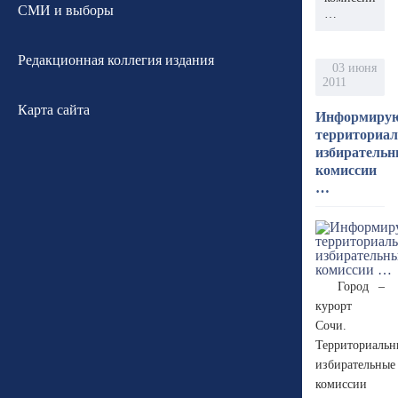
СМИ и выборы
…
Редакционная коллегия издания
03 июня
2011
Карта сайта
Информиру
территориа
избиратель
комиссии
…
Город –
курорт
Сочи.
Территориальн
избирательные
комиссии