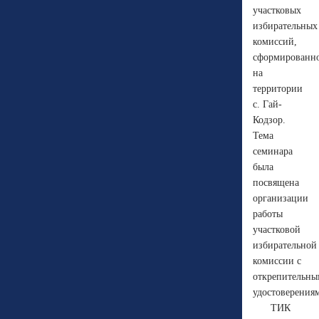
участковых
избирательных
комиссий,
сформированн
на
территории
с. Гай-
Кодзор.
Тема
семинара
была
посвящена
организации
работы
участковой
избирательной
комиссии с
открепительн
удостоверения
ТИК