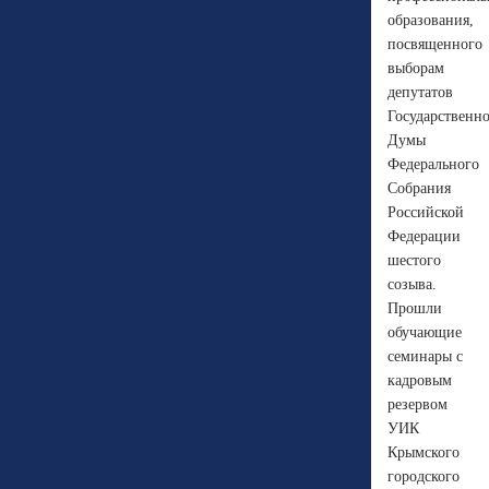
образования,
посвященного
выборам
депутатов
Государственн
Думы
Федерального
Собрания
Российской
Федерации
шестого
созыва.
Прошли
обучающие
семинары с
кадровым
резервом
УИК
Крымского
городского