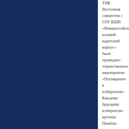
ТИК
Восточная
совместно с
ГОУ КШИ
«Новороссийс
казачий
кадетский
корпус»
было
проведено
торжественное
мероприятие
«Посвящение
в
избиратели».
Каждому
будущему
избирателю
вручена
Памятка