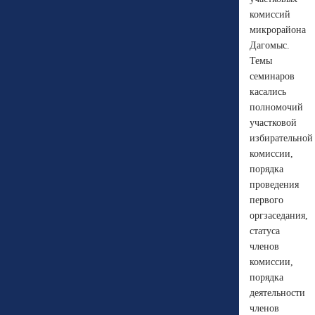
комиссий
микрорайона
Дагомыс.
Темы
семинаров
касались
полномочий
участковой
избирательной
комиссии,
порядка
проведения
первого
оргзаседания,
статуса
членов
комиссии,
порядка
деятельности
членов