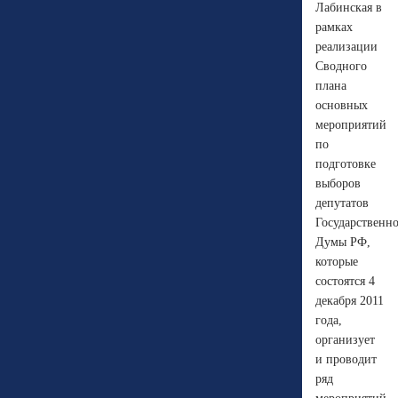
Лабинская в
рамках
реализации
Сводного
плана
основных
мероприятий
по
подготовке
выборов
депутатов
Государственн
Думы РФ,
которые
состоятся 4
декабря 2011
года,
организует
и проводит
ряд