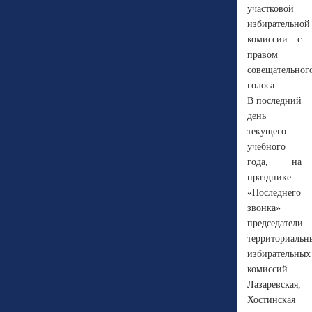
участковой
избирательной
комиссии с
правом
совещательног
голоса.
В последний
день
текущего
учебного
года, на
празднике
«Последнего
звонка»
председатели
территориальн
избирательных
комиссий
Лазаревская,
Хостинская