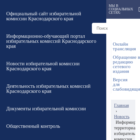
МЫ В
СОЦИАЛЬНЫХ
СЕТЯХ:
Официальный сайт избирательной
комиссии Краснодарского края
Информационно-обучающий портал
избирательных комиссий Краснодарского
Онлайн
края
трансляция
Обращение в
редакцию
Новости избирательной комиссии
сетевого
Краснодарского края
издания
Версия
для
Деятельность избирательных комиссий
слабовидящ
Краснодарского края
Главная
Документы избирательной комиссии
›
Новость
Информиру
Общественный контроль
территориал
избирательн
комиссии