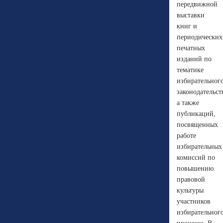
передвижной
выставки
книг и
периодических
печатных
изданий по
тематике
избирательног
законодательст
а также
публикаций,
посвященных
работе
избирательных
комиссий по
повышению
правовой
культуры
участников
избирательног