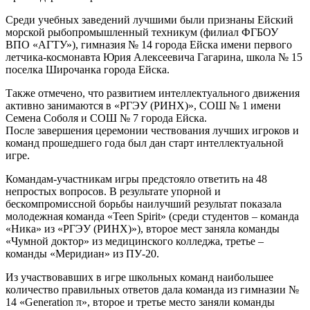
Среди учебных заведений лучшими были признаны Ейский
морской рыбопромышленный техникум (филиал ФГБОУ
ВПО «АГТУ»), гимназия № 14 города Ейска имени первого
летчика-космонавта Юрия Алексеевича Гагарина, школа № 15
поселка Широчанка города Ейска.
Также отмечено, что развитием интеллектуального движения
активно занимаются в «РГЭУ (РИНХ)», СОШ № 1 имени
Семена Соболя и СОШ № 7 города Ейска.
После завершения церемонии чествования лучших игроков и
команд прошедшего года был дан старт интеллектуальной
игре.
Командам-участникам игры предстояло ответить на 48
непростых вопросов. В результате упорной и
бескомпромиссной борьбы наилучший результат показала
молодежная команда «Teen Spirit» (среди студентов – команда
«Ника» из «РГЭУ (РИНХ)»), второе мест заняла команды
«Чумной доктор» из медицинского колледжа, третье –
команды «Меридиан» из ПУ-20.
Из участвовавших в игре школьных команд наибольшее
количество правильных ответов дала команда из гимназии №
14 «Generation π», второе и третье место заняли команды