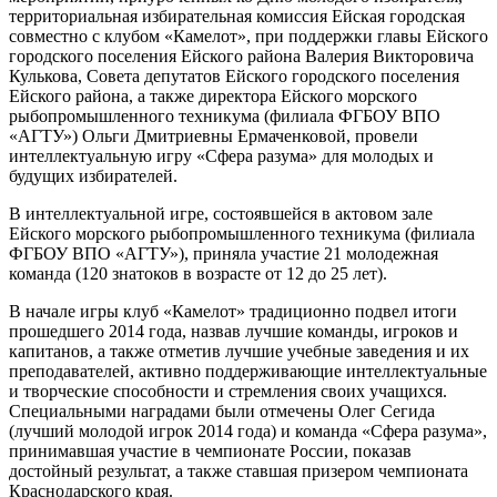
территориальная избирательная комиссия Ейская городская
совместно с клубом «Камелот», при поддержки главы Ейского
городского поселения Ейского района Валерия Викторовича
Кулькова, Совета депутатов Ейского городского поселения
Ейского района, а также директора Ейского морского
рыбопромышленного техникума (филиала ФГБОУ ВПО
«АГТУ») Ольги Дмитриевны Ермаченковой, провели
интеллектуальную игру «Сфера разума» для молодых и
будущих избирателей.
В интеллектуальной игре, состоявшейся в актовом зале
Ейского морского рыбопромышленного техникума (филиала
ФГБОУ ВПО «АГТУ»), приняла участие 21 молодежная
команда (120 знатоков в возрасте от 12 до 25 лет).
В начале игры клуб «Камелот» традиционно подвел итоги
прошедшего 2014 года, назвав лучшие команды, игроков и
капитанов, а также отметив лучшие учебные заведения и их
преподавателей, активно поддерживающие интеллектуальные
и творческие способности и стремления своих учащихся.
Специальными наградами были отмечены Олег Сегида
(лучший молодой игрок 2014 года) и команда «Сфера разума»,
принимавшая участие в чемпионате России, показав
достойный результат, а также ставшая призером чемпионата
Краснодарского края.