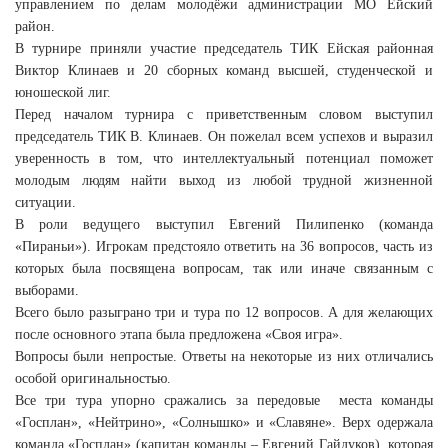
управлением по делам молодёжи администрации МО Ейский
район.
В турнире приняли участие председатель ТИК Ейская районная
Виктор Клинаев и 20 сборных команд высшей, студенческой и
юношеской лиг.
Перед началом турнира с приветственным словом выступил
председатель ТИК В. Клинаев. Он пожелал всем успехов и выразил
уверенность в том, что интеллектуальный потенциал поможет
молодым людям найти выход из любой трудной жизненной
ситуации.
В роли ведущего выступил Евгений Пилипенко (команда
«Пираньи»). Игрокам предстояло ответить на 36 вопросов, часть из
которых была посвящена вопросам, так или иначе связанным с
выборами.
Всего было разыграно три и тура по 12 вопросов. А для желающих
после основного этапа была предложена «Своя игра».
Вопросы были непростые. Ответы на некоторые из них отличались
особой оригинальностью.
Все три тура упорно сражались за передовые места команды
«Госплан», «Нейтрино», «Солнышко» и «Славяне». Верх одержала
команда «Госплан» (капитан команды – Евгений Гайдуков), которая