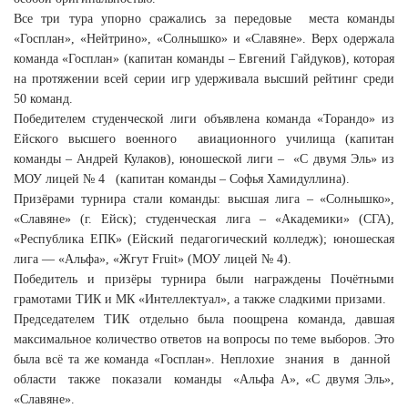
Все три тура упорно сражались за передовые места команды
«Госплан», «Нейтрино», «Солнышко» и «Славяне». Верх одержала
команда «Госплан» (капитан команды – Евгений Гайдуков), которая
на протяжении всей серии игр удерживала высший рейтинг среди
50 команд.
Победителем студенческой лиги объявлена команда «Торандо» из
Ейского высшего военного авиационного училища (капитан
команды – Андрей Кулаков), юношеской лиги – «С двумя Эль» из
МОУ лицей № 4 (капитан команды – Софья Хамидуллина).
Призёрами турнира стали команды: высшая лига – «Солнышко»,
«Славяне» (г. Ейск); студенческая лига – «Академики» (СГА),
«Республика ЕПК» (Ейский педагогический колледж); юношеская
лига — «Альфа», «Жгут Fruit» (МОУ лицей № 4).
Победитель и призёры турнира были награждены Почётными
грамотами ТИК и МК «Интеллектуал», а также сладкими призами.
Председателем ТИК отдельно была поощрена команда, давшая
максимальное количество ответов на вопросы по теме выборов. Это
была всё та же команда «Госплан». Неплохие знания в данной
области также показали команды «Альфа А», «С двумя Эль»,
«Славяне».