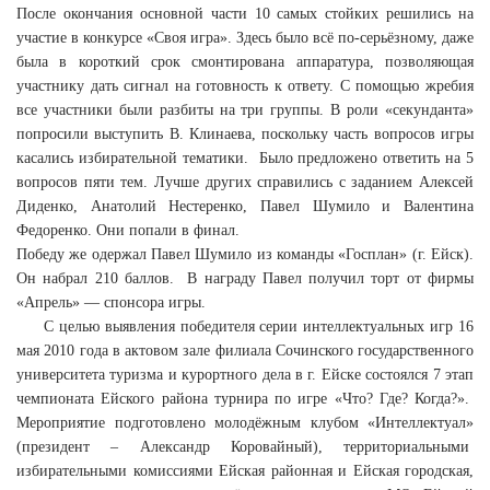
После окончания основной части 10 самых стойких решились на
участие в конкурсе «Своя игра». Здесь было всё по-серьёзному, даже
была в короткий срок смонтирована аппаратура, позволяющая
участнику дать сигнал на готовность к ответу. С помощью жребия
все участники были разбиты на три группы. В роли «секунданта»
попросили выступить В. Клинаева, поскольку часть вопросов игры
касались избирательной тематики. Было предложено ответить на 5
вопросов пяти тем. Лучше других справились с заданием Алексей
Диденко, Анатолий Нестеренко, Павел Шумило и Валентина
Федоренко. Они попали в финал.
Победу же одержал Павел Шумило из команды «Госплан» (г. Ейск).
Он набрал 210 баллов. В награду Павел получил торт от фирмы
«Апрель» — спонсора игры.
С целью выявления победителя серии интеллектуальных игр 16
мая 2010 года в актовом зале филиала Сочинского государственного
университета туризма и курортного дела в г. Ейске состоялся 7 этап
чемпионата Ейского района турнира по игре «Что? Где? Когда?».
Мероприятие подготовлено молодёжным клубом «Интеллектуал»
(президент – Александр Коровайный), территориальными
избирательными комиссиями Ейская районная и Ейская городская,