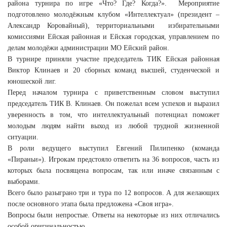
района турнира по игре «Что? Где? Когда?». Мероприятие
подготовлено молодёжным клубом «Интеллектуал» (президент –
Александр Коровайный), территориальными избирательными
комиссиями Ейская районная и Ейская городская, управлением по
делам молодёжи администрации МО Ейский район.
В турнире приняли участие председатель ТИК Ейская районная
Виктор Клинаев и 20 сборных команд высшей, студенческой и
юношеской лиг.
Перед началом турнира с приветственным словом выступил
председатель ТИК В. Клинаев. Он пожелал всем успехов и выразил
уверенность в том, что интеллектуальный потенциал поможет
молодым людям найти выход из любой трудной жизненной
ситуации.
В роли ведущего выступил Евгений Пилипенко (команда
«Пираньи»). Игрокам предстояло ответить на 36 вопросов, часть из
которых была посвящена вопросам, так или иначе связанным с
выборами.
Всего было разыграно три и тура по 12 вопросов. А для желающих
после основного этапа была предложена «Своя игра».
Вопросы были непростые. Ответы на некоторые из них отличались
особой оригинальностью.