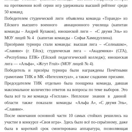
на протяжении всей серии игр удерживала высший рейтинг среди
50 команд.
Победителем студенческой лиги объявлена команда «Торандо» из
Ейского высшего военного авиационного училища (капитан
команды – Андрей Кулаков), юношеской лиги – «С двумя Эль» из
МОУ лицей № 4 (капитан команды – Софья Хамидуллина).
Призёрами турнира стали команды: высшая лига – «Солнышко»,
«Славяне» (г. Ейск); студенческая лига – «Академики» (СГА),
«Республика ЕПК» (Ейский педагогический колледж); юношеская
лига — «Альфа», «Жгут Fruit» (МОУ лицей № 4).
Победитель и призёры турнира были награждены Почётными
грамотами ТИК и МК «Интеллектуал», а также сладкими призами.
Председателем ТИК отдельно была поощрена команда, давшая
максимальное количество ответов на вопросы по теме выборов. Это
была всё та же команда «Госплан». Неплохие знания в данной
области также показали команды «Альфа А», «С двумя Эль»,
«Славяне».
После окончания основной части 10 самых стойких решились на
участие в конкурсе «Своя игра». Здесь было всё по-серьёзному, даже
была в короткий срок смонтирована аппаратура, позволяющая