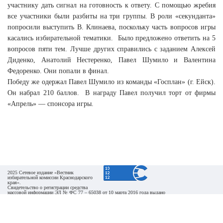
участнику дать сигнал на готовность к ответу. С помощью жребия
все участники были разбиты на три группы. В роли «секунданта»
попросили выступить В. Клинаева, поскольку часть вопросов игры
касались избирательной тематики. Было предложено ответить на 5
вопросов пяти тем. Лучше других справились с заданием Алексей
Диденко, Анатолий Нестеренко, Павел Шумило и Валентина
Федоренко. Они попали в финал.
Победу же одержал Павел Шумило из команды «Госплан» (г. Ейск).
Он набрал 210 баллов. В награду Павел получил торт от фирмы
«Апрель» — спонсора игры.
2025 Сетевое издание «Вестник
избирательной комиссии Краснодарского
края».
Свидетельство о регистрации средства
массовой информации ЭЛ № ФС 77 – 65038 от 10 марта 2016 года выдано
Федеральной службой по надзору в сфере связи, информационных технологий и массовых
коммуникаций (Роскомнадзор).
При перепечатке и использовании информации ссылка на источник обязательна. Для сайтов и
страниц сети Интернет
обязательна активная гиперссылка на сайт сетевого издания «Вестник избирательной комиссии
Краснодарского края».