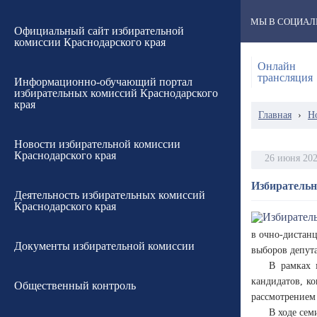
МЫ В СОЦИАЛ
Официальный сайт избирательной
комиссии Краснодарского края
Онлайн
трансляция
Информационно-обучающий портал
избирательных комиссий Краснодарского
края
Главная
›
Н
Новости избирательной комиссии
Краснодарского края
26 июня 20
Избирательн
Деятельность избирательных комиссий
Краснодарского края
в очно-дистан
Документы избирательной комиссии
выборов депут
В рамках 
кандидатов, к
Общественный контроль
рассмотрением
В ходе сем