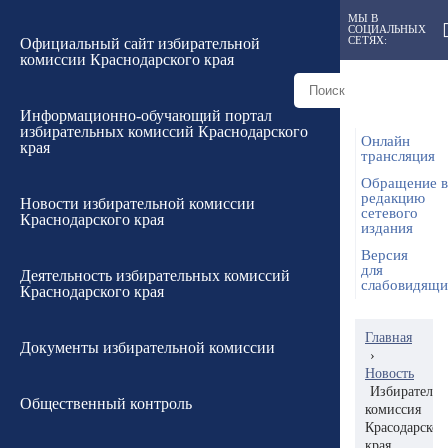
МЫ В
СОЦИАЛЬНЫХ
СЕТЯХ:
Официальный сайт избирательной
комиссии Краснодарского края
Информационно-обучающий портал
избирательных комиссий Краснодарского
Онлайн
края
трансляция
Обращение в
редакцию
Новости избирательной комиссии
сетевого
Краснодарского края
издания
Версия
для
Деятельность избирательных комиссий
слабовидящ
Краснодарского края
Главная
Документы избирательной комиссии
›
Новость
Избирательн
Общественный контроль
комиссия
Красодарског
края