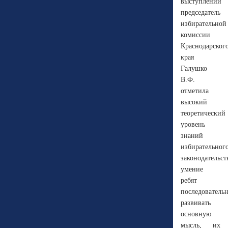
выступлении
председатель
избирательной
комиссии
Краснодарског
края
Галушко
В.Ф.
отметила
высокий
теоретический
уровень
знаний
избирательног
законодательст
умение
ребят
последователь
развивать
основную
мысль, их