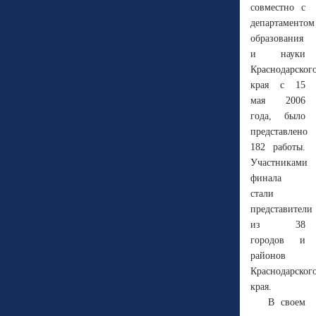
совместно с
департаментом
образования
и науки
Краснодарског
края с 15
мая 2006
года, было
представлено
182 работы.
Участниками
финала
стали
представители
из 38
городов и
районов
Краснодарског
края.
В своем