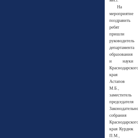
мест.
На
мероприятие
поздравить
ребят
пришли
руководитель
департамента
образования
и науки
Краснодарског
края
Астапов
М.Б.,
заместитель
председателя
Законодательн
собрания
Краснодарског
края Курдюк
П.М.,