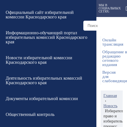
МЫ В
СОЦИАЛЬНЫХ
СЕТЯХ:
Официальный сайт избирательной
комиссии Краснодарского края
Информационно-обучающий портал
избирательных комиссий Краснодарского
Онлайн
края
трансляция
Обращение в
редакцию
Новости избирательной комиссии
сетевого
Краснодарского края
издания
Версия
для
Деятельность избирательных комиссий
слабовидящ
Краснодарского края
Главная
Документы избирательной комиссии
›
Новость
Избирательн
Общественный контроль
право и
избирательн
процесс