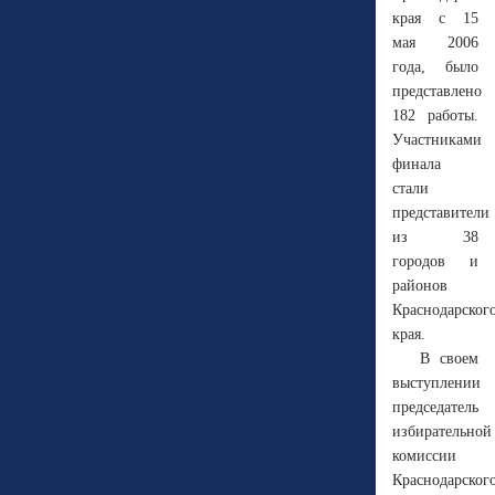
края с 15
мая 2006
года, было
представлено
182 работы.
Участниками
финала
стали
представители
из 38
городов и
районов
Краснодарског
края.
В своем
выступлении
председатель
избирательной
комиссии
Краснодарског