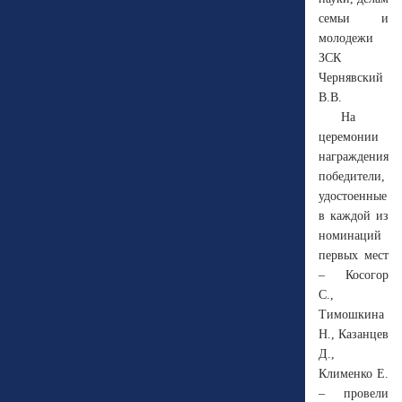
семьи и
молодежи
ЗСК
Чернявский
В.В.
На
церемонии
награждения
победители,
удостоенные
в каждой из
номинаций
первых мест
– Косогор
С.,
Тимошкина
Н., Казанцев
Д.,
Клименко Е.
– провели