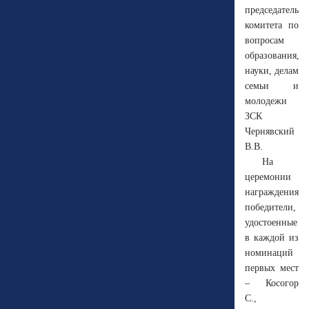
председатель
комитета по
вопросам
образования,
науки, делам
семьи и
молодежи
ЗСК
Чернявский
В.В.
На
церемонии
награждения
победители,
удостоенные
в каждой из
номинаций
первых мест
– Косогор
С.,