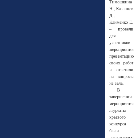
Тимошкина
Н., Казанцев
Д.,
Клименко Е.
– провели
для
участников
мероприятия
презентацию
своих работ
и ответили
на вопросы
из зала.
В
завершении
мероприятия
лауреаты
краевого
конкурса
были
награждены