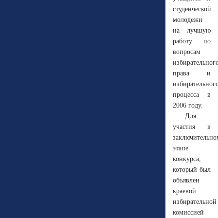
студенческой
молодежи
на лучшую
работу по
вопросам
избирательног
права и
избирательног
процесса в
2006 году
.
Для
участия в
заключительно
этапе
конкурса,
который был
объявлен
краевой
избирательной
комиссией