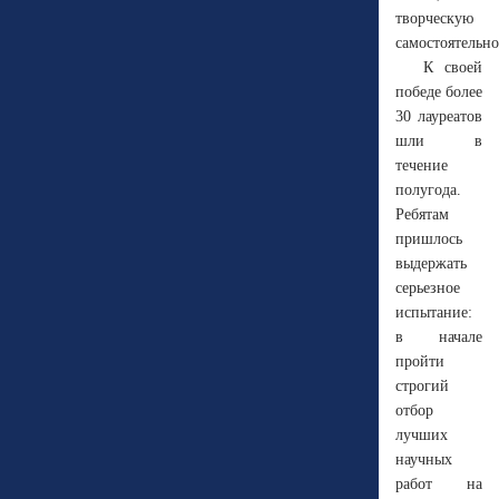
творческую
самостоятельно
К своей
победе более
30 лауреатов
шли в
течение
полугода.
Ребятам
пришлось
выдержать
серьезное
испытание:
в начале
пройти
строгий
отбор
лучших
научных
работ на