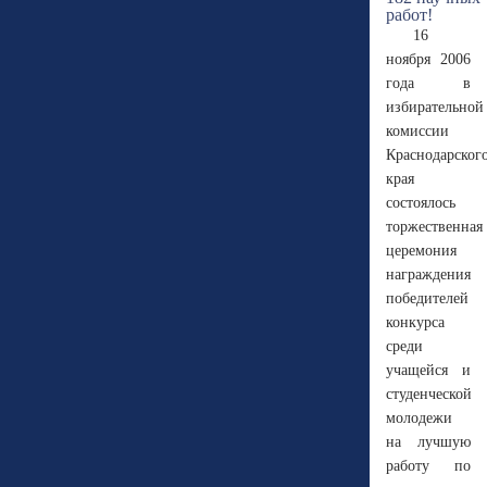
16
ноября 2006
года в
избирательной
комиссии
Краснодарског
края
состоялось
торжественная
церемония
награждения
победителей
конкурса
среди
учащейся и
студенческой
молодежи
на лучшую
работу по