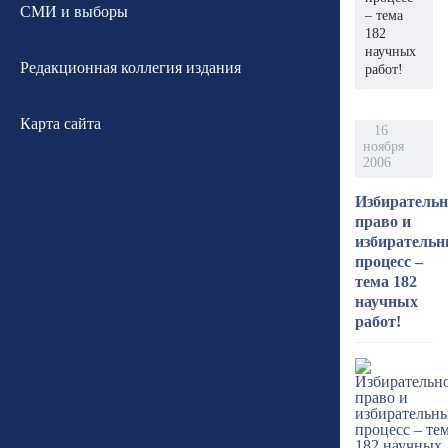
СМИ и выборы
– тема
182
научных
Редакционная коллегия издания
работ!
Карта сайта
16
ноября
2006
Избирательн
право и
избиратель
процесс –
тема 182
научных
работ!