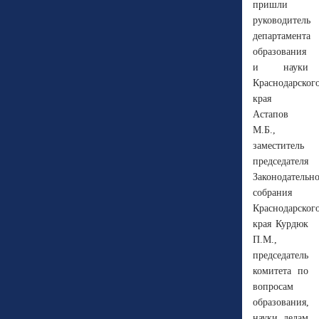
пришли
руководитель
департамента
образования
и науки
Краснодарског
края
Астапов
М.Б.,
заместитель
председателя
Законодательн
собрания
Краснодарског
края Курдюк
П.М.,
председатель
комитета по
вопросам
образования,
науки, делам