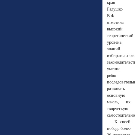
края
Галушко
В.Ф.
отметила
высокий
теоретический
уровень
знаний
избирательног
законодательст
умение
ребят
последователь
развивать
основную
мысль, их
творческую
самостоятельно
К своей
победе более