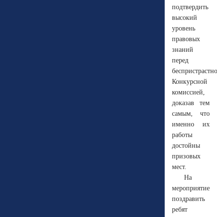
подтвердить
высокий
уровень
правовых
знаний
перед
беспристрастн
Конкурсной
комиссией,
доказав тем
самым, что
именно их
работы
достойны
призовых
мест.
На
мероприятие
поздравить
ребят