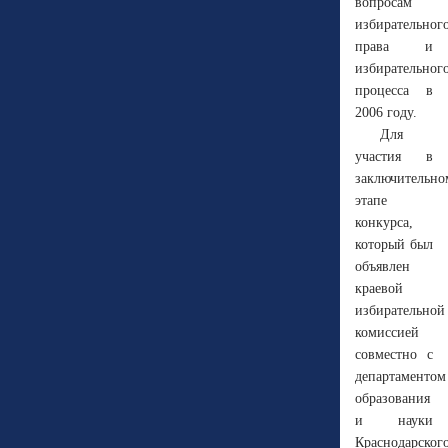
вопросам
избирательног
права и
избирательног
процесса в
2006 году
.
Для
участия в
заключительно
этапе
конкурса,
который был
объявлен
краевой
избирательной
комиссией
совместно с
департаментом
образования
и науки
Краснодарског