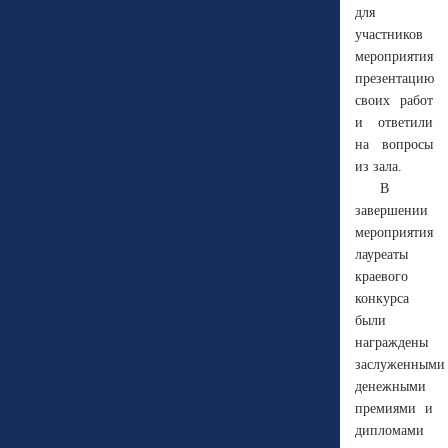
для
участников
мероприятия
презентацию
своих работ
и ответили
на вопросы
из зала.
В
завершении
мероприятия
лауреаты
краевого
конкурса
были
награждены
заслуженными
денежными
премиями и
дипломами