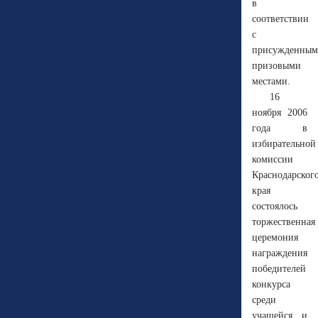
в
соответствии
с
присужденны
призовыми
местами.
16
ноября 2006
года в
избирательной
комиссии
Краснодарског
края
состоялось
торжественная
церемония
награждения
победителей
конкурса
среди
учащейся и