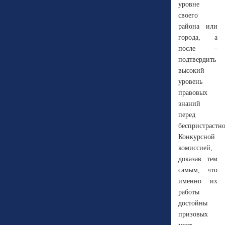
уровне
своего
района или
города, а
после –
подтвердить
высокий
уровень
правовых
знаний
перед
беспристрастн
Конкурсной
комиссией,
доказав тем
самым, что
именно их
работы
достойны
призовых