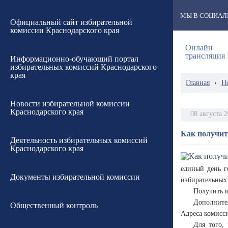
МЫ В СОЦИАЛ
Официальный сайт избирательной
комиссии Краснодарского края
Онлайн
трансляция
Информационно-обучающий портал
избирательных комиссий Краснодарского
края
Главная
›
Н
Новости избирательной комиссии
Краснодарского края
08 августа 
Как получи
Деятельность избирательных комиссий
Краснодарского края
единый день г
Документы избирательной комиссии
избирательных 
Получить 
Дополните
Общественный контроль
Адреса комисс
Для того,