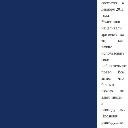
состоятся 4
декабря 2011
года.
Участники
нацеливали
зрителей на
то, как
важно
использовать
свое
избирательное
право. Все
знают, что
бояться
нужно не
злых людей,
а
равнодушных.
Проявляя
равнодушие