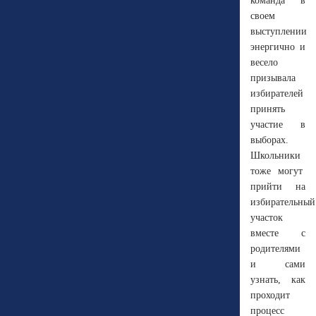
команда в
своем
выступлении
энергично и
весело
призывала
избирателей
принять
участие в
выборах.
Школьники
тоже могут
прийти на
избирательный
участок
вместе с
родителями
и сами
узнать, как
проходит
процесс