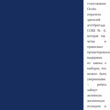
голосования.
Особо
поразила
зрителей
агитбригада
СОШ № 6,
которая так
четко и
правильно
процитировал
выдержки
из закона о
выборах, что
можно быть
уверенными
– ребята
займут
активную
жизненную
позицию и