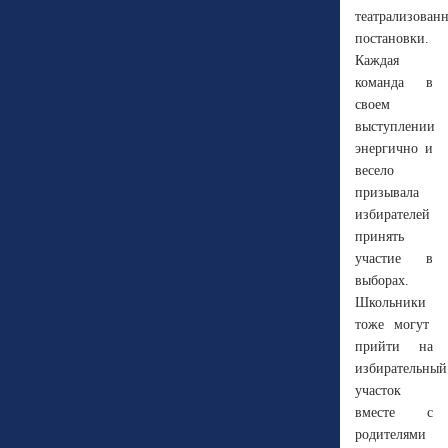
театрализован
постановки.
Каждая
команда в
своем
выступлении
энергично и
весело
призывала
избирателей
принять
участие в
выборах.
Школьники
тоже могут
прийти на
избирательный
участок
вместе с
родителями