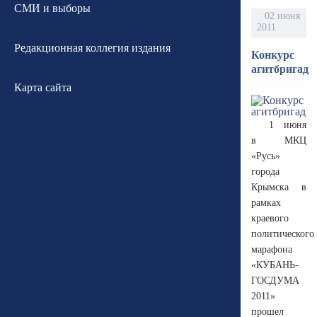
СМИ и выборы
02 июня
2011
Редакционная коллегия издания
Конкурс
агитбригад
Карта сайта
1 июня
в МКЦ
«Русь»
города
Крымска в
рамках
краевого
политического
марафона
«КУБАНЬ-
ГОСДУМА
2011»
прошел