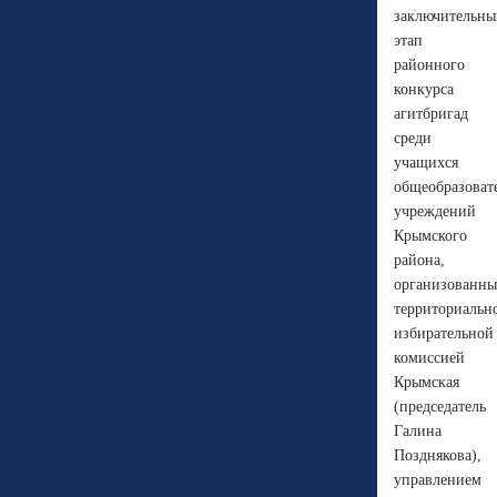
заключительны
этап
районного
конкурса
агитбригад
среди
учащихся
общеобразоват
учреждений
Крымского
района,
организованн
территориальн
избирательной
комиссией
Крымская
(председатель
Галина
Позднякова),
управлением