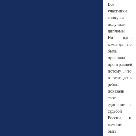
Все
участники
конкурса
получили
дипломы.
Ни одна
команда не
была
признана
проигравшей,
потому , что
в этот день
ребята
показали
свое
единение с
судьбой
России и
желание
быть