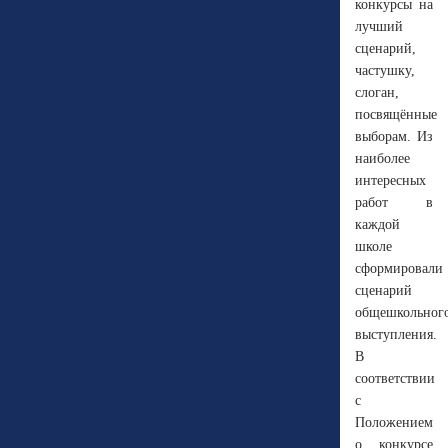
конкурсы на
лучший
сценарий,
частушку,
слоган,
посвящённые
выборам. Из
наиболее
интересных
работ в
каждой
школе
сформировали
сценарий
общешкольног
выступления.
В
соответствии
с
Положением
о конкурсе