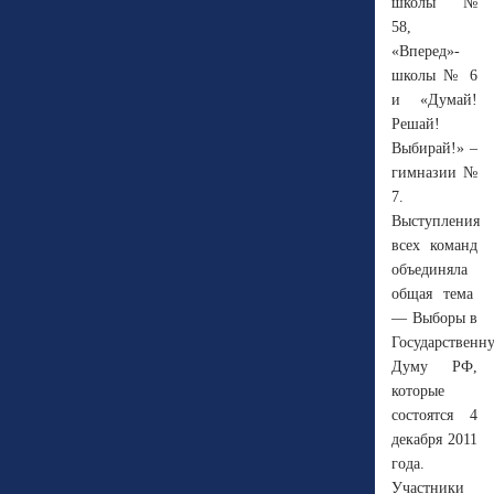
школы №
58,
«Вперед»-
школы № 6
и «Думай!
Решай!
Выбирай!» –
гимназии №
7.
Выступления
всех команд
объединяла
общая тема
— Выборы в
Государственн
Думу РФ,
которые
состоятся 4
декабря 2011
года.
Участники