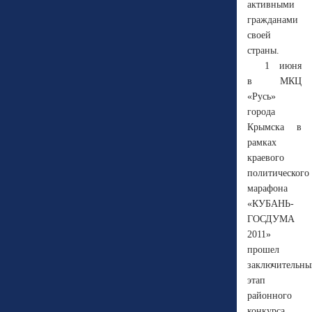
активными
гражданами
своей
страны.
1 июня
в МКЦ
«Русь»
города
Крымска в
рамках
краевого
политического
марафона
«КУБАНЬ-
ГОСДУМА
2011»
прошел
заключительны
этап
районного
конкурса