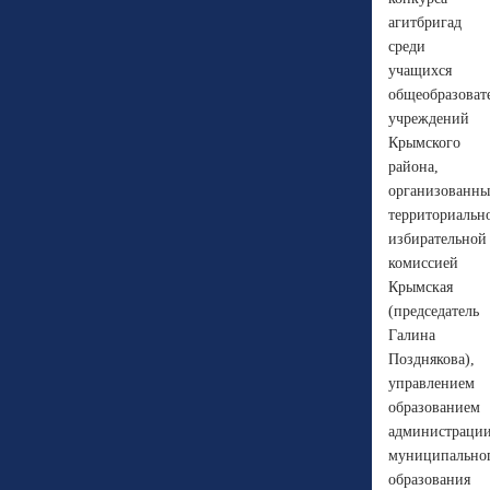
агитбригад
среди
учащихся
общеобразоват
учреждений
Крымского
района,
организованн
территориальн
избирательной
комиссией
Крымская
(председатель
Галина
Позднякова),
управлением
образованием
администраци
муниципально
образования