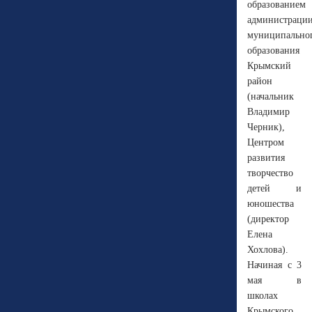
образованием
администраци
муниципально
образования
Крымский
район
(начальник
Владимир
Черник),
Центром
развития
творчество
детей и
юношества
(директор
Елена
Хохлова).
Начиная с 3
мая в
школах
Крымского