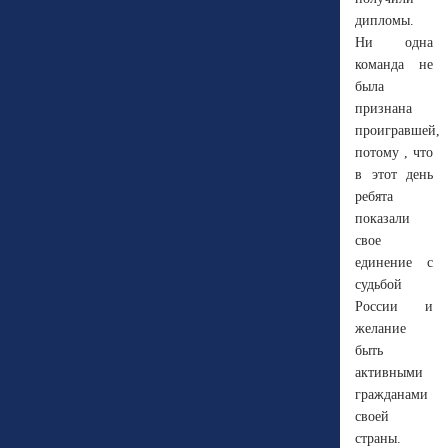
дипломы.
Ни одна
команда не
была
признана
проигравшей,
потому , что
в этот день
ребята
показали
свое
единение с
судьбой
России и
желание
быть
активными
гражданами
своей
страны.