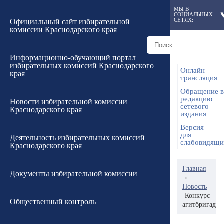
МЫ В
СОЦИАЛЬНЫХ
СЕТЯХ:
Официальный сайт избирательной
комиссии Краснодарского края
Информационно-обучающий портал
избирательных комиссий Краснодарского
Онлайн
края
трансляция
Обращение в
редакцию
Новости избирательной комиссии
сетевого
Краснодарского края
издания
Версия
для
Деятельность избирательных комиссий
слабовидящ
Краснодарского края
Главная
Документы избирательной комиссии
›
Новость
Конкурс
Общественный контроль
агитбригад