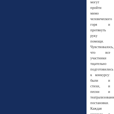
могут
пройти
мимо
человеческого
горя и
протянуть
руку
помощи.
Чувствовалось,
что все
участники
тщательно
подготовились
к конкурсу:
были и
стихи, и
песни и
театрализован
постановки.
Каждая