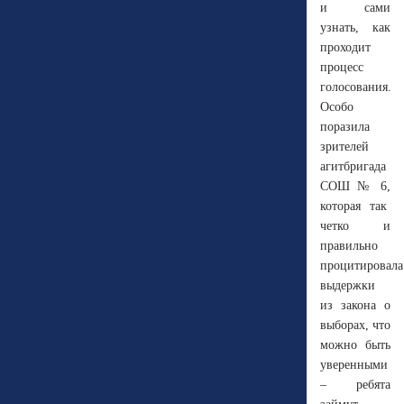
и сами
узнать, как
проходит
процесс
голосования.
Особо
поразила
зрителей
агитбригада
СОШ № 6,
которая так
четко и
правильно
процитировал
выдержки
из закона о
выборах, что
можно быть
уверенными
– ребята