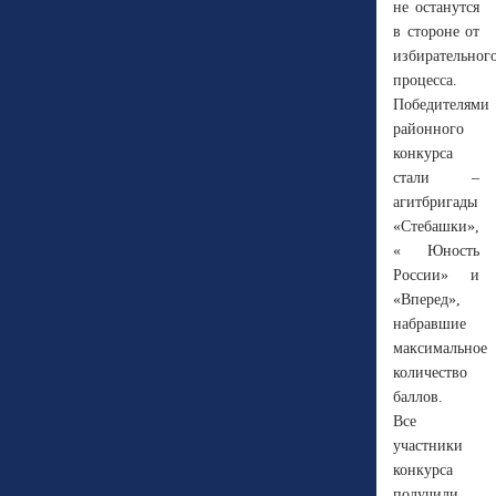
не останутся
в стороне от
избирательног
процесса.
Победителями
районного
конкурса
стали –
агитбригады
«Стебашки»,
« Юность
России» и
«Вперед»,
набравшие
максимальное
количество
баллов.
Все
участники
конкурса
получили