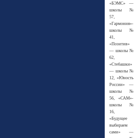
«БЭМС» —
школы №
57,
«Гармония»-
школы №
41,
«Позитив»
— школы №
62,
«Стебашки»
— школы №
12, «Юность
России» —
школы №
56, «САМ»-
школы №
16,
«Будущее
выбираем
сами» —