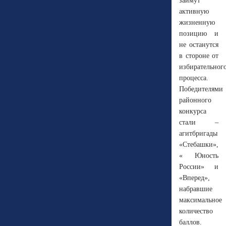
займут
активную
жизненную
позицию и
не останутся
в стороне от
избирательног
процесса.
Победителями
районного
конкурса
стали –
агитбригады
«Стебашки»,
« Юность
России» и
«Вперед»,
набравшие
максимальное
количество
баллов.