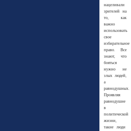
нацеливали
зрителей на
то, как
важно
использовать
свое
избирательное
право. Все
знают, что
бояться
нужно не
злых людей,
а
равнодушных.
Проявляя
равнодушие
в
политической
жизни,
такие люди