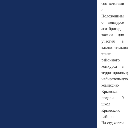
соответствии
с
Положением
о конкурсе
агитбригад,
заявки для
участия в
заключительно
этапе
районного
конкурса в
территориальн
избирательную
комиссию
Крымская
подали 9
школ
Крымского
района.
На суд жюри