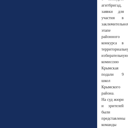
агитбригад,
заявки для
участия в
заключительно
этапе
районного
конкурса в
территориальн
избирательную
комиссию
Крымская
подали 9
школ
Крымского
района.
На суд жюри
и зрителей
были
представлены
команды