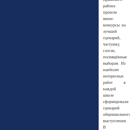
района
прошли
мини-
конкурсы на
лучший
сценарий,
частушку,
слоган,
посвящённые
выборам. Из
наиболее
интересных
работ в
каждой
школе
сформировали
сценарий
общешкольног
выступления.
В