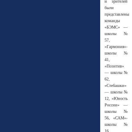
и зрителей
были
представлены
команды
«БЭМС» —
школы №
57,
«Гармония»-
школы №
41,
«Позитив»
— школы №
62,
«Стебашки»
— школы №
12, «Юность
России» —
школы №
56, «САМ»-
школы №
16,