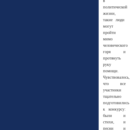
в
политической
жизни,
такие люди
могут
пройти
мимо
человеческого
горя и
протянуть
руку
помощи.
Чувствовалось,
что все
участники
тщательно
подготовились
к конкурсу:
были и
стихи, и
песни и