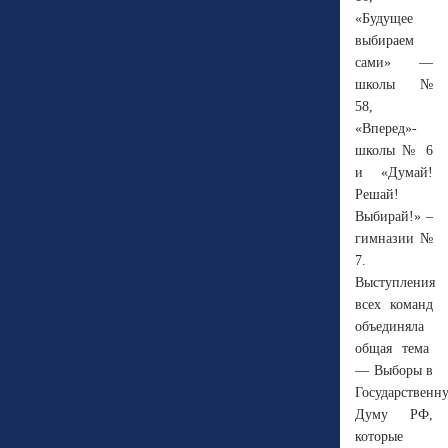
«Будущее
выбираем
сами» —
школы №
58,
«Вперед»-
школы № 6
и «Думай!
Решай!
Выбирай!» –
гимназии №
7.
Выступления
всех команд
объединяла
общая тема
— Выборы в
Государственн
Думу РФ,
которые