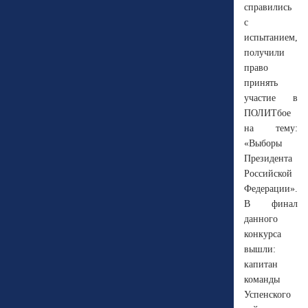
справились
с
испытанием,
получили
право
принять
участие в
ПОЛИТбое
на тему:
«Выборы
Президента
Российской
Федерации».
В финал
данного
конкурса
вышли:
капитан
команды
Успенского