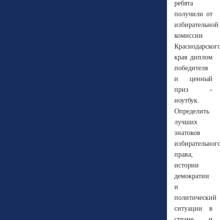
ребята
получили от
избирательной
комиссии
Краснодарског
края диплом
победителя
и ценный
приз –
ноутбук.
Определить
лучших
знатоков
избирательног
права,
истории
демократии
и
политический
ситуации в
стране и