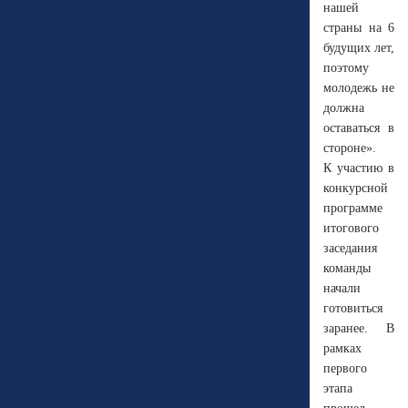
нашей
страны на 6
будущих лет,
поэтому
молодежь не
должна
оставаться в
стороне».
К участию в
конкурсной
программе
итогового
заседания
команды
начали
готовиться
заранее. В
рамках
первого
этапа