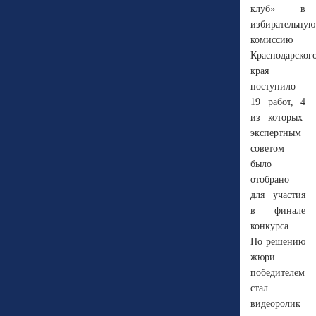
клуб» в
избирательную
комиссию
Краснодарског
края
поступило
19 работ, 4
из которых
экспертным
советом
было
отобрано
для участия
в финале
конкурса.
По решению
жюри
победителем
стал
видеоролик