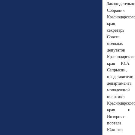
Законодательн
Собрания
Краснодарског
края,
секретарь
Совета
молодых
депутатов
Краснодарског
края Ю.А.
Сапрыкин,
представители
департамента
молодежной
политики
Краснодарског
края и
Интернет-
портала
Южного