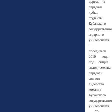
церемония
передачи
кубка,
студенты
Кубанского
государственно
аграрного
университета
—
победители
2010 года
под общие
аплодисменты
передали
символ
лидерства
команде
Кубанского
государственно
университета.
20