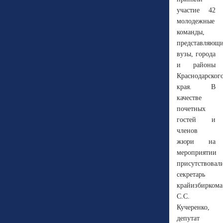
участие 42
молодежные
команды,
представляющ
вузы, города
и районы
Краснодарског
края. В
качестве
почетных
гостей и
членов
жюри на
мероприятии
присутствовал
секретарь
крайизбиркома
С.С.
Кучеренко,
депутат