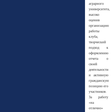
аграрного
университета,
высоко
оценив
организацию
работы
клуба,
творческий
подход к
оформлению
отчета о
своей
деятельности
и активную
гражданскую
позицию его
участников.
За работу
«на
отлично»