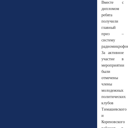
Вместе с
дипломом
ребята
получили
главный
приз –
систему
радиомикрофо
За активное
участие в
мероприятии
были
отмечены
члены
молодежных
политических
клубов
Тимашевского
и
Кореновского