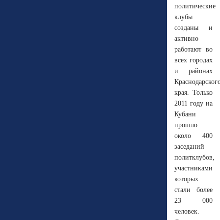
политические
клубы
созданы и
активно
работают во
всех городах
и районах
Краснодарског
края. Только
2011 году на
Кубани
прошло
около 400
заседаний
политклубов,
участниками
которых
стали более
23 000
человек.