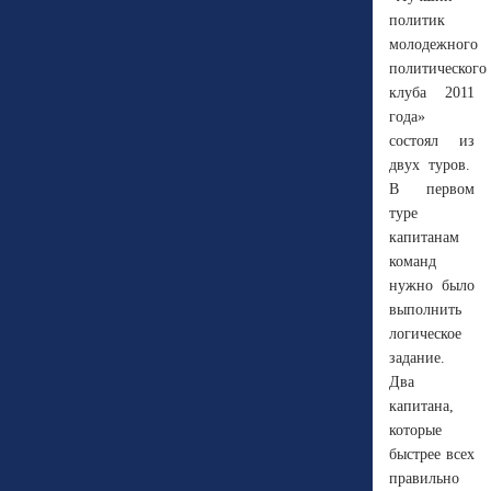
политик
молодежного
политического
клуба 2011
года»
состоял из
двух туров.
В первом
туре
капитанам
команд
нужно было
выполнить
логическое
задание.
Два
капитана,
которые
быстрее всех
правильно