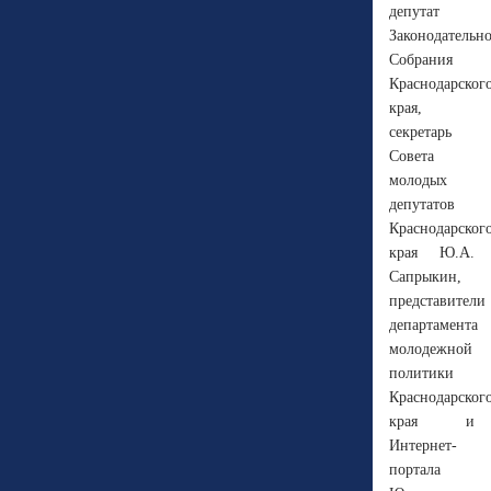
депутат
Законодательн
Собрания
Краснодарског
края,
секретарь
Совета
молодых
депутатов
Краснодарског
края Ю.А.
Сапрыкин,
представители
департамента
молодежной
политики
Краснодарског
края и
Интернет-
портала