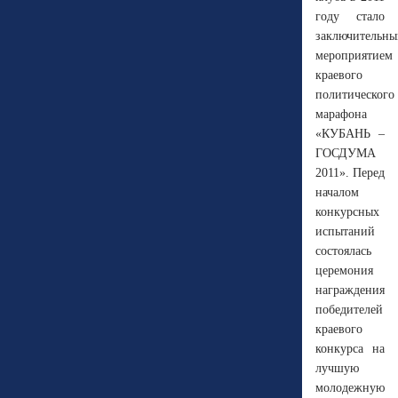
году стало
заключительн
мероприятием
краевого
политического
марафона
«КУБАНЬ –
ГОСДУМА
2011». Перед
началом
конкурсных
испытаний
состоялась
церемония
награждения
победителей
краевого
конкурса на
лучшую
молодежную