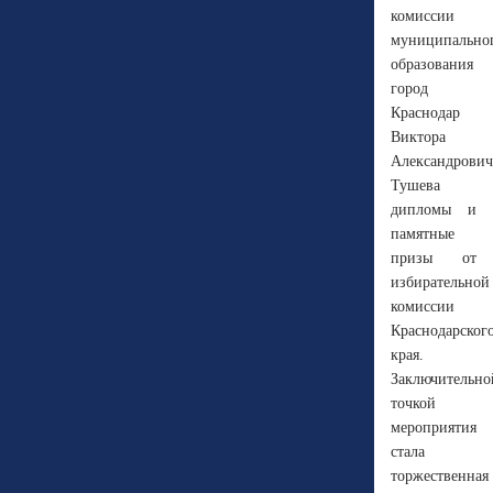
комиссии
муниципально
образования
город
Краснодар
Виктора
Александрович
Тушева
дипломы и
памятные
призы от
избирательной
комиссии
Краснодарског
края.
Заключительно
точкой
мероприятия
стала
торжественная