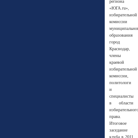
региона
«ЮГА.ru»,
избирательной
комиссии
муниципально
образования
город
Краснодар,
члены
краевой
избирательной
комиссии,
политологи
и
специалисты
в области
избирательног
права.
Итоговое
заседание
клуба в 2011