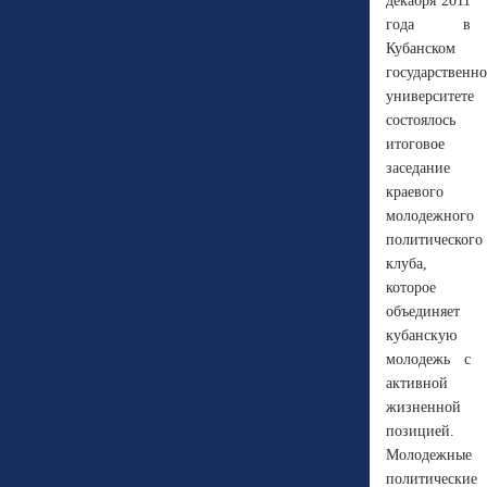
декабря 2011
года в
Кубанском
государственн
университете
состоялось
итоговое
заседание
краевого
молодежного
политического
клуба,
которое
объединяет
кубанскую
молодежь с
активной
жизненной
позицией.
Молодежные
политические