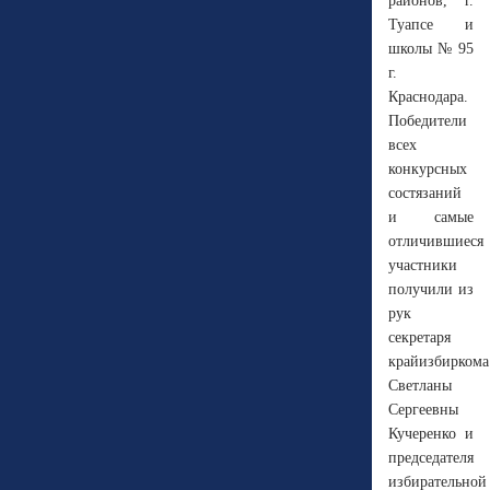
районов, г.
Туапсе и
школы № 95
г.
Краснодара.
Победители
всех
конкурсных
состязаний
и самые
отличившиеся
участники
получили из
рук
секретаря
крайизбирком
Светланы
Сергеевны
Кучеренко и
председателя
избирательной