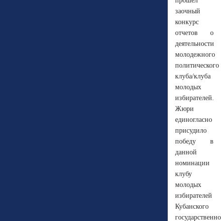
прошел
заочный
конкурс
отчетов о
деятельности
молодежного
политического
клуба/клуба
молодых
избирателей.
Жюри
единогласно
присудило
победу в
данной
номинации
клубу
молодых
избирателей
Кубанского
государственно