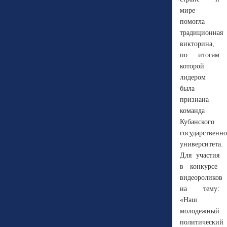
мире
помогла
традиционная
викторина,
по итогам
которой
лидером
была
признана
команда
Кубанского
государственно
университета.
Для участия
в конкурсе
видеороликов
на тему:
«Наш
молодежный
политический