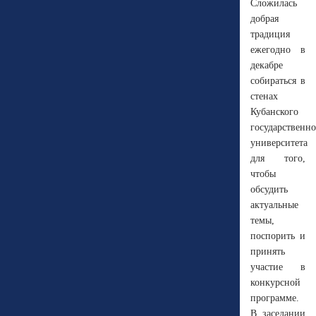
Сложилась
добрая
традиция
ежегодно в
декабре
собираться в
стенах
Кубанского
государственно
университета
для того,
чтобы
обсудить
актуальные
темы,
поспорить и
принять
участие в
конкурсной
программе.
В заседании