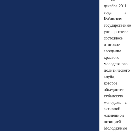
декабря 2011
года в
Кубанском
государственн
университете
состоялось
итоговое
заседание
краевого
молодежного
политического
клуба,
которое
объединяет
кубанскую
молодежь с
активной
жизненной
позицией.
Молодежные