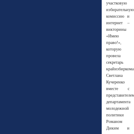
участковую
избирательную
комиссию и
интернет –
викторины
«Имею
право!»,
которую
провела
секретарь
крайизбиркома
Светлана
Кучеренко
вместе с
представителе
департамента
молодежной
политики
Романом
Диким и