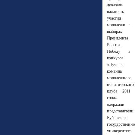
доказала
важность
участия
молодежи в
выборах
Президента
России.
Победу в
конкурсе
«Лучшая
команда
молодежного
политического
клуба 2011
года»
одержали
представители
Кубанского
государственно
университета.