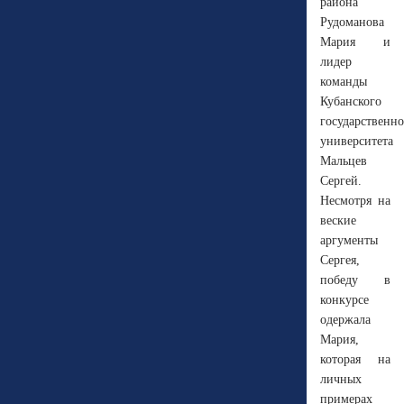
района
Рудоманова
Мария и
лидер
команды
Кубанского
государственно
университета
Мальцев
Сергей.
Несмотря на
веские
аргументы
Сергея,
победу в
конкурсе
одержала
Мария,
которая на
личных
примерах