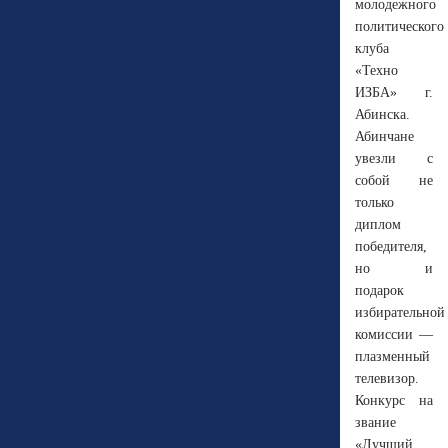
молодежного
политического
клуба
«Техно
ИЗБА» г.
Абинска.
Абинчане
увезли с
собой не
только
диплом
победителя,
но и
подарок
избирательной
комиссии —
плазменный
телевизор.
Конкурс на
звание
«Лучший