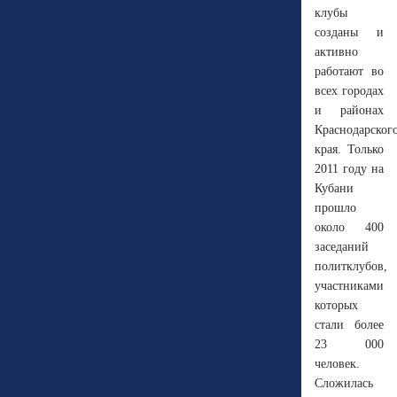
клубы
созданы и
активно
работают во
всех городах
и районах
Краснодарског
края. Только
2011 году на
Кубани
прошло
около 400
заседаний
политклубов,
участниками
которых
стали более
23 000
человек.
Сложилась