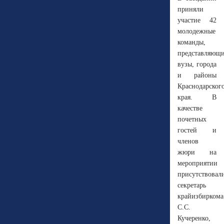
приняли
участие 42
молодежные
команды,
представляющ
вузы, города
и районы
Краснодарског
края. В
качестве
почетных
гостей и
членов
жюри на
мероприятии
присутствовал
секретарь
крайизбиркома
С.С.
Кучеренко,