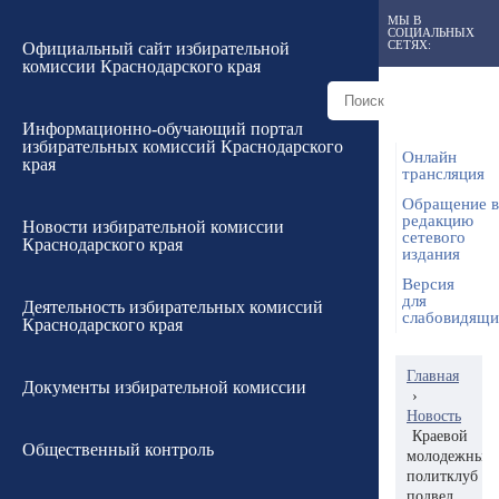
МЫ В
СОЦИАЛЬНЫХ
СЕТЯХ:
Официальный сайт избирательной
комиссии Краснодарского края
Информационно-обучающий портал
избирательных комиссий Краснодарского
Онлайн
края
трансляция
Обращение в
редакцию
Новости избирательной комиссии
сетевого
Краснодарского края
издания
Версия
для
Деятельность избирательных комиссий
слабовидящ
Краснодарского края
Главная
Документы избирательной комиссии
›
Новость
Краевой
Общественный контроль
молодежный
политклуб
подвел