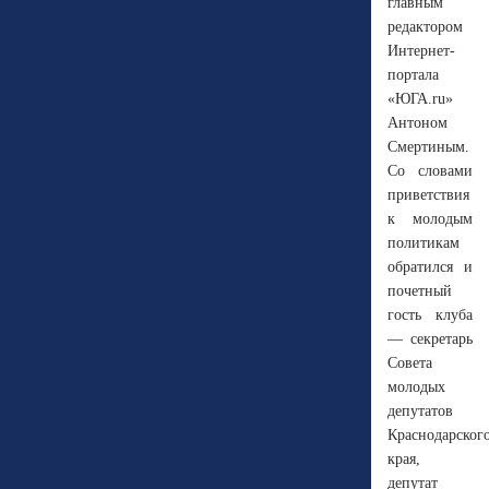
главным
редактором
Интернет-
портала
«ЮГА.ru»
Антоном
Смертиным.
Со словами
приветствия
к молодым
политикам
обратился и
почетный
гость клуба
— секретарь
Совета
молодых
депутатов
Краснодарског
края,
депутат