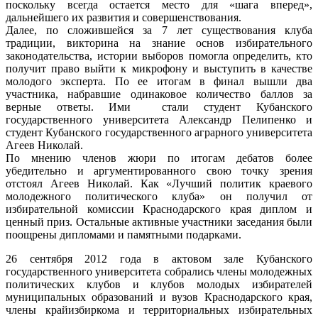
поскольку всегда остается место для «шага вперед»,
дальнейшего их развития и совершенствования.
Далее, по сложившейся за 7 лет существования клуба
традиции, викторина на знание основ избирательного
законодательства, истории выборов помогла определить, кто
получит право выйти к микрофону и выступить в качестве
молодого эксперта. По ее итогам в финал вышли два
участника, набравшие одинаковое количество баллов за
верные ответы. Ими стали студент Кубанского
государственного университета Александр Пелипенко и
студент Кубанского государственного аграрного университета
Агеев Николай.
По мнению членов жюри по итогам дебатов более
убедительно и аргументированного свою точку зрения
отстоял Агеев Николай. Как «Лучший политик краевого
молодежного политического клуба» он получил от
избирательной комиссии Краснодарского края диплом и
ценный приз. Остальные активные участники заседания были
поощрены дипломами и памятными подарками.
26 сентября 2012 года в актовом зале Кубанского
государственного университета собрались члены молодежных
политических клубов и клубов молодых избирателей
муниципальных образований и вузов Краснодарского края,
члены крайизбиркома и территориальных избирательных