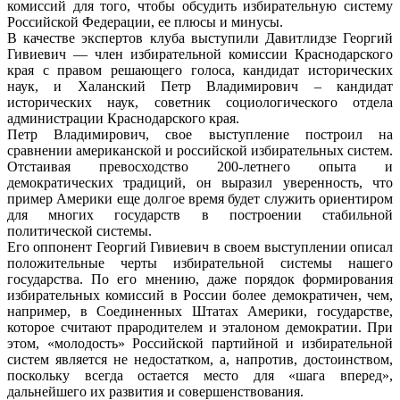
комиссий для того, чтобы обсудить избирательную систему
Российской Федерации, ее плюсы и минусы.
В качестве экспертов клуба выступили Давитлидзе Георгий
Гивиевич — член избирательной комиссии Краснодарского
края с правом решающего голоса, кандидат исторических
наук, и Халанский Петр Владимирович – кандидат
исторических наук, советник социологического отдела
администрации Краснодарского края.
Петр Владимирович, свое выступление построил на
сравнении американской и российской избирательных систем.
Отстаивая превосходство 200-летнего опыта и
демократических традиций, он выразил уверенность, что
пример Америки еще долгое время будет служить ориентиром
для многих государств в построении стабильной
политической системы.
Его оппонент Георгий Гивиевич в своем выступлении описал
положительные черты избирательной системы нашего
государства. По его мнению, даже порядок формирования
избирательных комиссий в России более демократичен, чем,
например, в Соединенных Штатах Америки, государстве,
которое считают прародителем и эталоном демократии. При
этом, «молодость» Российской партийной и избирательной
систем является не недостатком, а, напротив, достоинством,
поскольку всегда остается место для «шага вперед»,
дальнейшего их развития и совершенствования.