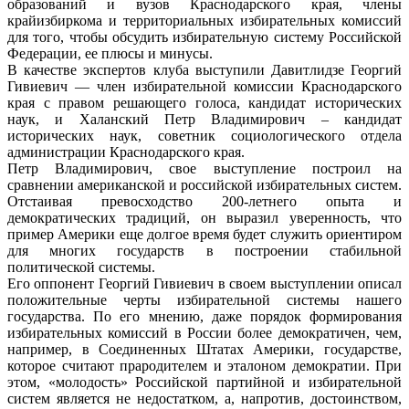
образований и вузов Краснодарского края, члены
крайизбиркома и территориальных избирательных комиссий
для того, чтобы обсудить избирательную систему Российской
Федерации, ее плюсы и минусы.
В качестве экспертов клуба выступили Давитлидзе Георгий
Гивиевич — член избирательной комиссии Краснодарского
края с правом решающего голоса, кандидат исторических
наук, и Халанский Петр Владимирович – кандидат
исторических наук, советник социологического отдела
администрации Краснодарского края.
Петр Владимирович, свое выступление построил на
сравнении американской и российской избирательных систем.
Отстаивая превосходство 200-летнего опыта и
демократических традиций, он выразил уверенность, что
пример Америки еще долгое время будет служить ориентиром
для многих государств в построении стабильной
политической системы.
Его оппонент Георгий Гивиевич в своем выступлении описал
положительные черты избирательной системы нашего
государства. По его мнению, даже порядок формирования
избирательных комиссий в России более демократичен, чем,
например, в Соединенных Штатах Америки, государстве,
которое считают прародителем и эталоном демократии. При
этом, «молодость» Российской партийной и избирательной
систем является не недостатком, а, напротив, достоинством,