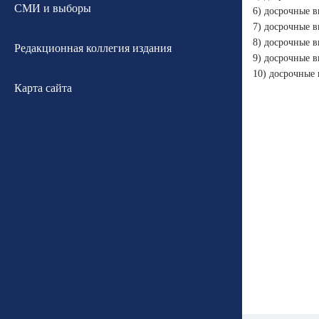
СМИ и выборы
6) досрочные в
7) досрочные в
8) досрочные в
Редакционная коллегия издания
9) досрочные в
10) досрочные
Карта сайта