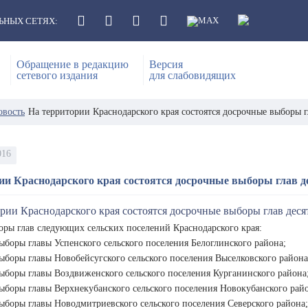
ЬНЫХ СЕТЯХ:
Обращение в редакцию
Версия
сетевого издания
для слабовидящих
овость
На территории Краснодарского края состоятся досрочные выборы г
016
ии Краснодарского края состоятся досрочные выборы глав д
оры глав следующих сельских поселений Краснодарского края:
ыборы главы Успенского сельского поселения Белоглинского района;
ыборы главы Новобейсугского сельского поселения Выселковского района
ыборы главы Воздвиженского сельского поселения Курганинского района
ыборы главы Верхнекубанского сельского поселения Новокубанского рай
ыборы главы Новодмитриевского сельского поселения Северского района;