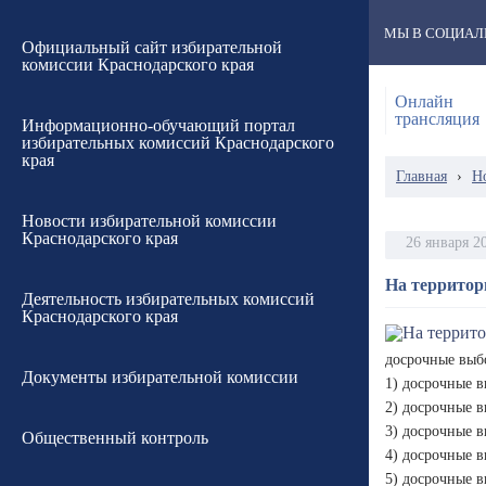
МЫ В СОЦИАЛ
Официальный сайт избирательной
комиссии Краснодарского края
Онлайн
трансляция
Информационно-обучающий портал
избирательных комиссий Краснодарского
края
Главная
›
Н
Новости избирательной комиссии
Краснодарского края
26 января 2
На территор
Деятельность избирательных комиссий
Краснодарского края
досрочные выб
Документы избирательной комиссии
1) досрочные в
2) досрочные в
3) досрочные в
Общественный контроль
4) досрочные в
5) досрочные в