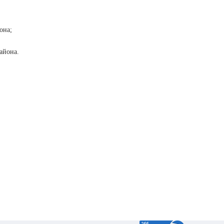
она;
айона.