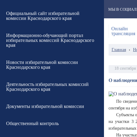
МЫ В СОЦИАЛ
Официальный сайт избирательной
комиссии Краснодарского края
Онлайн
трансляция
Информационно-обучающий портал
избирательных комиссий Краснодарского
края
Главная
›
Н
Новости избирательной комиссии
Краснодарского края
18 сентября
О наблюдени
Деятельность избирательных комиссий
Краснодарского края
По сведен
Документы избирательной комиссии
сентября на из
Субъекты о
на участки 3 
Общественный контроль
избирательных 
На участка