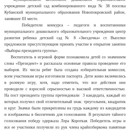
учреждение детский сад комбинированного вида № 38 поселка
Кубанский муниципального образования Новопокровский район,
занявшее III место.
Победители конкурса – педагоги и воспитанники
муниципального дошкольного образовательного учреждения центр
развития ребенка детский сад № 8 «Звездочка» ст. Выселки
предложили присутствующим принять участие в открытом занятии
«Выборы президента группы».
Воспитатель в игровой форме познакомила детей со значением
слова «Президент» и рассказала основные правила проведение его
выборов. Из числа ребят была создана избирательная комиссия,
всем участникам игры изготовили паспорта. Дети живо включились
в ролевую игру, хотя, надо отметить, что все действия они
проводили с взрослой серьезностью и высокой ответственностью.
На пост президента группы претендовали 3 кандидата, каждый из
которых получил свой отличительный знак: треугольник, квадратик
и круг. Значки были прикреплены на грудь каждому из кандидатов
и изображены в бюллетенях для голосования. В результате тайного
голосования победу одержала Лера Короткая. Победитель игры и
все ее участники получили из рук члена крайизбиркома памятные