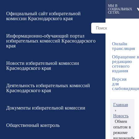
МЫ В
СОЦИАЛЬНЫХ
СЕТЯХ:
Официальный сайт избирательной
комиссии Краснодарского края
Информационно-обучающий портал
избирательных комиссий Краснодарского
Онлайн
края
трансляция
Обращение в
редакцию
Новости избирательной комиссии
сетевого
Краснодарского края
издания
Версия
для
Деятельность избирательных комиссий
слабовидящ
Краснодарского края
Главная
Документы избирательной комиссии
›
Новость
Обмен
Общественный контроль
опытом в
режиме
видеоконфер