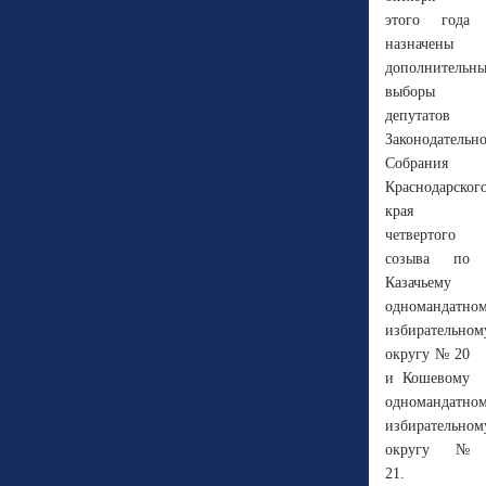
этого года
назначены
дополнительны
выборы
депутатов
Законодательн
Собрания
Краснодарског
края
четвертого
созыва по
Казачьему
одномандатно
избирательном
округу № 20
и Кошевому
одномандатно
избирательном
округу №
21.