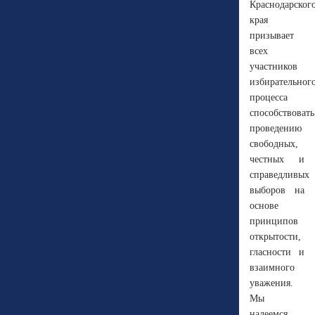
Краснодарског
края
призывает
всех
участников
избирательног
процесса
способствовать
проведению
свободных,
честных и
справедливых
выборов на
основе
принципов
открытости,
гласности и
взаимного
уважения.
Мы
надеемся,