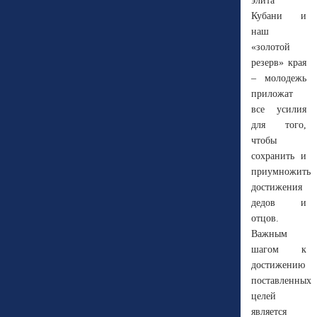
элита
Кубани и
наш
«золотой
резерв» края
– молодежь
приложат
все усилия
для того,
чтобы
сохранить и
приумножить
достижения
дедов и
отцов.
Важным
шагом к
достижению
поставленных
целей
является