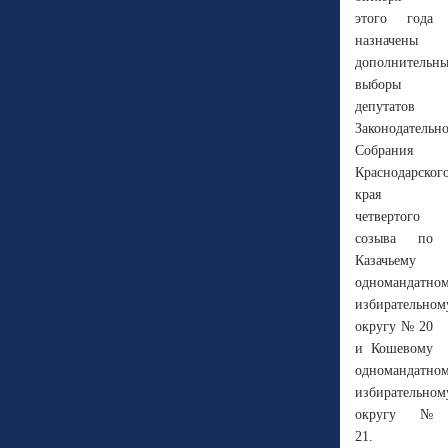
этого года
назначены
дополнительны
выборы
депутатов
Законодательн
Собрания
Краснодарског
края
четвертого
созыва по
Казачьему
одномандатно
избирательном
округу № 20
и Кошевому
одномандатно
избирательном
округу №
21.