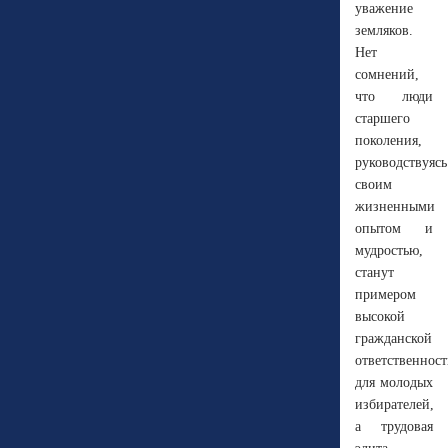
уважение
земляков.
Нет
сомнений,
что люди
старшего
поколения,
руководствуясь
своим
жизненными
опытом и
мудростью,
станут
примером
высокой
гражданской
ответственнос
для молодых
избирателей,
а трудовая