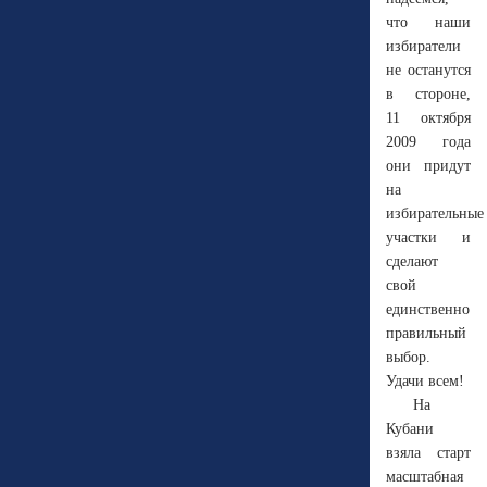
что наши
избиратели
не останутся
в стороне,
11 октября
2009 года
они придут
на
избирательные
участки и
сделают
свой
единственно
правильный
выбор.
Удачи всем!
На
Кубани
взяла старт
масштабная