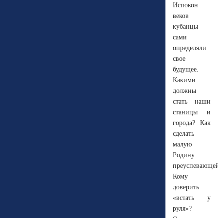
Испокон
веков
кубанцы
сами
определяли
свое
будущее.
Какими
должны
стать наши
станицы и
города? Как
сделать
малую
Родину
преуспевающе
Кому
доверить
«встать у
руля»?