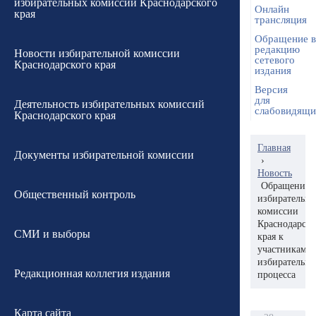
избирательных комиссий Краснодарского
Онлайн
края
трансляция
Обращение в
редакцию
Новости избирательной комиссии
сетевого
Краснодарского края
издания
Версия
для
Деятельность избирательных комиссий
слабовидящ
Краснодарского края
Главная
Документы избирательной комиссии
›
Новость
Обращение
Общественный контроль
избирательн
комиссии
Краснодарско
СМИ и выборы
края к
участникам
избирательно
Редакционная коллегия издания
процесса
Карта сайта