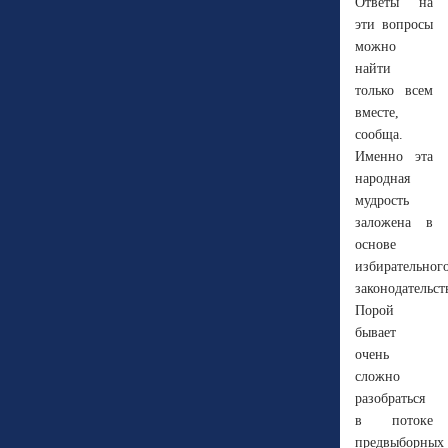
Ответы на
эти вопросы
можно
найти
только всем
вместе,
сообща.
Именно эта
народная
мудрость
заложена в
основе
избирательног
законодательст
Порой
бывает
очень
сложно
разобраться
в потоке
предвыборных