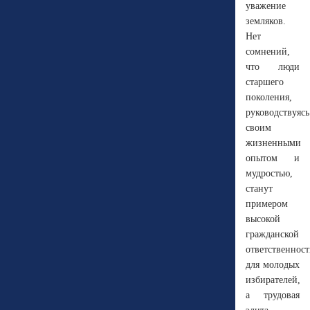
уважение
земляков.
Нет
сомнений,
что люди
старшего
поколения,
руководствуясь
своим
жизненными
опытом и
мудростью,
станут
примером
высокой
гражданской
ответственнос
для молодых
избирателей,
а трудовая