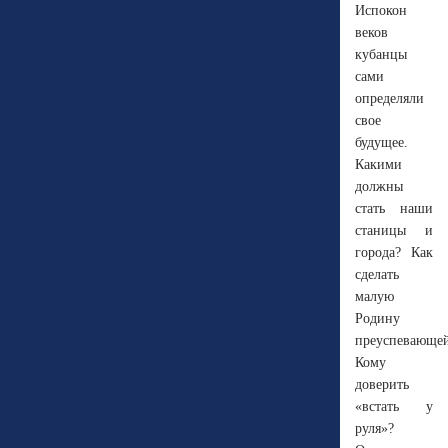
Испокон
веков
кубанцы
сами
определяли
свое
будущее.
Какими
должны
стать наши
станицы и
города? Как
сделать
малую
Родину
преуспевающе
Кому
доверить
«встать у
руля»?