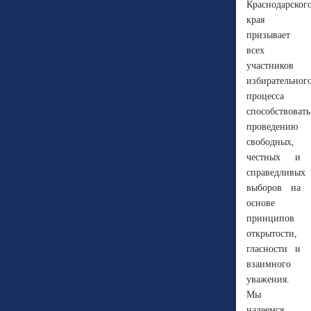
Краснодарског
края
призывает
всех
участников
избирательног
процесса
способствовать
проведению
свободных,
честных и
справедливых
выборов на
основе
принципов
открытости,
гласности и
взаимного
уважения.
Мы
надеемся,