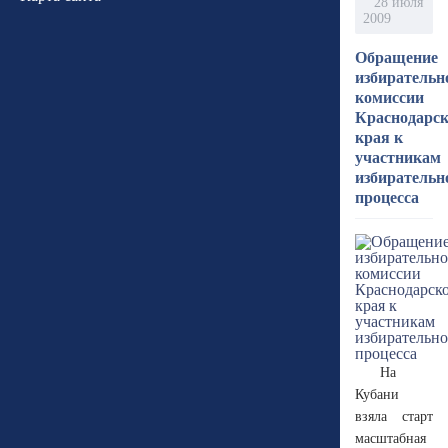
28 июля
2009
Обращение
избирательн
комиссии
Краснодарск
края к
участникам
избирательн
процесса
На
Кубани
взяла старт
масштабная