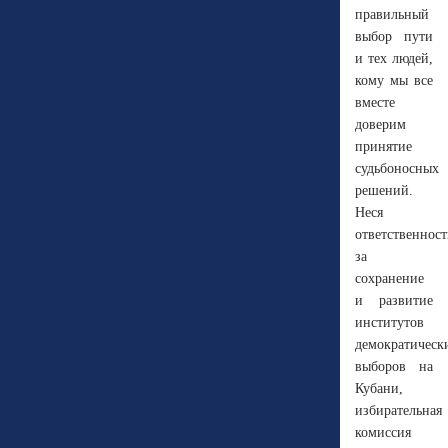
правильный
выбор пути
и тех людей,
кому мы все
вместе
доверим
принятие
судьбоносных
решений.
Неся
ответственност
за
сохранение
и развитие
институтов
демократическ
выборов на
Кубани,
избирательная
комиссия