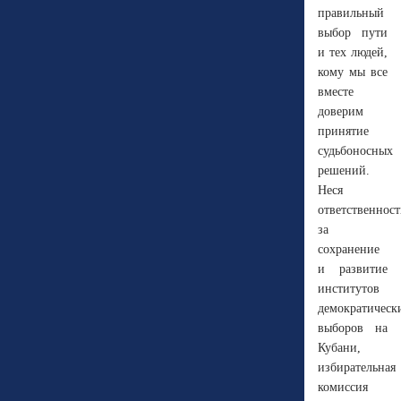
правильный
выбор пути
и тех людей,
кому мы все
вместе
доверим
принятие
судьбоносных
решений.
Неся
ответственност
за
сохранение
и развитие
институтов
демократическ
выборов на
Кубани,
избирательная
комиссия