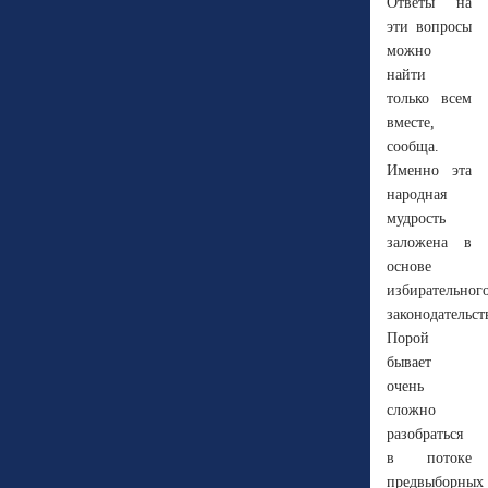
Ответы на
эти вопросы
можно
найти
только всем
вместе,
сообща.
Именно эта
народная
мудрость
заложена в
основе
избирательног
законодательст
Порой
бывает
очень
сложно
разобраться
в потоке
предвыборных