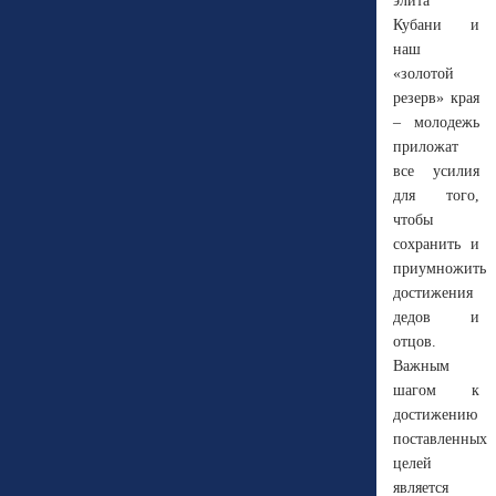
элита
Кубани и
наш
«золотой
резерв» края
– молодежь
приложат
все усилия
для того,
чтобы
сохранить и
приумножить
достижения
дедов и
отцов.
Важным
шагом к
достижению
поставленных
целей
является