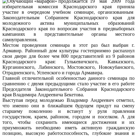
19 мая 2009 года
избирательная комиссия Краснодарского края приняла
участие в очередном учебном семинаре, организованным
Законодательным Собранием Краснодарского края для
молодежного актива муниципальных образований
Краснодарского края по вопросам участия в предвыборных
кампаниях в представительные органы местного
самоуправления.
Местом проведения семинара в этот раз был выбран г.
Армавир. Районный дом культуры гостеприимно распахнул
свои двери для более чем 800 представителей из 9 районов
Краснодарского края: Гулькевичского, Кавказского,
Курганинского, Лабинского, Мостовского, Новокубанского,
Отрадненского, Успенского и города Армавира.
Главной отличительной особенностью данного семинара по
сравнению с двумя предыдущими стало участие в его работе
Председателя Законодательного Собрания Краснодарского
края Владимира Андреевича Бекетова.
Выступая перед молодежью Владимир Андреевич отметил,
что именно они в ближайшем будущем придут на смену
старшему поколению и встанут у руля правления
государством, краем, районом, городом и поселком. А для
того, чтобы сохранить имеющиеся достижения и их
приумножить необходимо иметь активную гражданскую
позицию, высокую работоспособность, глубокие знания и