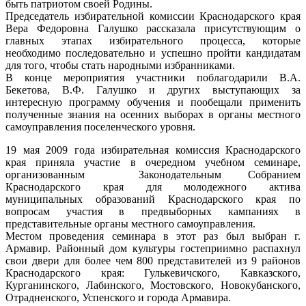
быть патриотом своей Родины.
Председатель избирательной комиссии Краснодарского края
Вера Федоровна Галушко рассказала присутствующим о
главных этапах избирательного процесса, которые
необходимо последовательно и успешно пройти кандидатам
для того, чтобы стать народными избранниками.
В конце мероприятия участники поблагодарили В.А.
Бекетова, В.Ф. Галушко и других выступающих за
интересную программу обучения и пообещали применить
полученные знания на осенних выборах в органы местного
самоуправления поселенческого уровня.
19 мая 2009 года избирательная комиссия Краснодарского
края приняла участие в очередном учебном семинаре,
организованным Законодательным Собранием
Краснодарского края для молодежного актива
муниципальных образований Краснодарского края по
вопросам участия в предвыборных кампаниях в
представительные органы местного самоуправления.
Местом проведения семинара в этот раз был выбран г.
Армавир. Районный дом культуры гостеприимно распахнул
свои двери для более чем 800 представителей из 9 районов
Краснодарского края: Гулькевичского, Кавказского,
Курганинского, Лабинского, Мостовского, Новокубанского,
Отрадненского, Успенского и города Армавира.