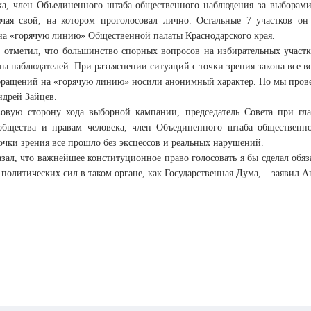
ка, член Объединенного штаба общественного наблюдения за выборами
ючая свой, на котором проголосовал лично. Остальные 7 участков он
а «горячую линию» Общественной палаты Краснодарского края.
 отметил, что большинство спорных вопросов на избирательных участка
ны наблюдателей. При разъяснении ситуаций с точки зрения закона все 
бращений на «горячую линию» носили анонимный характер. Но мы прове
ндрей Зайцев.
овую сторону хода выборной кампании, председатель Совета при гла
общества и правам человека, член Объединенного штаба общественн
очки зрения все прошло без эксцессов и реальных нарушений.
азал, что важнейшее конституционное право голосовать я бы сделал обя
 политических сил в таком органе, как Государственная Дума, – заявил А