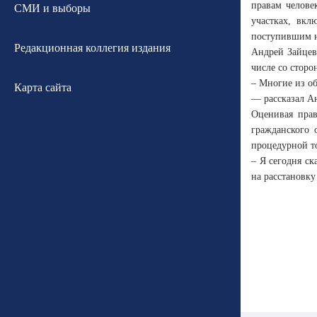
правам челове
СМИ и выборы
участках, вкл
поступившим н
Редакционная коллегия издания
Андрей Зайцев
числе со сторо
– Многие из о
Карта сайта
— рассказал А
Оценивая прав
гражданского 
процедурной т
– Я сегодня ск
на расстановку