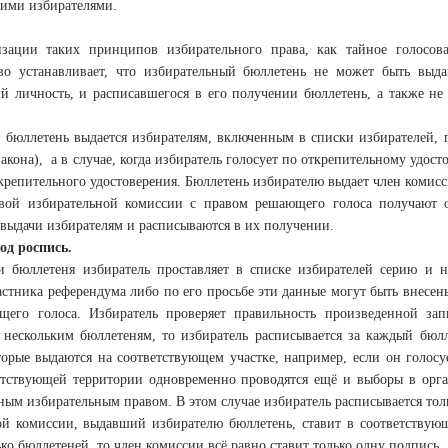
ими избирателями.
зации таких принципов избирательного права, как тайное голосов
тво устанавливает, что избирательный бюллетень не может быть выд
й личность, и расписавшегося в его получении бюллетень, а также н
 бюллетень выдается избирателям, включенным в списки избирателей, п
акона), а в случае, когда избиратель голосует по открепительному удо
крепительного удостоверения. Бюллетень избирателю выдает член комисс
вой избирательной комиссии с правом решающего голоса получают о
 выдачи избирателям и расписываются в их получении.
од роспись.
 бюллетеня избиратель проставляет в списке избирателей серию и н
астника референдума либо по его просьбе эти данные могут быть внесе
его голоса. Избиратель проверяет правильность произведенной зап
 нескольким бюллетеням, то избиратель расписывается за каждый бюлл
торые выдаются на соответствующем участке, например, если он голос
етствующей территории одновременно проводятся ещё и выборы в орга
ным избирательным правом. В этом случае избиратель расписывается толь
ой комиссии, выдавший избирателю бюллетень, ставит в соответствую
ко бюллетеней, то член комиссии всё равно ставит только одну подпись.