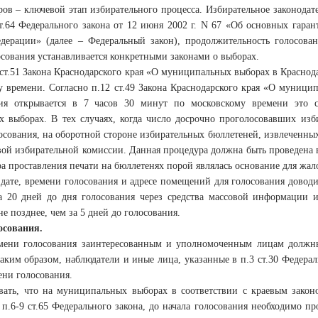
ов – ключевой этап избирательного процесса. Избирательное законодат
ст.64 Федерального закона от 12 июня 2002 г. N 67 «Об основных гара
дерации» (далее – Федеральный закон), продолжительность голосован
сования устанавливается конкретными законами о выборах.
ст.51 Закона Краснодарского края «О муниципальных выборах в Краснодар
у времени. Согласно п.12 ст.49 Закона Краснодарского края «О муници
ия открывается в 7 часов 30 минут по московскому времени это с
 выборах. В тех случаях, когда число досрочно проголосовавших изб
осования, на оборотной стороне избирательных бюллетеней, извлеченны
вой избирательной комиссии. Данная процедура должна быть проведена в
а проставления печати на бюллетенях порой являлась основание для жал
дате, времени голосования и адресе помещений для голосования довод
а 20 дней до дня голосования через средства массовой информации
не позднее, чем за 5 дней до голосования.
осования.
мени голосования заинтересованным и уполномоченным лицам должн
Таким образом, наблюдатели и иные лица, указанные в п.3 ст.30 Федера
ени голосования.
вать, что на муниципальных выборах в соответствии с краевым законо
 п.6-9 ст.65 Федерального закона, до начала голосования необходимо 