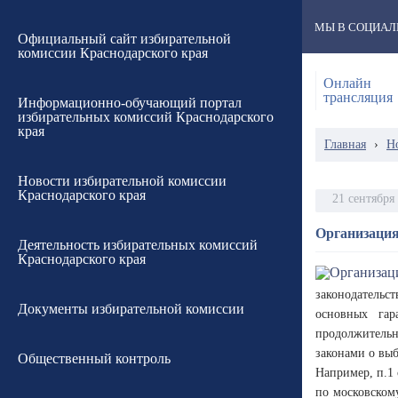
МЫ В СОЦИАЛ
Официальный сайт избирательной
комиссии Краснодарского края
Онлайн
трансляция
Информационно-обучающий портал
избирательных комиссий Краснодарского
края
Главная
›
Н
Новости избирательной комиссии
Краснодарского края
21 сентября
Организация
Деятельность избирательных комиссий
Краснодарского края
законодательс
Документы избирательной комиссии
основных гар
продолжительн
законами о выб
Общественный контроль
Например, п.1 
по московском