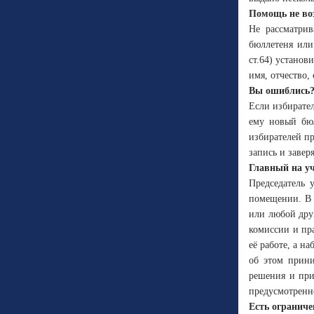
Помощь не во
Не рассматрив
бюллетеня или
ст.64) устано
имя, отчество,
Вы ошиблись
Если избирател
ему новый бюл
избирателей п
запись и завер
Главный на уч
Председатель 
помещении. В с
или любой дру
комиссии и пр
её работе, а н
об этом прини
решения и при
предусмотренн
Есть ограниче