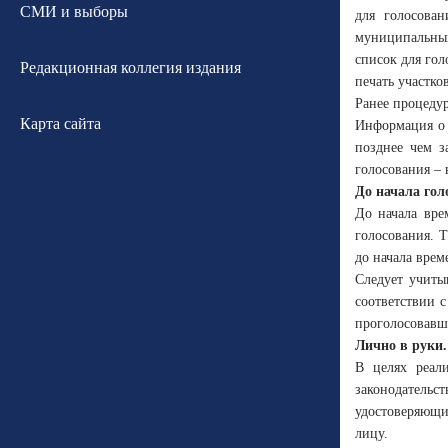
СМИ и выборы
для голосован
муниципальных
список для гол
Редакционная коллегия издания
печать участко
Ранее процедур
Карта сайта
Информация о 
позднее чем з
голосования – 
До начала гол
До начала вре
голосования. 
до начала врем
Следует учиты
соответствии с
проголосовавш
Лично в руки.
В целях реали
законодательс
удостоверяющи
лицу.