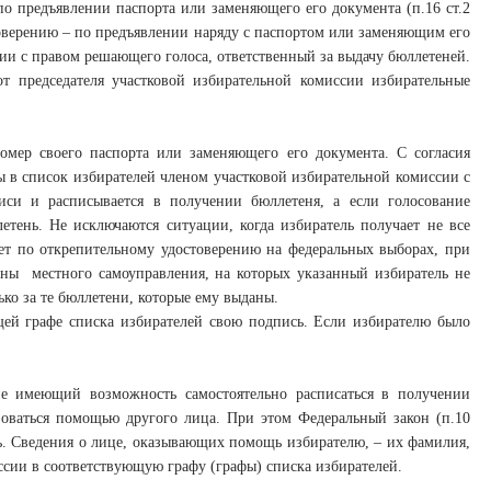
о предъявлении паспорта или заменяющего его документа (п.16 ст.2
стоверению – по предъявлении наряду с паспортом или заменяющим его
ии с правом решающего голоса, ответственный за выдачу бюллетеней.
т председателя участковой избирательной комиссии избирательные
омер своего паспорта или заменяющего его документа. С согласия
ны в список избирателей членом участковой избирательной комиссии с
иси и расписывается в получении бюллетеня, а если голосование
етень. Не исключаются ситуации, когда избиратель получает не все
ует по открепительному удостоверению на федеральных выборах, при
ны местного самоуправления, на которых указанный избиратель не
ко за те бюллетени, которые ему выданы.
щей графе списка избирателей свою подпись. Если избирателю было
 не имеющий возможность самостоятельно расписаться в получении
оваться помощью другого лица. При этом Федеральный закон (п.10
щь. Сведения о лице, оказывающих помощь избирателю, – их фамилия,
иссии в соответствующую графу (графы) списка избирателей.