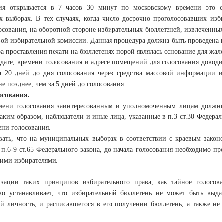
ия открывается в 7 часов 30 минут по московскому времени это с
 выборах. В тех случаях, когда число досрочно проголосовавших изб
осования, на оборотной стороне избирательных бюллетеней, извлеченны
вой избирательной комиссии. Данная процедура должна быть проведена в
а проставления печати на бюллетенях порой являлась основание для жал
дате, времени голосования и адресе помещений для голосования довод
а 20 дней до дня голосования через средства массовой информации
не позднее, чем за 5 дней до голосования.
осования.
мени голосования заинтересованным и уполномоченным лицам должн
Таким образом, наблюдатели и иные лица, указанные в п.3 ст.30 Федера
ени голосования.
вать, что на муниципальных выборах в соответствии с краевым законо
 п.6-9 ст.65 Федерального закона, до начала голосования необходимо 
ими избирателями.
зации таких принципов избирательного права, как тайное голосов
тво устанавливает, что избирательный бюллетень не может быть выд
й личность, и расписавшегося в его получении бюллетень, а также н