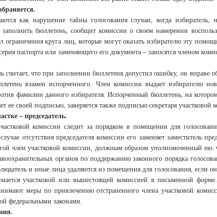
збраняется.
аются как нарушение тайны голосования случаи, когда избиратель,
 заполнить бюллетень, сообщит комиссии о своем намерении воспольз
вил ограничения круга лиц, которые могут оказать избирателю эту помо
 серия паспорта или заменяющего его документа – заносятся членом ком
?
ь считает, что при заполнении бюллетеня допустил ошибку, он вправе о
летень взамен испорченного. Член комиссии выдает избирателю нов
ротив фамилии данного избирателя. Испорченный бюллетень, на которо
яет ее своей подписью, заверяется также подписью секретаря участковой 
астке – председатель.
участковой комиссии следит за порядком в помещении для голосовани
лучае отсутствия председателя комиссии его заменяет заместитель предс
гой член участковой комиссии, должным образом уполномоченный ею. Ф
авоохранительных органов по поддержанию законного порядка голосован
аблюдатель и иные лица удаляются из помещения для голосования, если
мается участковой или вышестоящей комиссией в письменной форме.
нимают меры по привлечению отстраненного члена участковой комисси
ой федеральными законами.
ния.