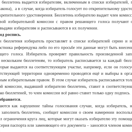
 бюллетень выдается избирателям, включенным в списки избирателей, п
акона), а в случае, когда избиратель голосует по открепительному удо
крепительного удостоверения. Бюллетень избирателю выдает член комисс
вой избирательной комиссии с правом решающего голоса получают о
 выдачи избирателям и расписываются в их получении.
од роспись.
 бюллетеня избиратель проставляет в списке избирателей серию и н
астника референдума либо по его просьбе эти данные могут быть внесе
его голоса. Избиратель проверяет правильность произведенной зап
 нескольким бюллетеням, то избиратель расписывается за каждый бюлл
торые выдаются на соответствующем участке, например, если он голос
етствующей территории одновременно проводятся ещё и выборы в орга
ным избирательным правом. В этом случае избиратель расписывается толь
ой комиссии, выдавший избирателю бюллетень, ставит в соответствую
ко бюллетеней, то член комиссии всё равно ставит только одну подпись.
збраняется.
аются как нарушение тайны голосования случаи, когда избиратель,
 заполнить бюллетень, сообщит комиссии о своем намерении воспольз
вил ограничения круга лиц, которые могут оказать избирателю эту помо
 серия паспорта или заменяющего его документа – заносятся членом ком
?