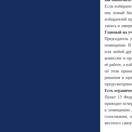
Если избирател
ему новый бюл
избирателей п
запись и завер
Главный на уч
Председатель 
помещении. В с
или любой дру
комиссии и пр
её работе, а н
об этом прини
решения и при
предусмотренн
Есть ограниче
Пункт 13 Феде
приводит исче
к помещению д
голосования, 
местного само