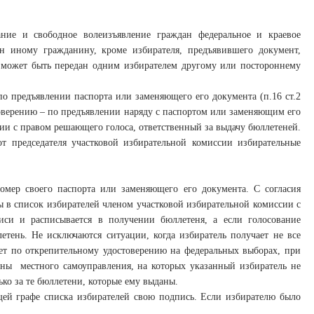
ание и свободное волеизъявление граждан федеральное и краевое
ан иному гражданину, кроме избирателя, предъявившего документ,
е может быть передан одним избирателем другому или постороннему
о предъявлении паспорта или заменяющего его документа (п.16 ст.2
стоверению – по предъявлении наряду с паспортом или заменяющим его
ии с правом решающего голоса, ответственный за выдачу бюллетеней.
т председателя участковой избирательной комиссии избирательные
омер своего паспорта или заменяющего его документа. С согласия
ны в список избирателей членом участковой избирательной комиссии с
иси и расписывается в получении бюллетеня, а если голосование
етень. Не исключаются ситуации, когда избиратель получает не все
ует по открепительному удостоверению на федеральных выборах, при
ны местного самоуправления, на которых указанный избиратель не
ко за те бюллетени, которые ему выданы.
щей графе списка избирателей свою подпись. Если избирателю было