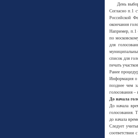
День выбор
Согласно п.1 
Российской Фе
окончания голо
Например, п.1 
по московском
для голосован
муниципальных
список для гол
печать участко
Ранее процедур
Информация о 
позднее чем з
голосования – 
До начала гол
До начала вре
голосования. 
до начала врем
Следует учиты
соответствии с