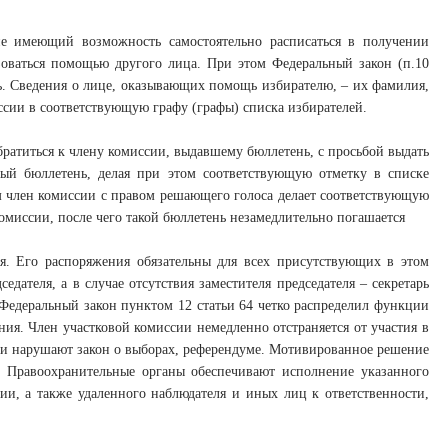
 не имеющий возможность самостоятельно расписаться в получении
оваться помощью другого лица. При этом Федеральный закон (п.10
щь. Сведения о лице, оказывающих помощь избирателю, – их фамилия,
иссии в соответствующую графу (графы) списка избирателей.
братиться к члену комиссии, выдавшему бюллетень, с просьбой выдать
ый бюллетень, делая при этом соответствующую отметку в списке
м член комиссии с правом решающего голоса делает соответствующую
комиссии, после чего такой бюллетень незамедлительно погашается
я. Его распоряжения обязательны для всех присутствующих в этом
едателя, а в случае отсутствия заместителя председателя – секретарь
едеральный закон пунктом 12 статьи 64 четко распределил функции
ия. Член участковой комиссии немедленно отстраняется от участия в
 они нарушают закон о выборах, референдуме. Мотивированное решение
 Правоохранительные органы обеспечивают исполнение указанного
и, а также удаленного наблюдателя и иных лиц к ответственности,