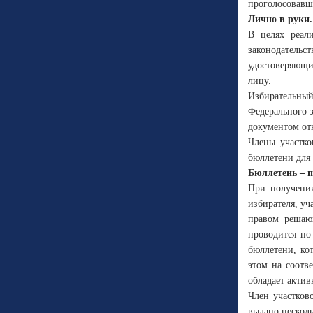
проголосовавш
Лично в руки.
В целях реали
законодательс
удостоверяющи
лицу.
Избирательный
Федерального з
документом от
Члены участко
бюллетени для
Бюллетень – п
При получении
избирателя, уч
правом решающ
проводится по
бюллетени, ко
этом на соотв
обладает актив
Член участков
выдано несколь