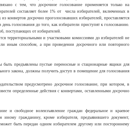
вязано с тем, что досрочное голосование применяется только на
ирателей составляет более 1% от числа избирателей, включенных в
х из конвертов досрочно проголосовавших избирателей, проставляется
 день голосования до того, как избиратели приступят к голосованию.
об, поступающих от избирателей.
ится территориальными и участковыми комиссиями до избирателей не
 или иным способом, а при проведении досрочного или повторного
ы быть предъявлены пустые переносные и стационарные ящики для
льного закона, должны получить доступ в помещение для голосования
дательством предусмотрено досрочное голосование, при котором, в
провести определенные действия с конвертами, оставленными досрочно
ание и свободное волеизъявление граждан федеральное и краевое
ан иному гражданину, кроме избирателя, предъявившего документ,
е может быть передан одним избирателем другому или постороннему