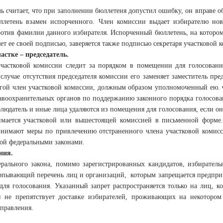
ь считает, что при заполнении бюллетеня допустил ошибку, он вправе о
летень взамен испорченного. Член комиссии выдает избирателю нов
ротив фамилии данного избирателя. Испорченный бюллетень, на которо
яет ее своей подписью, заверяется также подписью секретаря участковой 
астке – председатель.
участковой комиссии следит за порядком в помещении для голосовани
лучае отсутствия председателя комиссии его заменяет заместитель предс
гой член участковой комиссии, должным образом уполномоченный ею. Ф
авоохранительных органов по поддержанию законного порядка голосован
аблюдатель и иные лица удаляются из помещения для голосования, если
мается участковой или вышестоящей комиссией в письменной форме.
нимают меры по привлечению отстраненного члена участковой комисси
ой федеральными законами.
ния.
рального закона, помимо зарегистрированных кандидатов, избиратель
рпывающий перечень лиц и организаций, которым запрещается предприн
ля голосования. Указанный запрет распространяется только на лиц, ко
и не препятствует доставке избирателей, проживающих на некоторо
управления.