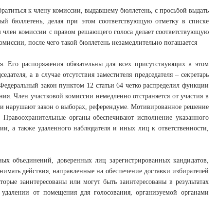
братиться к члену комиссии, выдавшему бюллетень, с просьбой выдать
ый бюллетень, делая при этом соответствующую отметку в списке
м член комиссии с правом решающего голоса делает соответствующую
комиссии, после чего такой бюллетень незамедлительно погашается
я. Его распоряжения обязательны для всех присутствующих в этом
едателя, а в случае отсутствия заместителя председателя – секретарь
едеральный закон пунктом 12 статьи 64 четко распределил функции
ия. Член участковой комиссии немедленно отстраняется от участия в
 они нарушают закон о выборах, референдуме. Мотивированное решение
 Правоохранительные органы обеспечивают исполнение указанного
и, а также удаленного наблюдателя и иных лиц к ответственности,
ных объединений, доверенных лиц зарегистрированных кандидатов,
имать действия, направленные на обеспечение доставки избирателей
торые заинтересованы или могут быть заинтересованы в результатах
м удалении от помещения для голосования, организуемой органами