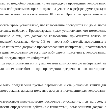
ельство подробно регламентирует процедуру проведения голосования.
нтиях избирательных прав и права на участие в референдуме граждан
ия не может составлять менее 10 часов. При этом время начала и
ском крае» установлено, что голосование проводится с 8 до 20 часов
пальных выборах в Краснодарском крае» установлено, что помещение
вязано с тем, что досрочное голосование применяется только на
ирателей составляет более 1% от числа избирателей, включенных в
х из конвертов досрочно проголосовавших избирателей, проставляется
 день голосования до того, как избиратели приступят к голосованию.
об, поступающих от избирателей.
ится территориальными и участковыми комиссиями до избирателей не
 или иным способом, а при проведении досрочного или повторного
ы быть предъявлены пустые переносные и стационарные ящики для
льного закона, должны получить доступ в помещение для голосования
дательством предусмотрено досрочное голосование, при котором, в
провести определенные действия с конвертами, оставленными досрочно