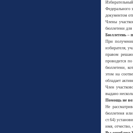
Избирательный
Федерального з
документом от
Члены участко
бюллетени для
Бюллетень – п
При получении
избирателя, уч
правом решающ
проводится по
бюллетени, ко
этом на соотв
обладает актив
Член участков
выдано несколь
Помощь не во
Не рассматрив
бюллетеня или
ст.64) устано
имя, отчество,
Вы ошиблись