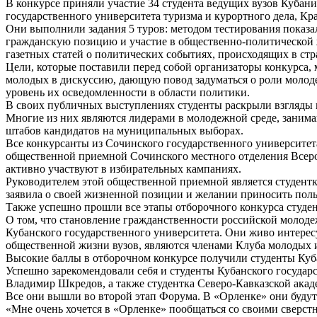
В конкурсе приняли участие 34 студента ведущих вузов Кубани
государственного университета туризма и курортного дела, Кр
Они выполнили задания 5 туров: методом тестирования показа
гражданскую позицию и участие в общественно-политической 
газетных статей о политических событиях, происходящих в ст
Цели, которые поставили перед собой организаторы конкурса,
молодых в дискуссию, дающую повод задуматься о роли молоде
уровень их осведомленности в области политики.
В своих публичных выступлениях студенты раскрыли взгляды 
Многие из них являются лидерами в молодежной среде, занима
штабов кандидатов на муниципальных выборах.
Все конкурсанты из Сочинского государственного университета
общественной приемной Сочинского местного отделения Всеро
активно участвуют в избирательных кампаниях.
Руководителем этой общественной приемной является студентк
заявила о своей жизненной позиции и желании приносить поль
Также успешно прошли все этапы отборочного конкурса студе
О том, что становление гражданственности российской молоде
Кубанского государственного университета. Они живо интерес
общественной жизни вузов, являются членами Клуба молодых и
Высокие баллы в отборочном конкурсе получили студенты Куб
Успешно зарекомендовали себя и студенты Кубанского государ
Владимир Шкредов, а также студентка Северо-Кавказской акад
Все они вышли во второй этап Форума. В «Орленке» они будут
«Мне очень хочется в «Орленке» пообщаться со своими сверстн