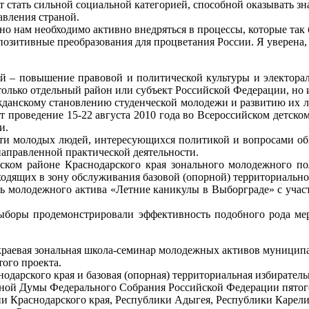
 стать сильной социальной категорией, способной оказывать зн
равления страной.
 нам необходимо активно внедряться в процессы, которые так 
позитивные преобразования для процветания России. Я уверена,
й – повышение правовой и политической культуры и электорал
 только отдельный район или субъект Российской Федерации, но
анскому становлению студенческой молодежи и развитию их лид
ет проведение 15-22 августа 2010 года во Всероссийском детск
и.
ости молодых людей, интересующихся политикой и вопросами 
аправленной практической деятельности.
ком районе Краснодарского края зонального молодежного по
одящих в зону обслуживания базовой (опорной) территориальн
ерь молодежного актива «Летние каникулы в Выборграде» с учас
 выборы продемонстрировали эффективность подобного рода ме
 краевая зональная школа-семинар молодежных активов муницип
ого проекта.
дарского края и базовая (опорная) территориальная избирател
нной Думы Федерального Собрания Российской Федерации пятог
 Краснодарского края, Республики Адыгея, Республики Карелия,