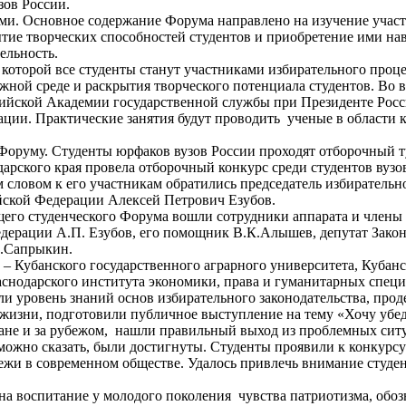
зов России.
. Основное содержание Форума направлено на изучение участн
ытие творческих способностей студентов и приобретение ими нав
ельность.
которой все студенты станут участниками избирательного проце
жной среде и раскрытия творческого потенциала студентов. Во 
сийской Академии государственной службы при Президенте Рос
рации. Практические занятия будут проводить ученые в области
 Форуму. Студенты юрфаков вузов России проходят отборочный т
дарского края провела отборочный конкурс среди студентов вузо
 словом к его участникам обратились председатель избиратель
йской Федерации Алексей Петрович Езубов.
щего студенческого Форума вошли сотрудники аппарата и члены 
ерации А.П. Езубов, его помощник В.К.Алышев, депутат Законо
А.Сапрыкин.
 – Кубанского государственного аграрного университета, Кубан
аснодарского института экономики, права и гуманитарных специ
ли уровень знаний основ избирательного законодательства, про
жизни, подготовили публичное выступление на тему «Хочу убед
ране и за рубежом, нашли правильный выход из проблемных сит
 можно сказать, были достигнуты. Студенты проявили к конкурс
жи в современном обществе. Удалось привлечь внимание студен
на воспитание у молодого поколения чувства патриотизма, об