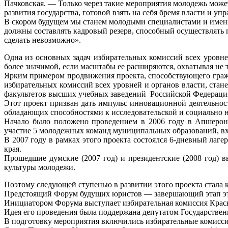
Пачковская. — Только через такие мероприятия молодежь может
развития государства, готовой взять на себя бремя власти и уп
В скором будущем мы станем молодыми специалистами и именно
должны составлять кадровый резерв, способный осуществлять 
сделать невозможно».
Одна из основных задач избирательных комиссий всех уровне
более значимой, если масштабы ее расширяются, охватывая не
Ярким примером продвижения проекта, способствующего гражд
избирательных комиссий всех уровней и органов власти, стан
факультетов высших учебных заведений Российской Федераци
Этот проект призван дать импульс инновационной деятельн
обладающих способностями к исследовательской и социально н
Начало было положено проведением в 2006 году в Апшеронс
участие 5 молодежных команд муниципальных образований, вх
В 2007 году в рамках этого проекта состоялся 6-дневный лаг
края.
Прошедшие думские (2007 год) и президентские (2008 год)
культуры молодежи.
Поэтому следующей ступенью в развитии этого проекта стала
Предстоящий Форум будущих юристов — завершающий этап эт
Инициатором Форума выступает избирательная комиссия Красно
Идея его проведения была поддержана депутатом Государстве
В подготовку мероприятия включились избирательные комиссии