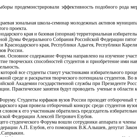
 выборы продемонстрировали эффективность подобного рода ме
 краевая зональная школа-семинар молодежных активов муницип
ого проекта.
дарского края и базовая (опорная) территориальная избирател
нной Думы Федерального Собрания Российской Федерации пятог
 Краснодарского края, Республики Адыгея, Республики Карелия,
зов России.
. Основное содержание Форума направлено на изучение участн
ытие творческих способностей студентов и приобретение ими нав
ельность.
которой все студенты станут участниками избирательного проце
жной среде и раскрытия творческого потенциала студентов. Во 
сийской Академии государственной службы при Президенте Рос
рации. Практические занятия будут проводить ученые в области
 Форуму. Студенты юрфаков вузов России проходят отборочный т
дарского края провела отборочный конкурс среди студентов вузо
 словом к его участникам обратились председатель избиратель
йской Федерации Алексей Петрович Езубов.
щего студенческого Форума вошли сотрудники аппарата и члены 
ерации А.П. Езубов, его помощник В.К.Алышев, депутат Законо
А.Сапрыкин.