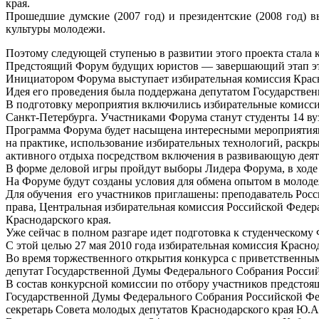
края.
Прошедшие думские (2007 год) и президентские (2008 год)
культуры молодежи.
Поэтому следующей ступенью в развитии этого проекта стала
Предстоящий Форум будущих юристов — завершающий этап эт
Инициатором Форума выступает избирательная комиссия Красно
Идея его проведения была поддержана депутатом Государстве
В подготовку мероприятия включились избирательные комиссии
Санкт-Петербурга. Участниками Форума станут студенты 14 ву
Программа Форума будет насыщена интересными мероприятиями
на практике, использование избирательных технологий, раскр
активного отдыха посредством включения в развивающую деят
В форме деловой игры пройдут выборы Лидера Форума, в ходе 
На Форуме будут созданы условия для обмена опытом в молоде
Для обучения его участников приглашены: преподаватель Рос
права, Центральная избирательная комиссия Российской Феде
Краснодарского края.
Уже сейчас в полном разгаре идет подготовка к студенческому
С этой целью 27 мая 2010 года избирательная комиссия Красно
Во время торжественного открытия конкурса с приветственным
депутат Государственной Думы Федерального Собрания Росси
В состав конкурсной комиссии по отбору участников предстоя
Государственной Думы Федерального Собрания Российской Фед
секретарь Совета молодых депутатов Краснодарского края Ю.