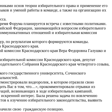
иками основ теории избирательного права и применение его
ыков и умений работы в команде, а также на организацию их
сса.
время Форума планируется встреча с известными политиками.
сийской Федерации, занимающийся вопросом избирательного
 коммуникативных отношений и избирательная комиссия
ур, по результатам которого формируются команды.
в Краснодарского края.
ной комиссии Краснодарского края Вера Федоровна Галушко и
избирательной комиссии Краснодарского края, депутат
дательного Собрания Краснодарского края четвертого созыва,
ского государственного университета, Сочинского
альностей.
демонстрировали видеоролик, в котором отразили свою
ить Вас в том, что…», прокомментировали отрывки из
уаций, возникающих в ходе избирательных кампаний.
у искренний интерес. Была решена задача по вовлечению
тов к изучению избирательного законодательства, выявить
означили свою гражданскую позицию.