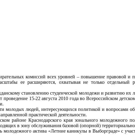
бирательных комиссий всех уровней – повышение правовой и п
масштабы ее расширяются, охватывая не только отдельный
анскому становлению студенческой молодежи и развитию их лид
ет проведение 15-22 августа 2010 года во Всероссийском детск
и.
ости молодых людей, интересующихся политикой и вопросами 
аправленной практической деятельности.
ком районе Краснодарского края зонального молодежного по
одящих в зону обслуживания базовой (опорной) территориальн
ерь молодежного актива «Летние каникулы в Выборграде» с учас