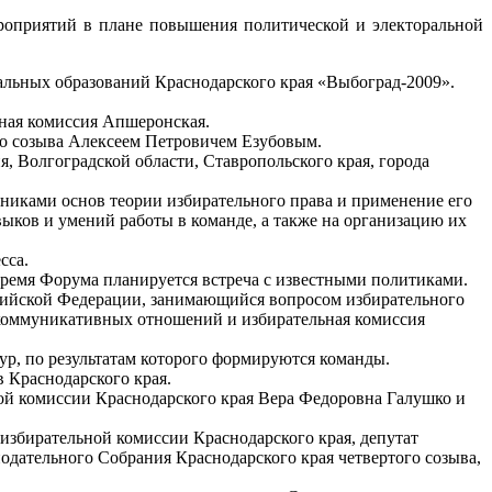
роприятий в плане повышения политической и электоральной
альных образований Краснодарского края «Выбоград-2009».
ьная комиссия Апшеронская.
о созыва Алексеем Петровичем Езубовым.
 Волгоградской области, Ставропольского края, города
иками основ теории избирательного права и применение его
ыков и умений работы в команде, а также на организацию их
сса.
время Форума планируется встреча с известными политиками.
сийской Федерации, занимающийся вопросом избирательного
 коммуникативных отношений и избирательная комиссия
ур, по результатам которого формируются команды.
в Краснодарского края.
ной комиссии Краснодарского края Вера Федоровна Галушко и
избирательной комиссии Краснодарского края, депутат
дательного Собрания Краснодарского края четвертого созыва,