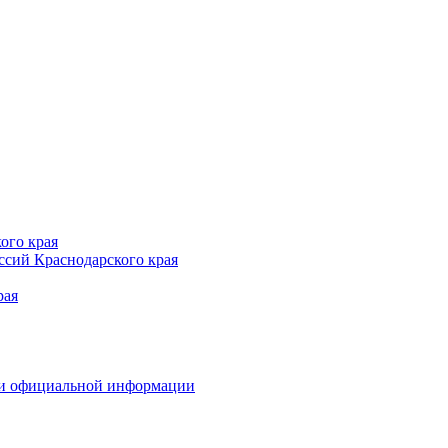
ого края
сий Краснодарского края
рая
 и официальной информации