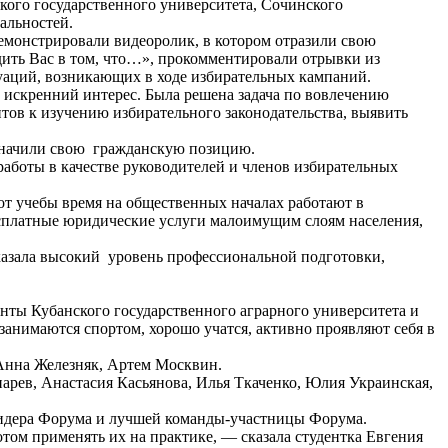
ского государственного университета, Сочинского
альностей.
демонстрировали видеоролик, в котором отразили свою
ить Вас в том, что…», прокомментировали отрывки из
уаций, возникающих в ходе избирательных кампаний.
у искренний интерес. Была решена задача по вовлечению
тов к изучению избирательного законодательства, выявить
означили свою гражданскую позицию.
аботы в качестве руководителей и членов избирательных
 от учебы время на общественных началах работают в
сплатные юридические услуги малоимущим слоям населения,
оказала высокий уровень профессиональной подготовки,
енты Кубанского государственного аграрного университета и
анимаются спортом, хорошо учатся, активно проявляют себя в
Анна Железняк, Артем Москвин.
арев, Анастасия Касьянова, Илья Ткаченко, Юлия Украинская,
 Лидера Форума и лучшей команды-участницы Форума.
отом применять их на практике, — сказала студентка Евгения