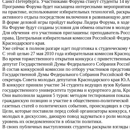
Санкт-Петербурга. Участниками Форума станут студенты 14 ву
Программа Форума будет насыщена интересными мероприятиями
на практике, использование избирательных технологий, раскр
активного отдыха посредством включения в развивающую деят
В форме деловой игры пройдут выборы Лидера Форума, в ходе 
На Форуме будут созданы условия для обмена опытом в молоде
Для обучения его участников приглашены: преподаватель Рос
права, Центральная избирательная комиссия Российской Феде
Краснодарского края.
Уже сейчас в полном разгаре идет подготовка к студенческому
С этой целью 27 мая 2010 года избирательная комиссия Красно
Во время торжественного открытия конкурса с приветственным
депутат Государственной Думы Федерального Собрания Росси
В состав конкурсной комиссии по отбору участников предстоя
Государственной Думы Федерального Собрания Российской Фед
секретарь Совета молодых депутатов Краснодарского края Ю.
В конкурсе приняли участие 34 студента ведущих вузов Кубани
государственного университета туризма и курортного дела, Кр
Они выполнили задания 5 туров: методом тестирования показа
гражданскую позицию и участие в общественно-политической 
газетных статей о политических событиях, происходящих в ст
Цели, которые поставили перед собой организаторы конкурса,
молодых в дискуссию, дающую повод задуматься о роли молоде
уровень их осведомленности в области политики.
В своих публичных выступлениях студенты раскрыли взгляды 