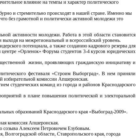
ачительное влияние на темпы и характер политического
бурно и стремительно происходят в нашей стране. Именно мы
 что без грамотной и политически активной молодежи это
ьной активности молодежи. Работа в этой области становится
 и выходя на межрегиональный и всероссийский уровень.
ерского потенциала, а также созданию кадрового резерва для
ом центре «Орленок» Форума студентов 3-4 курсов юридических
общественной жизни, проявляющих гражданскую инициативу и
литического фестиваля «Строим Выборград». В нем приняли
ой избирательной комиссии Апшеронская.
тием студенческих команд из города и районов Краснодарского
роприятий в плане повышения политической и электоральной
альных образований Краснодарского края «Выбоград-2009».
ьная комиссия Апшеронская.
о созыва Алексеем Петровичем Езубовым.
 Волгоградской области, Ставропольского края, города