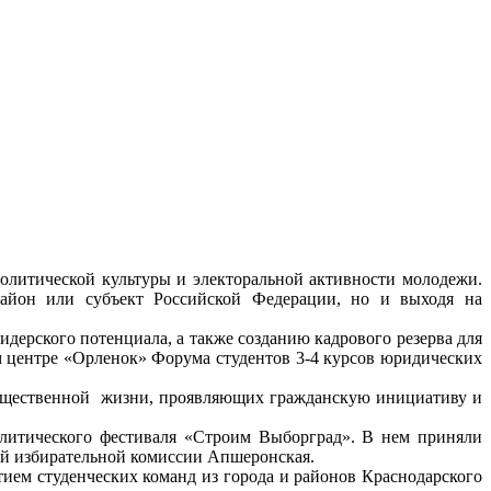
олитической культуры и электоральной активности молодежи.
 район или субъект Российской Федерации, но и выходя на
ерского потенциала, а также созданию кадрового резерва для
ом центре «Орленок» Форума студентов 3-4 курсов юридических
общественной жизни, проявляющих гражданскую инициативу и
литического фестиваля «Строим Выборград». В нем приняли
ой избирательной комиссии Апшеронская.
тием студенческих команд из города и районов Краснодарского