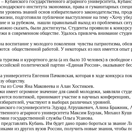
 – Кубанского государственного аграрного университета, Кубан
аснодарского института экономики, права и гуманитарных специ
ли уровень знаний основ избирательного законодательства, про
жизни, подготовили публичное выступление на тему «Хочу убед
ране и за рубежом, нашли правильный выход из проблемных сит
 можно сказать, были достигнуты. Студенты проявили к конкурс
жи в современном обществе. Удалось привлечь внимание студен
на воспитание у молодого поколения чувства патриотизма, об
ются общественной работой. У некоторых из них имеется опыт р
 туризма и курортного дела (а их было 10 человек) в свободное
ссийской политической партии «Единая Россия», оказывают бе
а университета Евгения Пачковская, которая в ходе конкурса п
зу обществу.
нты из Сочи Яна Маковеева и Алан Хостикоев.
жи имеет огромное значение для самой молодежи, заявляли студ
уются политикой, принимают участие в научных конференциях, з
збирателей, участвуют в выборах различных уровней.
анского госуниверситета Эдуард Атрушкевич, Алина Бражник, 
ственного аграрного университета Максим Бурлак, Михаил Кушн
емии государственной службы Ольга Усанова.
 представлять Кубань. Им будет дано право бороться за звание
иками из других вузов России, получить новые знания, чтобы п