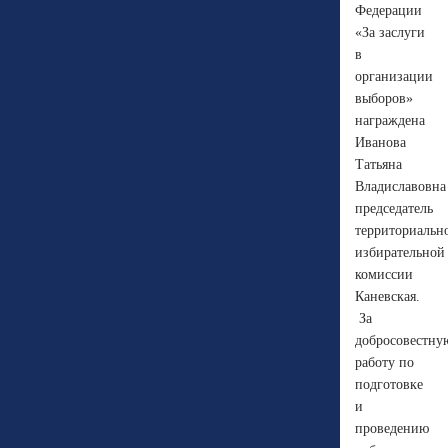
Федерации
«За заслуги
в
организации
выборов»
награждена
Иванова
Татьяна
Владиславовна
председатель
территориальн
избирательной
комиссии
Каневская.
За
добросовестну
работу по
подготовке
и
проведению