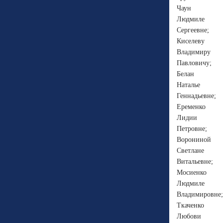
Чаун
Людмиле
Сергеевне;
Киселеву
Владимиру
Павловичу;
Белан
Наталье
Геннадьевне;
Еременко
Лидии
Петровне;
Ворониной
Светлане
Витальевне;
Мосиенко
Людмиле
Владимировне;
Ткаченко
Любови