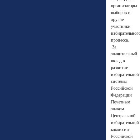
организаторы
выборов и
другие
участники
избирательног
процесса.
За
значительный
вклад в
развитие
избирательной
системы
Российской
Федерации
Почетным
знаком
Центральной
избирательной
комиссии
Российской