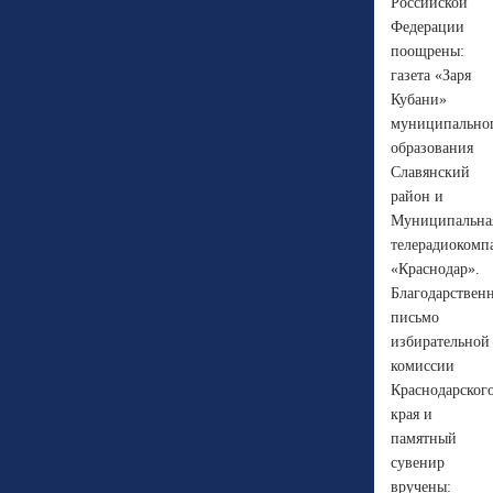
Российской
Федерации
поощрены:
газета «Заря
Кубани»
муниципально
образования
Славянский
район и
Муниципальна
телерадиокомп
«Краснодар».
Благодарствен
письмо
избирательной
комиссии
Краснодарског
края и
памятный
сувенир
вручены: