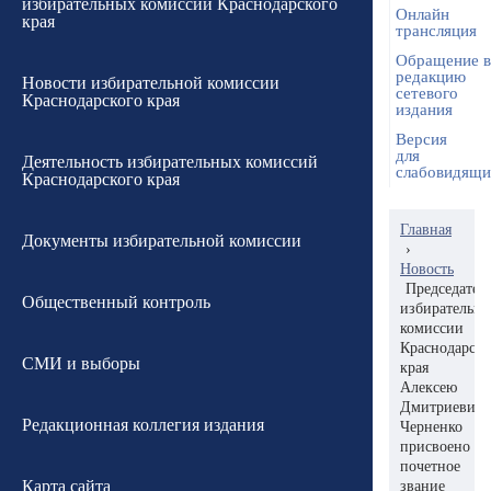
избирательных комиссий Краснодарского
Онлайн
края
трансляция
Обращение в
редакцию
Новости избирательной комиссии
сетевого
Краснодарского края
издания
Версия
для
Деятельность избирательных комиссий
слабовидящ
Краснодарского края
Главная
Документы избирательной комиссии
›
Новость
Председател
Общественный контроль
избирательн
комиссии
Краснодарско
СМИ и выборы
края
Алексею
Дмитриевичу
Редакционная коллегия издания
Черненко
присвоено
почетное
Карта сайта
звание