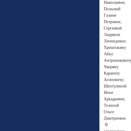
Николаевне;
Польской
Галине
Петровне;
Сергеевой
Людмиле
Леонидовне;
Хриштакяну
Айку
Антрониковичу
Чакряну
Карапету
Агоповичу;
Шептулиной
Инне
Аркадьевне;
Телиной
Ольге
Дмитриевне.
В