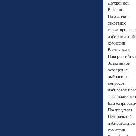
Дружбиной
Евгении
Николаевне
секретарю
территориальн
избирательной
комиссии
Восточная г.
Новороссийска
За активное
освещение
выборов и
вопросов
избирательног
законодательст
Благодарность
Председателя
Центральной
избирательной
комиссии