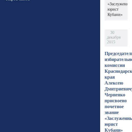
«Заслуженны
юрист
Кубани»
30
декабря
2015
Председате
избирательн
комиссии
Краснодарск
края
Алексею
Дмитриевич
Черненко
присвоено
почетное
звание
«Заслуженн
юрист
Кубани»