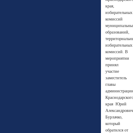
края,
избирательных
комиссий
муниципальны
образований,
территориальн
избирательных
комиссий. В
мероприятии
принял
участие
заместитель
главы
администраци
Краснодарског
края Юрий
Александрови
Бурлачко,
который
обратился от