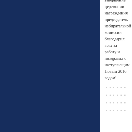
завершение
церемонии
награждения
председатель
избирательной
комиссии
благодарил
всех за
работу и
поздравил с
наступающим
Новым 2016
годом!