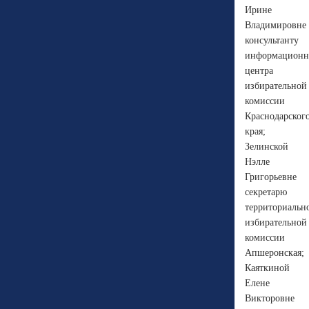
Ирине
Владимировне
консультанту
информационн
центра
избирательной
комиссии
Краснодарског
края;
Зелинской
Нэлле
Григорьевне
секретарю
территориальн
избирательной
комиссии
Апшеронская;
Каяткиной
Елене
Викторовне