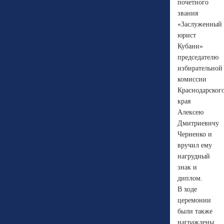
почетного
звания
«Заслуженный
юрист
Кубани»
председателю
избирательной
комиссии
Краснодарског
края
Алексею
Дмитриевичу
Черненко и
вручил ему
нагрудный
знак и
диплом.
В ходе
церемонии
были также
награждены