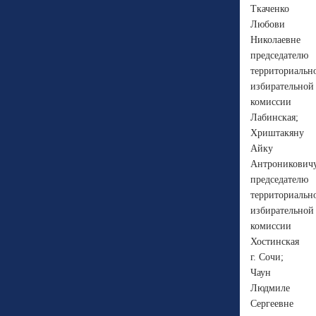
Ткаченко
Любови
Николаевне
председателю
территориальн
избирательной
комиссии
Лабинская;
Хриштакяну
Айку
Антроникович
председателю
территориальн
избирательной
комиссии
Хостинская
г. Сочи;
Чаун
Людмиле
Сергеевне