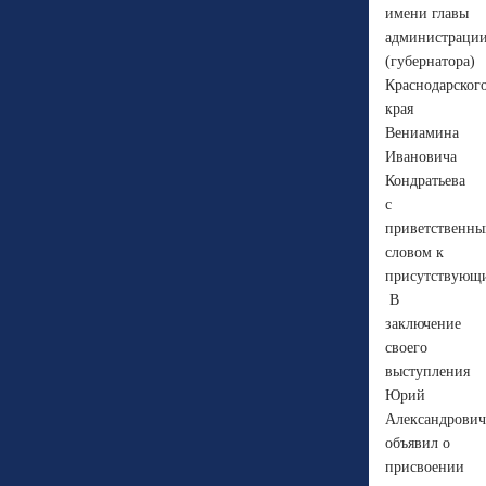
имени главы
администраци
(губернатора)
Краснодарског
края
Вениамина
Ивановича
Кондратьева
с
приветственн
словом к
присутствующ
В
заключение
своего
выступления
Юрий
Александрович
объявил о
присвоении