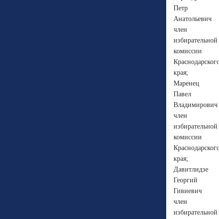
Петр
Анатольевич
член
избирательной
комиссии
Краснодарског
края;
Маренец
Павел
Владимирович
член
избирательной
комиссии
Краснодарског
края;
Давитлидзе
Георгий
Гивиевич
член
избирательной