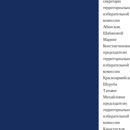
секретарю
территориальн
избирательной
комиссии
Абинская;
Шабановой
Марине
Константиновн
председателю
территориальн
избирательной
комиссии
Красноармейск
Шуруба
Татьяне
Михайловне
председателю
территориальн
избирательной
комиссии
Карасунская