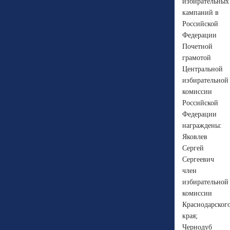
избирательных
кампаний в
Российской
Федерации
Почетной
грамотой
Центральной
избирательной
комиссии
Российской
Федерации
награждены:
Яковлев
Сергей
Сергеевич
член
избирательной
комиссии
Краснодарског
края;
Чернодуб