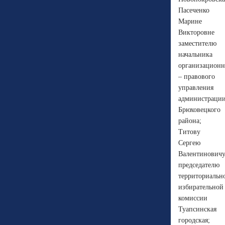
Пасеченко
Марине
Викторовне
заместителю
начальника
организационн
– правового
управления
администраци
Брюховецкого
района;
Титову
Сергею
Валентинович
председателю
территориальн
избирательной
комиссии
Туапсинская
городская;