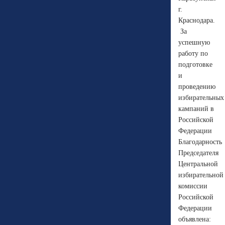
г.
Краснодара.
За
успешную
работу по
подготовке
и
проведению
избирательных
кампаний в
Российской
Федерации
Благодарность
Председателя
Центральной
избирательной
комиссии
Российской
Федерации
объявлена: