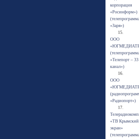
корпорация
«Росинформ»)
(телепрограмм
«Заря»)
15.
ООО
«ЮГМЕДИАТ
(телепрограмм
«Телепорт – 33
канал»)
16.
ООО
«ЮГМЕДИАТ
(радиопрограм
«Радиопорт»)
17.
Телерадиокомп
«ТВ Крымский
экран»
(телепрограмм