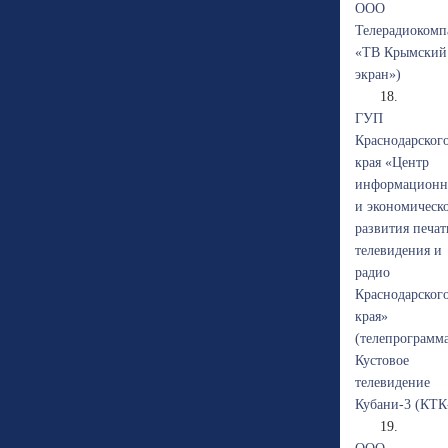
ООО
Телерадиокомп
«ТВ Крымский
экран»)
18.
ГУП
Краснодарског
края «Центр
информационн
и экономическ
развития печат
телевидения и
радио
Краснодарског
края»
(телепрограмм
Кустовое
телевидение
Кубани-3 (КТК
19.