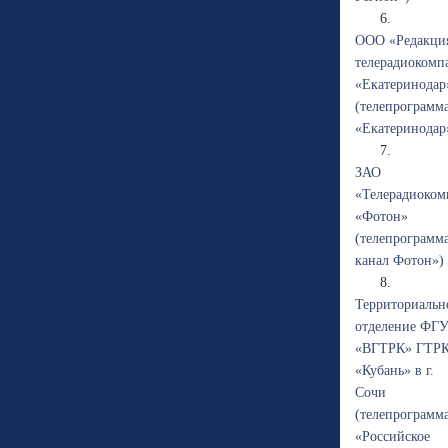
6.
ООО «Редакци
телерадиокомп
«Екатеринодар
(телепрограмм
«Екатеринодар
7.
ЗАО
«Телерадиоком
«Фотон»
(телепрограмм
канал Фотон»)
8.
Территориальн
отделение ФГ
«ВГТРК» ГТР
«Кубань» в г.
Сочи
(телепрограмм
«Российское