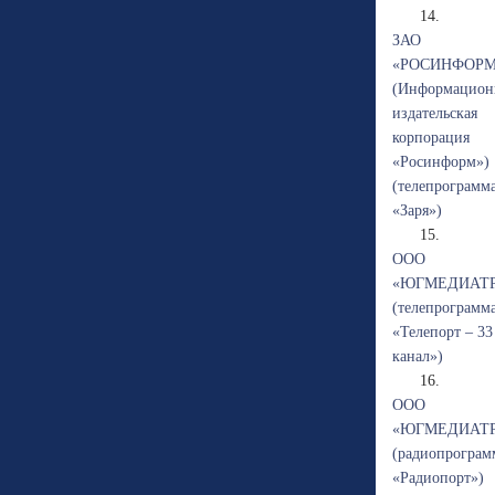
14.
ЗАО
«РОСИНФОРМ
(Информацион
издательская
корпорация
«Росинформ»)
(телепрограмм
«Заря»)
15.
ООО
«ЮГМЕДИАТ
(телепрограмм
«Телепорт – 33
канал»)
16.
ООО
«ЮГМЕДИАТ
(радиопрограм
«Радиопорт»)