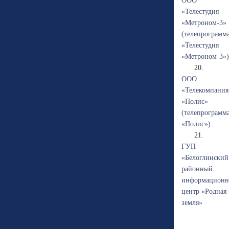
ООО
«Телестудия
«Метроном-3»
(телепрограмм
«Телестудия
«Метроном-3»)
20.
ООО
«Телекомпания
«Полис»
(телепрограмм
«Полис»)
21.
ГУП
«Белоглинский
районный
информацион
центр «Родная
земля»