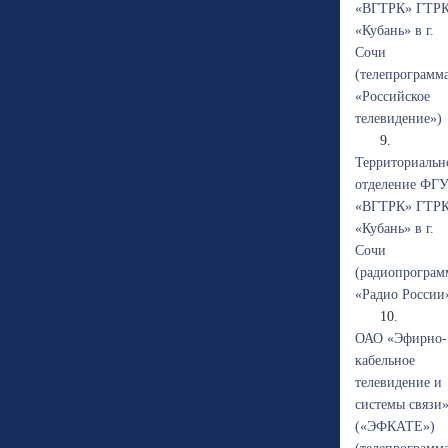
«ВГТРК» ГТР
«Кубань» в г.
Сочи
(телепрограмм
«Российское
телевидение»)
9.
Территориальн
отделение ФГ
«ВГТРК» ГТР
«Кубань» в г.
Сочи
(радиопрограм
«Радио России
10.
ОАО «Эфирно-
кабельное
телевидение и
системы связи
(«ЭФКАТЕ»)