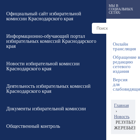
МЫ В
СОЦИАЛЬНЫХ
СЕТЯХ:
Официальный сайт избирательной
комиссии Краснодарского края
Информационно-обучающий портал
избирательных комиссий Краснодарского
Онлайн
края
трансляция
Обращение в
редакцию
Новости избирательной комиссии
сетевого
Краснодарского края
издания
Версия
для
Деятельность избирательных комиссий
слабовидящ
Краснодарского края
Главная
Документы избирательной комиссии
›
Новость
РЕЗУЛЬТА
Общественный контроль
ЖЕРЕБЬЕВК