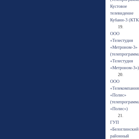
Кустовое
телевидение
Кубани-3 (КТК
19.
ООО
«Телестудия
«Метроном-3»
(телепрограмм
«Телестудия
«Метроном-3»)
20.
ООО
«Телекомпания
«Полис»
(телепрограмм
«Полис»)
21.
ГУП
«Белоглинский
районный