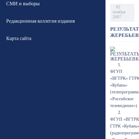
СМИ и выборы
02
ноября
2007
Редакционная коллегия издания
РЕЗУЛЬТА
ЖЕРЕБЬЕВ
Карта сайта
1.
ФГУП
«ВГТРК» ГТР
«Кубань»
(телепрограмм
«Российское
телевидение»)
2.
ФГУП «ВГТРК
ГТРК «Кубань
(радиопрограм