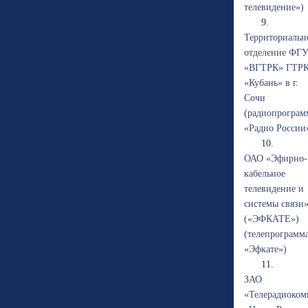
телевидение»)
9.
Территориальн
отделение ФГ
«ВГТРК» ГТР
«Кубань» в г.
Сочи
(радиопрограм
«Радио России
10.
ОАО «Эфирно-
кабельное
телевидение и
системы связи
(«ЭФКАТЕ»)
(телепрограмм
«Эфкате»)
11.
ЗАО
«Телерадиоком