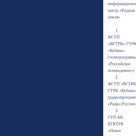
информацион
центр «Родная
земля»
1.
ФГУП
«ВГТРК» ГТР
«Кубань»
(телепрограмм
«Российское
телевидение»)
2.
ФГУП «ВГТРК
ГТРК «Кубань
(радиопрограм
«Радио России
3.
ГУП КК
КГКТРК
«Новое