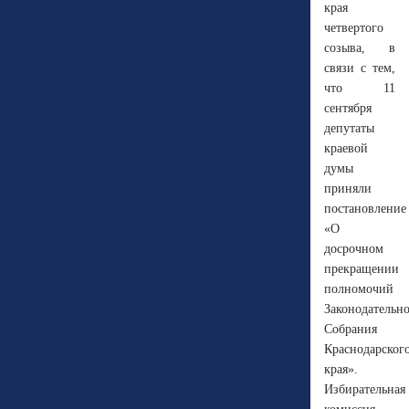
края
четвертого
созыва, в
связи с тем,
что 11
сентября
депутаты
краевой
думы
приняли
постановление
«О
досрочном
прекращении
полномочий
Законодательн
Собрания
Краснодарског
края».
Избирательная