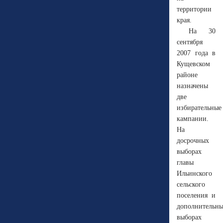
территории
края.
На 30
сентября
2007 года в
Кущевском
районе
назначены
две
избирательные
кампании.
На
досрочных
выборах
главы
Ильинского
сельского
поселения и
дополнительн
выборах