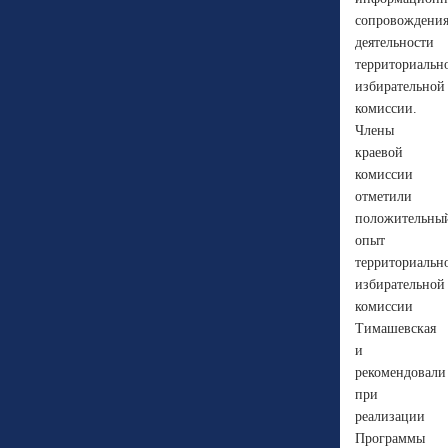
сопровождени
деятельности
территориальн
избирательной
комиссии.
Члены
краевой
комиссии
отметили
положительны
опыт
территориальн
избирательной
комиссии
Тимашевская
и
рекомендовали
при
реализации
Программы