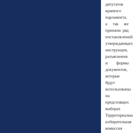
депутатов
краевого
парламента,
а так же
приняли ряд
постановлений
утверждающих
инструкции,
разъяснения
и формы
документов,
которые
будут
использованы
на
предстоящих
выборах.
Территориальн
избирательная
комиссия