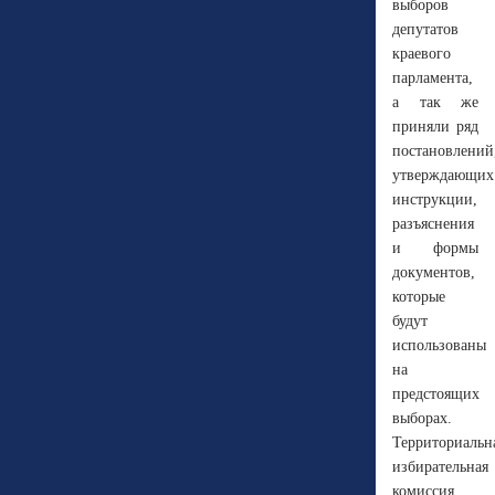
выборов
депутатов
краевого
парламента,
а так же
приняли ряд
постановлений
утверждающих
инструкции,
разъяснения
и формы
документов,
которые
будут
использованы
на
предстоящих
выборах.
Территориальн
избирательная
комиссия