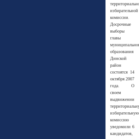
территориальн
избирательной
комиссии.
Досрочные
выборы
главы
муниципально
образования
Динской
район
состоятся 14
октября 2007
года. О
своем
выдвижении
территориальн
избирательную
комиссию
уведомили 6
кандидатов,