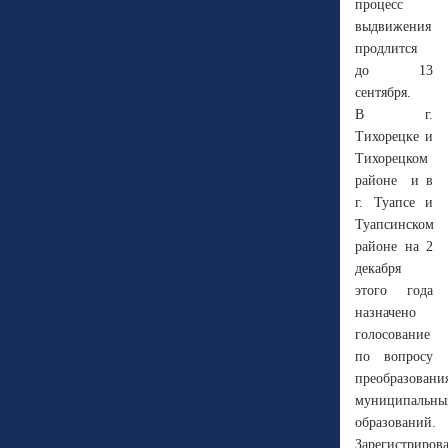
процесс
выдвижения
продлится
до 13
сентября.
В г.
Тихорецке и
Тихорецком
районе и в
г. Туапсе и
Туапсинском
районе на 2
декабря
этого года
назначено
голосование
по вопросу
преобразовани
муниципальны
образований.
Зарегистриров