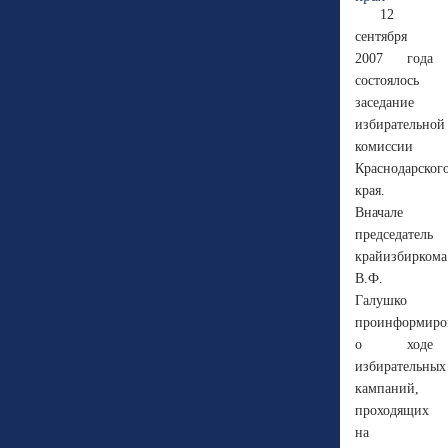
12
сентября
2007 года
состоялось
заседание
избирательной
комиссии
Краснодарског
края.
Вначале
председатель
крайизбиркома
В.Ф.
Галушко
проинформиро
о ходе
избирательных
кампаний,
проходящих
на