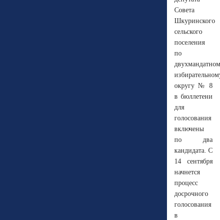
Совета
Шкуринского
сельского
поселения
по
двухмандатно
избирательном
округу № 8
в бюллетени
для
голосования
включены
по два
кандидата. С
14 сентября
начнется
процесс
досрочного
голосования
в