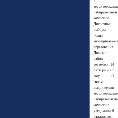
в
территориальн
избирательной
комиссии.
Досрочные
выборы
главы
муниципально
образования
Динской
район
состоятся 14
октября 2007
года. О
своем
выдвижении
территориальн
избирательную
комиссию
уведомили 6
кандидатов,