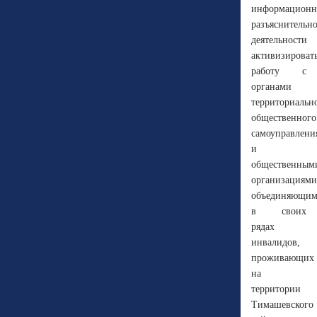
информационн
разъяснительн
деятельности
активизироват
работу с
органами
территориальн
общественного
самоуправлени
и
общественным
организациями
объединяющи
в своих
рядах
инвалидов,
проживающих
на
территории
Тимашевского