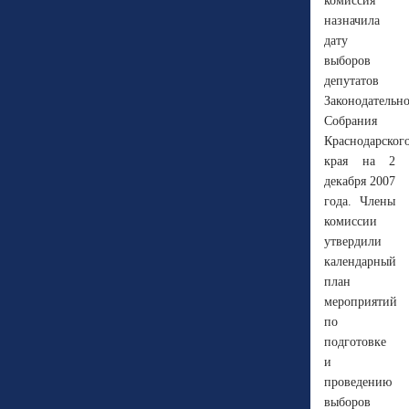
комиссия
назначила
дату
выборов
депутатов
Законодательн
Собрания
Краснодарског
края на 2
декабря 2007
года. Члены
комиссии
утвердили
календарный
план
мероприятий
по
подготовке
и
проведению
выборов