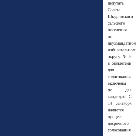
депутата
Совета
Шкуринского
сельского
поселения
по
двухмандатно
избирательном
округу № 8
в бюллетени
для
голосования
включены
по два
кандидата. С
14 сентября
начнется
процесс
досрочного
голосования