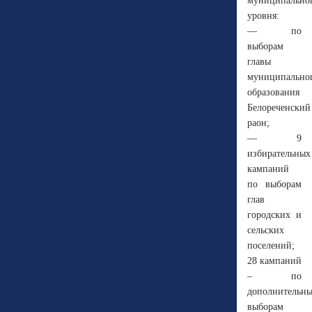
муниципально
уровня:
— по
выборам
главы
муниципально
образования
Белореченский
раон;
— 9
избирательных
кампаний
по выборам
глав
городских и
сельских
поселений;
28 кампаний
– по
дополнительн
выборам