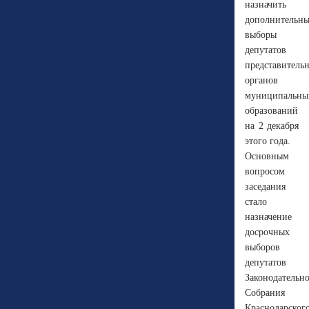
назначить
дополнительны
выборы
депутатов
представитель
органов
муниципальны
образований
на 2 декабря
этого года.
Основным
вопросом
заседания
стало
назначение
досрочных
выборов
депутатов
Законодательн
Собрания
Краснодарског