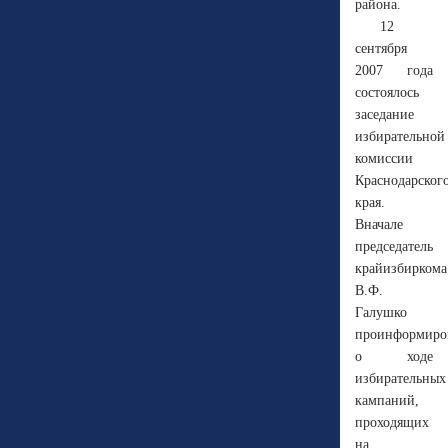
района.
12
сентября
2007 года
состоялось
заседание
избирательной
комиссии
Краснодарског
края.
Вначале
председатель
крайизбиркома
В.Ф.
Галушко
проинформиро
о ходе
избирательных
кампаний,
проходящих
на