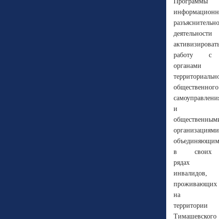
Программы
информационн
разъяснительн
деятельности
активизироват
работу с
органами
территориальн
общественного
самоуправлени
и
общественным
организациями
объединяющи
в своих
рядах
инвалидов,
проживающих
на
территории
Тимашевского