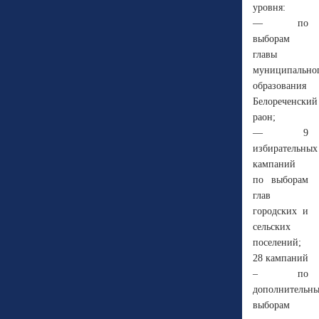
уровня:
— по
выборам
главы
муниципально
образования
Белореченский
раон;
— 9
избирательных
кампаний
по выборам
глав
городских и
сельских
поселений;
28 кампаний
– по
дополнительн
выборам