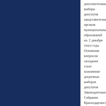
дополнительны
выборы
депутатов
представитель
органов
муниципальны
образований
на 2 декабря
этого года.
Основным
вопросом
заседания
стало
назначение
досрочных
выборов
депутатов
Законодательн
Собрания
Краснодарског