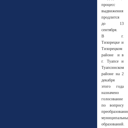
процесс
выдвижения
продлится
до 13
сентября.
В г.
Тихорецке и
Тихорецком
районе и в
г. Туапсе и
Туапсинском
районе на 2
декабря
этого года
назначено
голосование
по вопросу
преобразовани
муниципальны
образований.