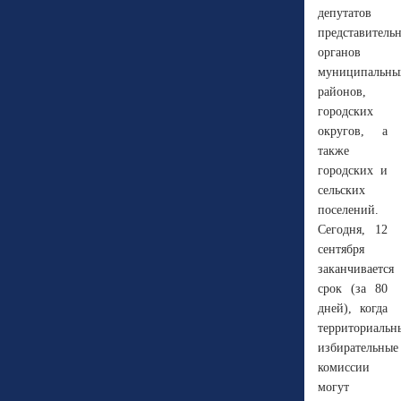
депутатов
представитель
органов
муниципальны
районов,
городских
округов, а
также
городских и
сельских
поселений.
Сегодня, 12
сентября
заканчивается
срок (за 80
дней), когда
территориальн
избирательные
комиссии
могут