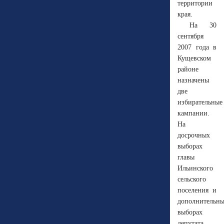
территории
края.
На 30
сентября
2007 года в
Кущевском
районе
назначены
две
избирательные
кампании.
На
досрочных
выборах
главы
Ильинского
сельского
поселения и
дополнительн
выборах
депутата