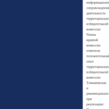
информационн
сопровождени
деятельности
территориальн
избирательной
комиссии.
Члены
краевой
комиссии
отметили
положительны
опыт
территориальн
избирательной
комиссии
Тимашевская
и
рекомендовали
при
реализации