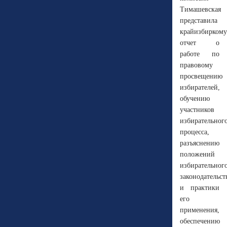
Тимашевская
представила
крайизбиркому
отчет о
работе по
правовому
просвещению
избирателей,
обучению
участников
избирательног
процесса,
разъяснению
положений
избирательног
законодательст
и практики
его
применения,
обеспечению