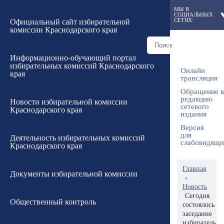
МЫ В
СОЦИАЛЬНЫХ
СЕТЯХ:
Официальный сайт избирательной
комиссии Краснодарского края
Информационно-обучающий портал
избирательных комиссий Краснодарского
Онлайн
края
трансляция
Обращение в
редакцию
Новости избирательной комиссии
сетевого
Краснодарского края
издания
Версия
для
Деятельность избирательных комиссий
слабовидящ
Краснодарского края
Главная
Документы избирательной комиссии
›
Новость
Сегодня
Общественный контроль
состоялось
заседание
избирательн