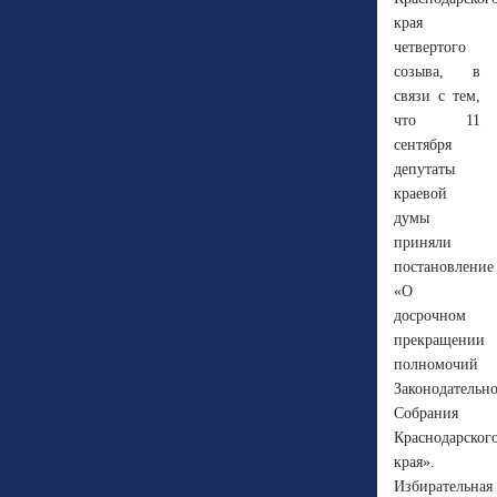
края
четвертого
созыва, в
связи с тем,
что 11
сентября
депутаты
краевой
думы
приняли
постановление
«О
досрочном
прекращении
полномочий
Законодательн
Собрания
Краснодарског
края».
Избирательная