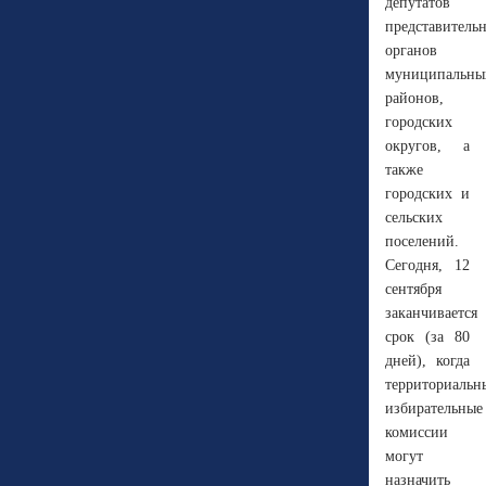
депутатов
представитель
органов
муниципальны
районов,
городских
округов, а
также
городских и
сельских
поселений.
Сегодня, 12
сентября
заканчивается
срок (за 80
дней), когда
территориальн
избирательные
комиссии
могут
назначить