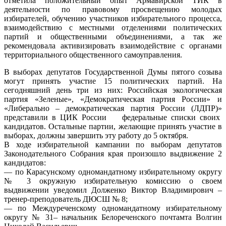
отметила положительный опыт Армавирской ТИК в
деятельности по правовому просвещению молодых
избирателей, обучению участников избирательного процесса,
взаимодействию с местными отделениями политических
партий и общественными объединениями, а так же
рекомендовала активизировать взаимодействие с органами
территориального общественного самоуправления.
В выборах депутатов Государственной Думы пятого созыва
могут принять участие 15 политических партий. На
сегодняшний день три из них: Российская экологическая
партия «Зеленые», «Демократическая партия России» и
«Либерально – демократическая партия России (ЛДПР)»
представили в ЦИК России федеральные списки своих
кандидатов. Остальные партии, желающие принять участие в
выборах, должны завершить эту работу до 5 октября.
В ходе избирательной кампании по выборам депутатов
Законодательного Собрания края произошло выдвижение 2
кандидатов:
— по Карасунскому одномандатному избирательному округу
№ 3 окружную избирательную комиссию о своем
выдвижении уведомил Долженко Виктор Владимирович –
тренер-преподователь ДЮСШ № 8;
— по Междуреченскому одномандатному избирательному
округу № 31– начальник Белореченского почтамта Волгин