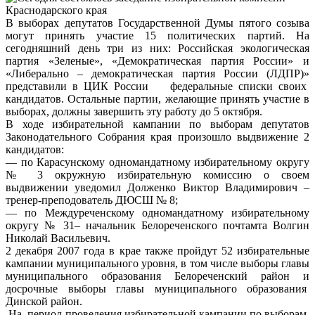
В выборах депутатов Государственной Думы пятого созыва
могут принять участие 15 политических партий. На
сегодняшний день три из них: Российская экологическая
партия «Зеленые», «Демократическая партия России» и
«Либерально – демократическая партия России (ЛДПР)»
представили в ЦИК России федеральные списки своих
кандидатов. Остальные партии, желающие принять участие в
выборах, должны завершить эту работу до 5 октября.
В ходе избирательной кампании по выборам депутатов
Законодательного Собрания края произошло выдвижение 2
кандидатов:
— по Карасунскому одномандатному избирательному округу
№ 3 окружную избирательную комиссию о своем
выдвижении уведомил Долженко Виктор Владимирович –
тренер-преподователь ДЮСШ № 8;
— по Междуреченскому одномандатному избирательному
округу № 31– начальник Белореченского почтамта Волгин
Николай Васильевич.
2 декабря 2007 года в крае также пройдут 52 избирательные
кампании муниципального уровня, в том числе выборы главы
муниципального образования Белореченский район и
досрочные выборы главы муниципального образования
Динской район.
На период проведения избирательной кампании по выборам