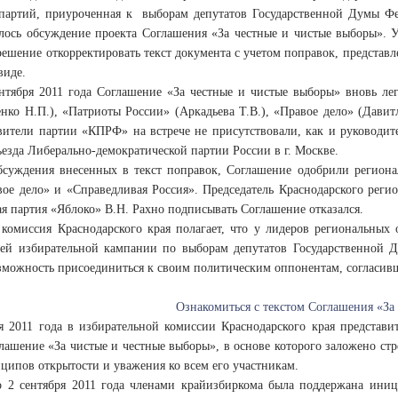
партий, приуроченная к выборам депутатов Государственной Думы Фед
ялось обсуждение проекта Соглашения «За честные и чистые выборы».
ешение откорректировать текст документа с учетом поправок, представ
виде.
ентября 2011 года Соглашение «За честные и чистые выборы» вновь ле
енко Н.П.), «Патриоты России» (Аркадьева Т.В.), «Правое дело» (Давит
авители партии «КПРФ» на встрече не присутствовали, как и руководи
ъезда Либерально-демократической партии России в г. Москве.
обсуждения внесенных в текст поправок, Соглашение одобрили регион
вое дело» и «Справедливая Россия». Председатель Краснодарского реги
я партия «Яблоко» В.Н. Рахно подписывать Соглашение отказался.
 комиссия Краснодарского края полагает, что у лидеров региональных
ей избирательной кампании по выборам депутатов Государственной 
озможность присоединиться к своим политическим оппонентам, согла
Ознакомиться с текстом Соглашения «За
ря 2011 года в избирательной комиссии Краснодарского края представ
лашение «За чистые и честные выборы», в основе которого заложено ст
ципов открытости и уважения ко всем его участникам.
 2 сентября 2011 года членами крайизбиркома была поддержана иници