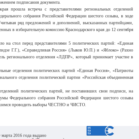
ожением подписания документа.
 края прошла встреча с представителями региональных отделений
ерального собрания Российской Федерации шестого созыва, в ходе
 Учитывая ряд предложений и дополнений, высказанных партийцами,
ленных в избирательную комиссию Краснодарского края до 12 сентября
гло на стол перед представителями 5 политических партий: «Единая
лидзе Г.Г.), «Справедливая Россия» (Лыков Ю.П.) и «Яблоко» (Рахно
тель регионального отделения «ЛДПР», который принимает участие в
альные отделения политических партий «Единая Россия», «Патриоты
онального отделения политической партии «Российская объединенная
 отделений политических партий, не поставивших свои подписи, на
Думы Федерального собрания Российской Федерации шестого созыва
сившимся проводить выборы ЧЕСТНО и ЧИСТО.
 марта 2016 года выдано