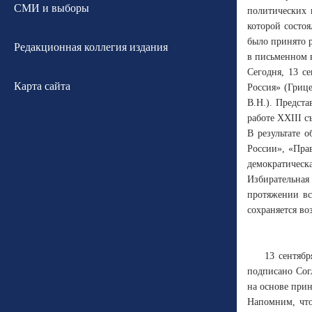
СМИ и выборы
политических 
которой состо
было принято р
Редакционная коллегия издания
в письменном 
Сегодня, 13 с
Карта сайта
Россия» (Гриц
В.Н.). Предст
работе ХХIII с
В результате 
России», «Пра
демократическа
Избирательная
протяжении вс
сохраняется в
13 сентяб
подписано Сог
на основе прин
Напомним, что