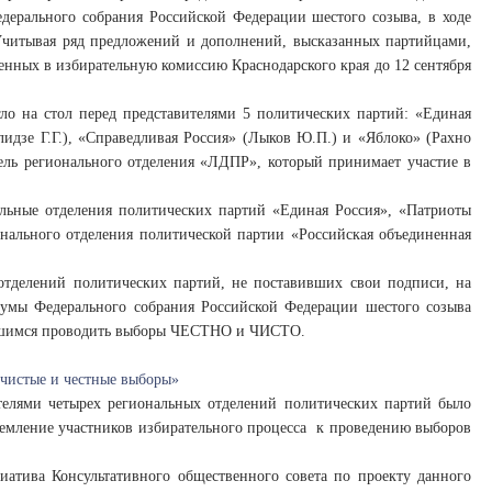
ерального собрания Российской Федерации шестого созыва, в ходе
 Учитывая ряд предложений и дополнений, высказанных партийцами,
ленных в избирательную комиссию Краснодарского края до 12 сентября
гло на стол перед представителями 5 политических партий: «Единая
лидзе Г.Г.), «Справедливая Россия» (Лыков Ю.П.) и «Яблоко» (Рахно
тель регионального отделения «ЛДПР», который принимает участие в
альные отделения политических партий «Единая Россия», «Патриоты
онального отделения политической партии «Российская объединенная
 отделений политических партий, не поставивших свои подписи, на
Думы Федерального собрания Российской Федерации шестого созыва
сившимся проводить выборы ЧЕСТНО и ЧИСТО.
 чистые и честные выборы»
ителями четырех региональных отделений политических партий было
ремление участников избирательного процесса к проведению выборов
атива Консультативного общественного совета по проекту данного