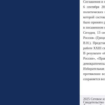
Соглашения и 
6 сентября 20
политических 
которой состо
было принято р
в письменном 
Сегодня, 13 с
Россия» (Гриц
В.Н.). Предст
работе ХХIII с
В результате 
России», «Пра
демократическа
Избирательная
протяжении вс
сохраняется в
2025 Сетевое и
Свидетельство 