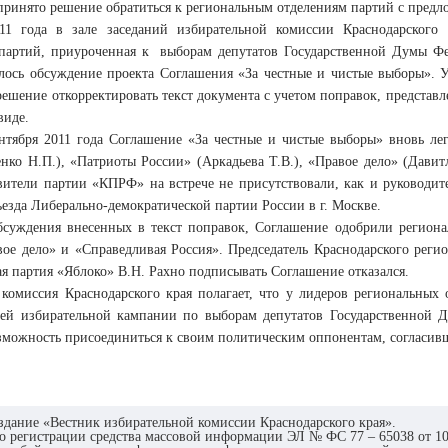
принято решение обратиться к региональным отделениям партий с предл
11 года в зале заседаний избирательной комиссии Краснодарского
партий, приуроченная к выборам депутатов Государственной Думы Фед
ялось обсуждение проекта Соглашения «За честные и чистые выборы».
ешение откорректировать текст документа с учетом поправок, представ
виде.
ентября 2011 года Соглашение «За честные и чистые выборы» вновь ле
енко Н.П.), «Патриоты России» (Аркадьева Т.В.), «Правое дело» (Давит
авители партии «КПРФ» на встрече не присутствовали, как и руководи
ъезда Либерально-демократической партии России в г. Москве.
обсуждения внесенных в текст поправок, Соглашение одобрили регион
вое дело» и «Справедливая Россия». Председатель Краснодарского реги
я партия «Яблоко» В.Н. Рахно подписывать Соглашение отказался.
 комиссия Краснодарского края полагает, что у лидеров региональных
ей избирательной кампании по выборам депутатов Государственной 
озможность присоединиться к своим политическим оппонентам, согла
здание «Вестник избирательной комиссии Краснодарского края».
о регистрации средства массовой информации ЭЛ № ФС 77 – 65038 от 10