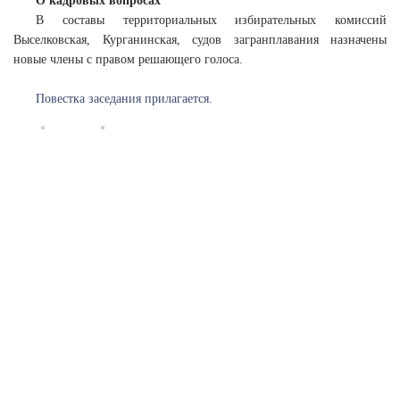
О кадровых вопросах
В составы территориальных избирательных комиссий
Выселковская, Курганинская, судов загранплавания назначены
новые члены с правом решающего голоса.
Повестка заседания прилагается.
2025 Сетевое издание «Вестник
избирательной комиссии Краснодарского
края».
Свидетельство о регистрации средства
массовой информации ЭЛ № ФС 77 – 65038 от 10 марта 2016 года выдано